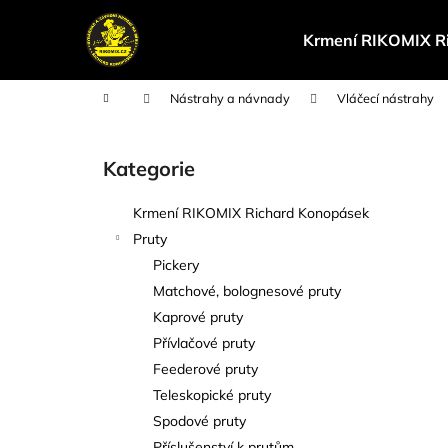
K
Přejít
na
o
Krmení RIKOMIX R
obsah
Zpět
Zpět
š
do
do
í
Domů
Nástrahy a návnady
Vláčecí nástrahy
k
obchodu
obchodu
P
o
Kategorie
Přeskočit
s
kategorie
t
Krmení RIKOMIX Richard Konopásek
r
Pruty
a
Pickery
n
Matchové, bolognesové pruty
n
Kaprové pruty
í
Přívlačové pruty
p
Feederové pruty
a
Teleskopické pruty
n
Spodové pruty
e
Příslušenství k prutům