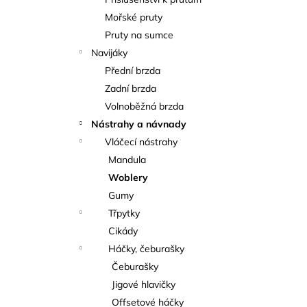
KAPROVÁ SMĚS RICHARDA
l
KONOPÁSKA RIKOMIX KAPR ČERVENÝ
Mořské pruty
2,5KG
Pruty na sumce
219 Kč
Navijáky
Přední brzda
Zadní brzda
Volnoběžná brzda
Nástrahy a návnady
Vláčecí nástrahy
Mandula
Woblery
Gumy
Třpytky
Cikády
Háčky, čeburašky
Čeburašky
Jigové hlavičky
Offsetové háčky