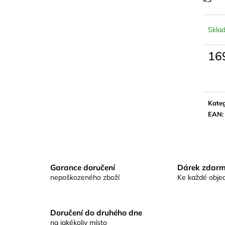
KAPROVÁ SMĚS RICHARDA
KAPROVÁ SMĚ
KONOPÁSKA RIKOMIX KAPR SPECIÁL
KONOPÁSKA RI
ŽLUTÉ
2,5KG
Skla
219 Kč
219 Kč
16
Měrn
cena:
Kateg
EAN
:
Garance doručení
Dárek zdar
nepoškozeného zboží
Ke každé obje
Doručení do druhého dne
na jakékoliv místo