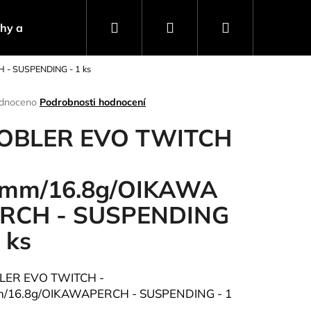
Hledat
Přihlášení
Nákupní
ahy a návnady
Stojany a signalizátory
Progra
- SUSPENDING - 1 ks
košík
rné
dnoceno
Podrobnosti hodnocení
ení
tu
OBLER EVO TWITCH
mm/16.8g/OIKAWA
ček.
RCH - SUSPENDING
1 ks
ER EVO TWITCH -
Následující
/16.8g/OIKAWAPERCH - SUSPENDING - 1