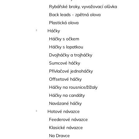
Rybářské broky, vyvažovací olůvka
Back leads - zpětná olova
Plastická olova
Háčky
Háčky s očkem
Háčky s lopatkou
Dvojháčky a trojháčky
Sumcové háčky
Přívlačové jednoháčky
Offsetové háčky
Háčky na rousnice/žížaly
Háčky na candáty
Navázané háčky
Hotové návazce
Feederové návazce
Klasické návazce
Na Dravce