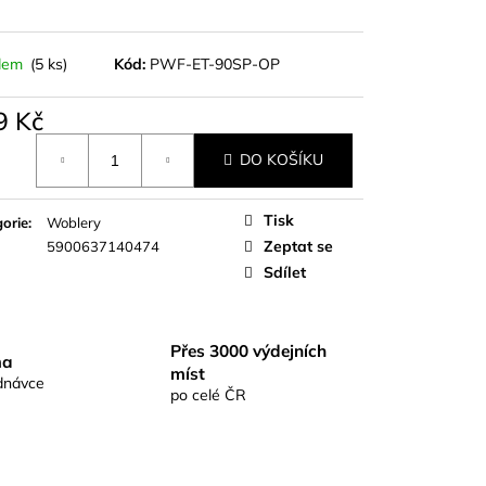
S RICHARDKA
KOMIX KAPR ČERNÝ
dem
(5 ks)
Kód:
PWF-ET-90SP-OP
9 Kč
á
DO KOŠÍKU
Tisk
orie
:
Woblery
Zeptat se
5900637140474
Sdílet
Přes 3000 výdejních
ma
míst
dnávce
po celé ČR