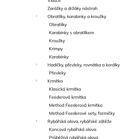
Vlasce
Zarážky a držáky nástrah
Obratlíky, karabinky a kroužky
Obratlíky
Karabinky s obratlíkem
Kroužky
Krimpy
Karabinky
Hadičky, převleky, rovnátka a korálky
Převleky
Krmítka
Klasická krmítka
Feederová krmítka
Method Feederová krmítka
Method Feederové sety, formičky
Rybářská olova, rybářské zátěže
Koncová rybářská olova
Průběžná rybářská olova