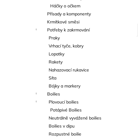
Háčky o očkem
Přísady a komponenty
Krmítkové směsi
Potřeby k zakrmování
Praky
Vrhací tyče, kobry
Lopatky
Rakety
Nahazovací rukavice
Síta
Bójky a markery
Boilies
Plovoucí boilies
Potápivé Boilies
Neutrálně vyvážené boilies
Boilies v dipu
Rozpustné boilie