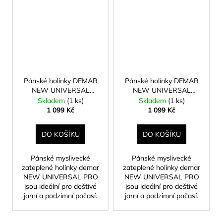
Pánské holínky DEMAR
Pánské holínky DEMAR
NEW UNIVERSAL
NEW UNIVERSAL
velikost 45
velikost 46
Skladem
(1 ks)
Skladem
(1 ks)
1 099 Kč
1 099 Kč
DO KOŠÍKU
DO KOŠÍKU
Pánské myslivecké
Pánské myslivecké
zateplené holínky demar
zateplené holínky demar
NEW UNIVERSAL PRO
NEW UNIVERSAL PRO
jsou ideální pro deštivé
jsou ideální pro deštivé
jarní a podzimní počasí.
jarní a podzimní počasí.