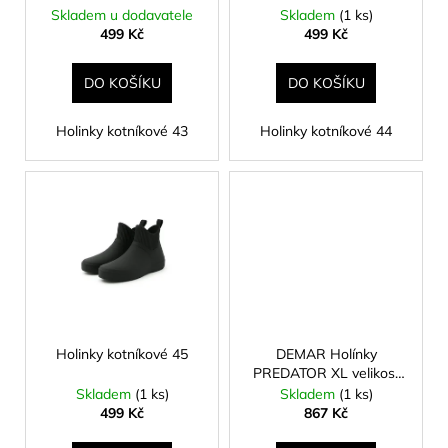
č
d
Skladem u dodavatele
Skladem
(1 ks)
u
u
499 Kč
499 Kč
j
k
e
t
DO KOŠÍKU
DO KOŠÍKU
m
ů
e
Holinky kotníkové 43
Holinky kotníkové 44
KAPROVÁ
SMĚS
RICHARDA
KONOPÁSKA
RIKOMIX
KAPR
ČERVENÝ
2,5KG
219
Kč
Holinky kotníkové 45
DEMAR Holínky
PREDATOR XL velikost
42
Skladem
(1 ks)
Skladem
(1 ks)
499 Kč
867 Kč