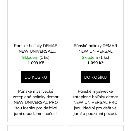
Pánské holínky DEMAR
Pánské holínky DEMAR
NEW UNIVERSAL
NEW UNIVERSAL
velikost 43
velikost 44
Skladem
(1 ks)
Skladem
(1 ks)
1 099 Kč
1 099 Kč
DO KOŠÍKU
DO KOŠÍKU
Pánské myslivecké
Pánské myslivecké
zateplené holínky demar
zateplené holínky demar
NEW UNIVERSAL PRO
NEW UNIVERSAL PRO
jsou ideální pro deštivé
jsou ideální pro deštivé
jarní a podzimní počasí.
jarní a podzimní počasí.