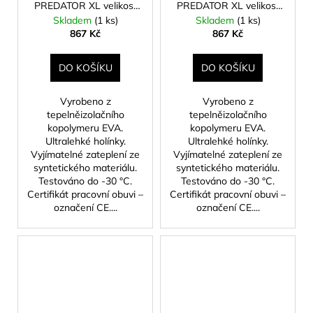
PREDATOR XL velikost
PREDATOR XL velikost
43
44
Skladem
(1 ks)
Skladem
(1 ks)
867 Kč
867 Kč
DO KOŠÍKU
DO KOŠÍKU
Vyrobeno z
Vyrobeno z
tepelněizolačního
tepelněizolačního
kopolymeru EVA.
kopolymeru EVA.
Ultralehké holínky.
Ultralehké holínky.
Vyjímatelné zateplení ze
Vyjímatelné zateplení ze
syntetického materiálu.
syntetického materiálu.
Testováno do -30 °C.
Testováno do -30 °C.
Certifikát pracovní obuvi –
Certifikát pracovní obuvi –
označení CE....
označení CE....