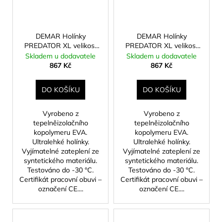
DEMAR Holínky
DEMAR Holínky
PREDATOR XL velikost
PREDATOR XL velikost
45
46
Skladem u dodavatele
Skladem u dodavatele
867 Kč
867 Kč
DO KOŠÍKU
DO KOŠÍKU
Vyrobeno z
Vyrobeno z
tepelněizolačního
tepelněizolačního
kopolymeru EVA.
kopolymeru EVA.
Ultralehké holínky.
Ultralehké holínky.
Vyjímatelné zateplení ze
Vyjímatelné zateplení ze
syntetického materiálu.
syntetického materiálu.
Testováno do -30 °C.
Testováno do -30 °C.
Certifikát pracovní obuvi –
Certifikát pracovní obuvi –
označení CE....
označení CE....