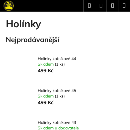
K
Přejít
Hledat
Náku
M
Přihlášení
na
o
obsah
Zpět
Zpět
košík
š
Holínky
í
C
k
Nejprodávanější
o
p
o
Holinky kotníkové 44
t
Skladem
(1 ks)
ř
499 Kč
e
b
u
Holinky kotníkové 45
Skladem
(1 ks)
j
499 Kč
e
t
e
Holinky kotníkové 43
Skladem u dodavatele
n