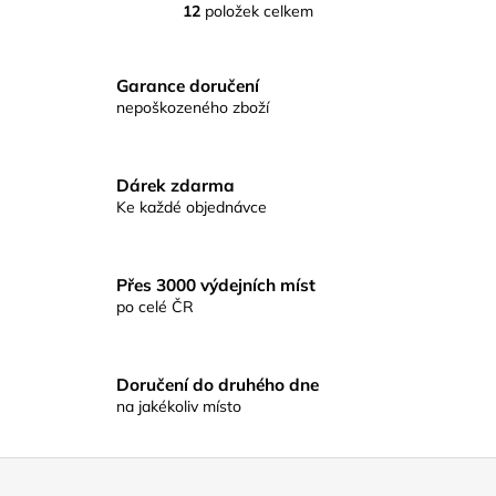
12
položek celkem
O
v
l
Garance doručení
á
nepoškozeného zboží
d
a
c
Dárek zdarma
í
Ke každé objednávce
p
r
v
Přes 3000 výdejních míst
k
po celé ČR
y
v
ý
p
Doručení do druhého dne
na jakékoliv místo
i
s
u
Z