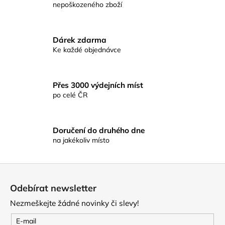
c
nepoškozeného zboží
n
í
í
p
r
Dárek zdarma
v
Ke každé objednávce
k
y
v
Přes 3000 výdejních míst
ý
po celé ČR
p
i
s
Doručení do druhého dne
u
na jakékoliv místo
Z
á
Odebírat newsletter
p
Nezmeškejte žádné novinky či slevy!
a
t
E-mail