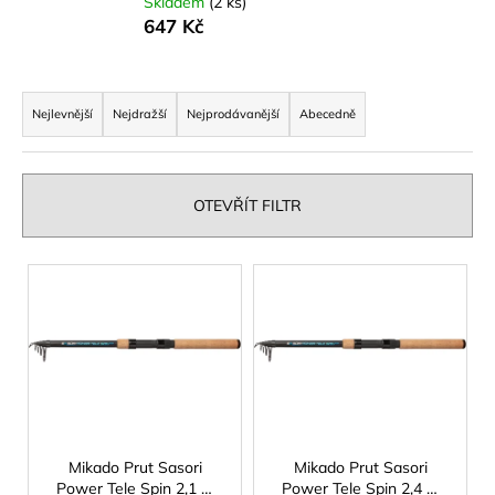
Skladem
(2 ks)
a
647 Kč
j
í
Ř
t
a
Nejlevnější
Nejdražší
Nejprodávanější
Abecedně
?
z
e
n
OTEVŘÍT FILTR
í
p
HLEDAT
V
r
ý
o
p
d
D
i
u
o
s
p
k
p
o
t
r
r
ů
o
Mikado Prut Sasori
Mikado Prut Sasori
u
Power Tele Spin 2,1 m
Power Tele Spin 2,4 m