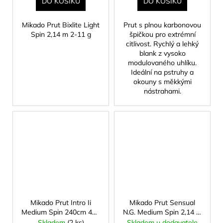
DO KOŠÍKU
DO KOŠÍKU
Mikado Prut Bixlite Light
Prut s plnou karbonovou
Spin 2,14 m 2-11 g
špičkou pro extrémní
citlivost. Rychlý a lehký
blank z vysoko
modulovaného uhlíku.
Ideální na pstruhy a
okouny s měkkými
nástrahami.
Mikado Prut Intro Ii
Mikado Prut Sensual
Medium Spin 240cm 40g
N.G. Medium Spin 2,14 m
2 Sec.
5-28 g
Skladem
(2 ks)
Skladem u dodavatele