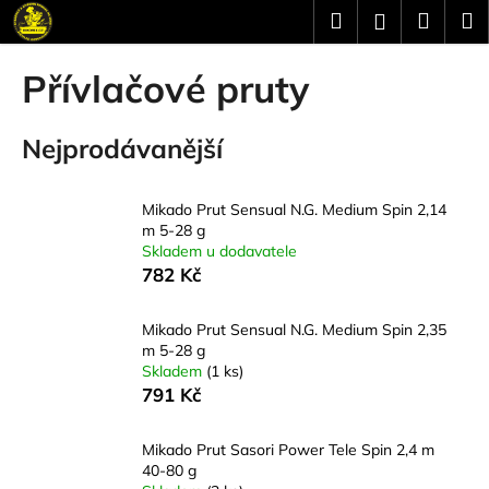
K
Přejít
Hledat
Náku
M
Přihlášení
na
o
obsah
Zpět
Zpět
košík
š
Přívlačové pruty
í
C
k
Nejprodávanější
o
p
o
Mikado Prut Sensual N.G. Medium Spin 2,14
t
m 5-28 g
Skladem u dodavatele
ř
782 Kč
e
b
Mikado Prut Sensual N.G. Medium Spin 2,35
u
m 5-28 g
j
Skladem
(1 ks)
791 Kč
e
t
Mikado Prut Sasori Power Tele Spin 2,4 m
e
40-80 g
n