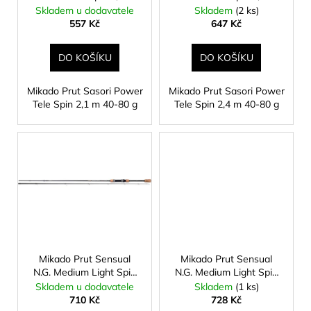
č
d
40-80 g
40-80 g
Skladem u dodavatele
Skladem
(2 ks)
u
u
557 Kč
647 Kč
j
k
e
t
DO KOŠÍKU
DO KOŠÍKU
m
ů
e
Mikado Prut Sasori Power
Mikado Prut Sasori Power
Tele Spin 2,1 m 40-80 g
Tele Spin 2,4 m 40-80 g
RYBÁŘSKÉ
KRMENÍ
RICHARD
KONOPÁSEK
RIKOMIX
PLOTICE
ČERNÁ
2.5KG
219
Kč
Mikado Prut Sensual
Mikado Prut Sensual
N.G. Medium Light Spin
N.G. Medium Light Spin
2,14 m 3-18 g
2,25 m 5-23 g
Skladem u dodavatele
Skladem
(1 ks)
710 Kč
728 Kč