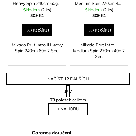
Heavy Spin 240cm 60g 2
Medium Spin 270cm 40g
Sec.
2 Sec.
Skladem
(2 ks)
Skladem
(2 ks)
809 Kč
809 Kč
DO KOŠÍKU
DO KOŠÍKU
Mikado Prut Intro Ii Heavy
Mikado Prut Intro Ii
Spin 240cm 60g 2 Sec.
Medium Spin 270cm 40g 2
Sec.
NAČÍST 12 DALŠÍCH
S
1
7
t
O
r
78
položek celkem
v
á
NAHORU
l
n
k
á
o
d
v
a
Garance doručení
á