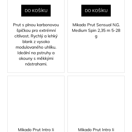
DO KOŠÍKU
DO KOŠÍKU
Prut s plnou karbonovou
Mikado Prut Sensual N.G.
špičkou pro extrémní
Medium Spin 2,35 m 5-28
citlivost. Rychlý a lehký
g
blank z vysoko
modulovaného uhlíku.
Ideální na pstruhy a
okouny s měkkými
nástrahami.
Mikado Prut Intro Ii
Mikado Prut Intro Ii