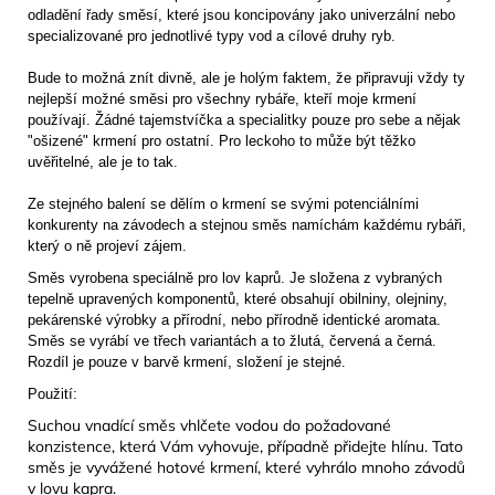
odladění řady směsí, které jsou koncipovány jako univerzální nebo
specializované pro jednotlivé typy vod a cílové druhy ryb.
Bude to možná znít divně, ale je holým faktem, že připravuji vždy ty
nejlepší možné směsi pro všechny rybáře, kteří moje krmení
používají. Žádné tajemstvíčka a specialitky pouze pro sebe a nějak
"ošizené" krmení pro ostatní. Pro leckoho to může být těžko
uvěřitelné, ale je to tak.
Ze stejného balení se dělím o krmení se svými potenciálními
konkurenty na závodech a stejnou směs namíchám každému rybáři,
který o ně projeví zájem.
Směs vyrobena speciálně pro lov kaprů. Je složena z vybraných
tepelně upravených komponentů, které obsahují obilniny, olejniny,
pekárenské výrobky a přírodní, nebo přírodně identické aromata.
Směs se vyrábí ve třech variantách a to žlutá, červená a černá.
Rozdíl je pouze v barvě krmení, složení je stejné.
Použití:
Suchou vnadící směs vhlčete vodou do požadované
konzistence, která Vám vyhovuje, případně přidejte hlínu. Tato
směs je vyvážené hotové krmení, které vyhrálo mnoho závodů
v lovu kapra.