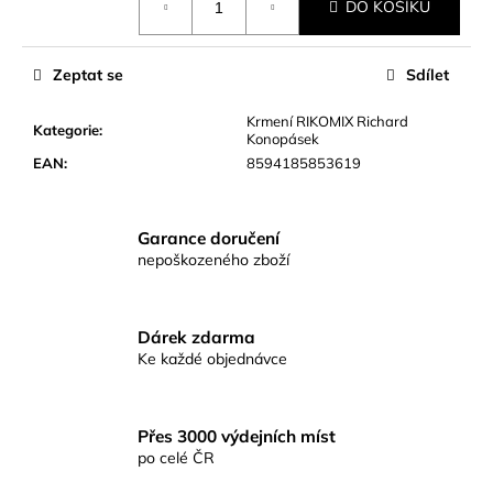
č
DO KOŠÍKU
u
j
e
Zeptat se
Sdílet
m
e
Krmení RIKOMIX Richard
Kategorie
:
Konopásek
EAN
:
8594185853619
KAPROVÁ
SMĚS
RICHARDA
Garance doručení
KONOPÁSKA
nepoškozeného zboží
RIKOMIX
KAPR
SPECIÁL
ŽLUTÉ
Dárek zdarma
219
Ke každé objednávce
Kč
Přes 3000 výdejních míst
po celé ČR