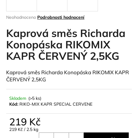
a
j
Průměrné
Neohodnoceno
Podrobnosti hodnocení
í
hodnocení
produktu
Kaprová směs Richarda
t
je
?
0,0
Konopáska RIKOMIX
z
KAPR ČERVENÝ 2,5KG
5
hvězdiček.
HLEDAT
Kaprová směs Richarda Konopáska RIKOMIX KAPR
ČERVENÝ 2,5KG
D
Skladem
(>5 ks)
Kód:
RIKO-MIX KAPR SPECIAL CERVENE
o
p
o
219 Kč
r
Měrná
219 Kč / 2.5 kg
u
cena: