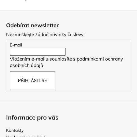
Z
á
Odebírat newsletter
p
Nezmeškejte žádné novinky či slevy!
a
t
E-mail
í
Vložením e-mailu souhlasíte s
podmínkami ochrany
osobních údajů
PŘIHLÁSIT SE
Informace pro vás
Kontakty