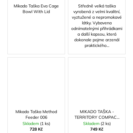
Mikado Taška Eva Cage
Středně velká taška
Bowl With Lid
vyrobená z velmi kvalitní,
vyztužené a nepromokavé
látky. Vybavena
odnímatelnými přihrádkami
a další kapsou, která
dokonale pojme arzenál
praktického...
Mikado Taška Method
MIKADO TAŠKA -
Feeder 006
TERRITORY COMPACT
(45x25x25cm)
Skladem
(1 ks)
Skladem
(2 ks)
728 Kč
749 Kč