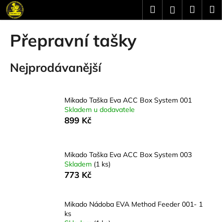
K
Přejít
Hledat
Náku
M
Přihlášení
na
o
obsah
Zpět
Zpět
košík
š
Přepravní tašky
í
C
k
Nejprodávanější
o
p
o
Mikado Taška Eva ACC Box System 001
t
Skladem u dodavatele
ř
899 Kč
e
b
u
Mikado Taška Eva ACC Box System 003
Skladem
(1 ks)
j
773 Kč
e
t
Mikado Nádoba EVA Method Feeder 001- 1
e
ks
n