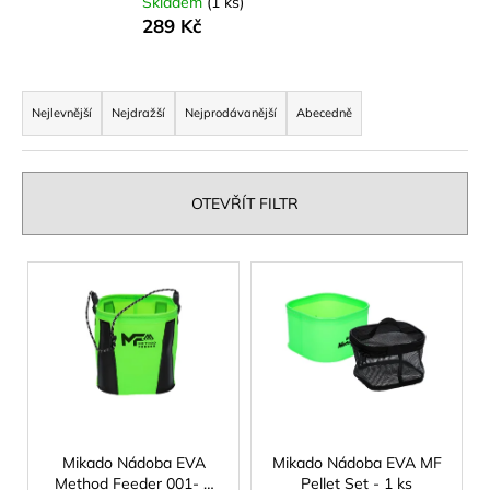
Skladem
(1 ks)
a
289 Kč
j
í
Ř
t
a
Nejlevnější
Nejdražší
Nejprodávanější
Abecedně
?
z
e
n
OTEVŘÍT FILTR
í
p
HLEDAT
V
r
ý
o
p
d
D
i
u
o
s
p
k
p
o
t
r
r
ů
o
Mikado Nádoba EVA
Mikado Nádoba EVA MF
u
Method Feeder 001- 1
Pellet Set - 1 ks