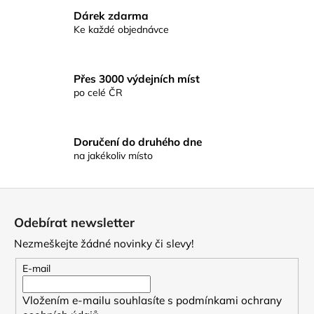
r
Dárek zdarma
v
Ke každé objednávce
k
y
v
Přes 3000 výdejních míst
ý
po celé ČR
p
i
s
Doručení do druhého dne
u
na jakékoliv místo
Z
á
Odebírat newsletter
p
Nezmeškejte žádné novinky či slevy!
a
t
E-mail
í
Vložením e-mailu souhlasíte s
podmínkami ochrany