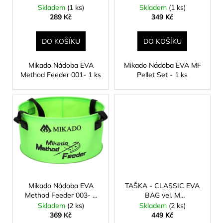
č
d
ks
Skladem
(1 ks)
Skladem
(1 ks)
u
u
289 Kč
349 Kč
j
k
e
t
DO KOŠÍKU
DO KOŠÍKU
m
ů
e
Mikado Nádoba EVA
Mikado Nádoba EVA MF
Method Feeder 001- 1 ks
Pellet Set - 1 ks
DELTA
KLEŠTĚ
NA
ROHLÍK
KOVOVÝ
279
Kč
Mikado Nádoba EVA
TAŠKA - CLASSIC EVA
Method Feeder 003- 1
BAG vel. M
ks
(36x30x24cm) - bal.1ks
Skladem
(2 ks)
Skladem
(2 ks)
369 Kč
449 Kč