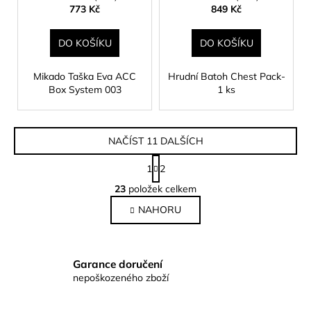
773 Kč
849 Kč
DO KOŠÍKU
DO KOŠÍKU
Mikado Taška Eva ACC
Hrudní Batoh Chest Pack-
Box System 003
1 ks
NAČÍST 11 DALŠÍCH
S
1
2
t
O
r
23
položek celkem
v
á
NAHORU
l
n
k
á
o
d
v
a
Garance doručení
á
c
nepoškozeného zboží
n
í
í
p