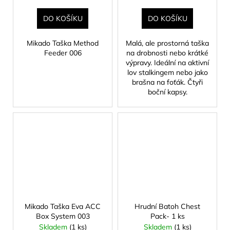
DO KOŠÍKU
DO KOŠÍKU
Mikado Taška Method
Malá, ale prostorná taška
Feeder 006
na drobnosti nebo krátké
výpravy. Ideální na aktivní
lov stalkingem nebo jako
brašna na foťák. Čtyři
boční kapsy.
Mikado Taška Eva ACC
Hrudní Batoh Chest
Box System 003
Pack- 1 ks
Skladem
(1 ks)
Skladem
(1 ks)