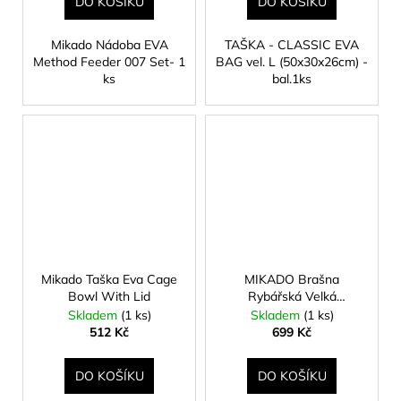
DO KOŠÍKU
DO KOŠÍKU
Mikado Nádoba EVA
TAŠKA - CLASSIC EVA
Method Feeder 007 Set- 1
BAG vel. L (50x30x26cm) -
ks
bal.1ks
Mikado Taška Eva Cage
MIKADO Brašna
Bowl With Lid
Rybářská Velká
52×29×27 cm
Skladem
(1 ks)
Skladem
(1 ks)
512 Kč
699 Kč
DO KOŠÍKU
DO KOŠÍKU