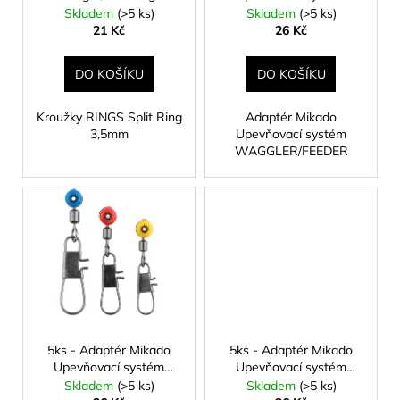
č
d
WAGGLER/FEEDER -
Skladem
(>5 ks)
Skladem
(>5 ks)
u
u
Velikost L
21 Kč
26 Kč
j
k
e
t
DO KOŠÍKU
DO KOŠÍKU
m
ů
e
Kroužky RINGS Split Ring
Adaptér Mikado
3,5mm
Upevňovací systém
WAGGLER/FEEDER
KAPROVÁ
SMĚS
RICHARDA
KONOPÁSKA
RIKOMIX
KAPR
SPECIÁL
ŽLUTÉ
219
Kč
5ks - Adaptér Mikado
5ks - Adaptér Mikado
Upevňovací systém
Upevňovací systém
WAGGLER/FEEDER -
WAGGLER/FEEDER
Skladem
(>5 ks)
Skladem
(>5 ks)