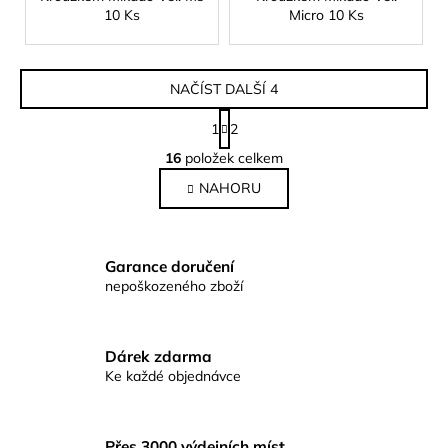
10 Ks
Micro 10 Ks
NAČÍST DALŠÍ 4
S
1
2
t
O
r
16
položek celkem
v
á
NAHORU
l
n
k
á
o
d
v
a
Garance doručení
á
c
nepoškozeného zboží
n
í
í
p
r
Dárek zdarma
v
Ke každé objednávce
k
y
v
Přes 3000 výdejních míst