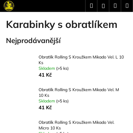
K
Přejít
Hledat
Náku
M
Přihlášení
na
o
obsah
Zpět
Zpět
košík
š
Karabinky s obratlíkem
í
C
k
Nejprodávanější
o
p
o
Obratlík Rolling S Kroužkem Mikado Vel. L 10
t
Ks
Skladem
(>5 ks)
ř
41 Kč
e
b
Obratlík Rolling S Kroužkem Mikado Vel. M
u
10 Ks
j
Skladem
(>5 ks)
41 Kč
e
t
Obratlík Rolling S Kroužkem Mikado Vel.
e
Micro 10 Ks
n