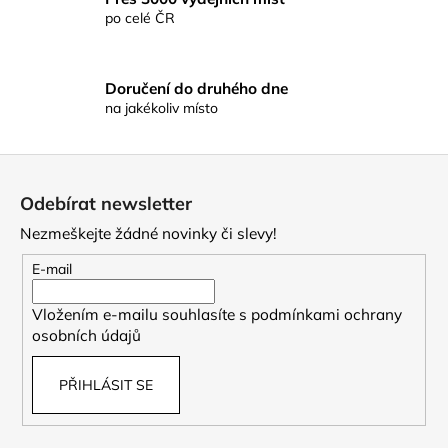
ý
po celé ČR
p
i
s
Doručení do druhého dne
u
na jakékoliv místo
Z
á
Odebírat newsletter
p
Nezmeškejte žádné novinky či slevy!
a
t
E-mail
í
Vložením e-mailu souhlasíte s
podmínkami ochrany
osobních údajů
PŘIHLÁSIT SE