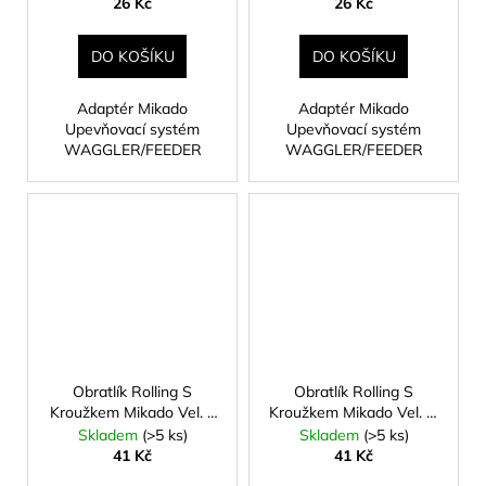
Velikost S
Velikost M
26 Kč
26 Kč
DO KOŠÍKU
DO KOŠÍKU
Adaptér Mikado
Adaptér Mikado
Upevňovací systém
Upevňovací systém
WAGGLER/FEEDER
WAGGLER/FEEDER
Obratlík Rolling S
Obratlík Rolling S
Kroužkem Mikado Vel. L
Kroužkem Mikado Vel. M
10 Ks
10 Ks
Skladem
(>5 ks)
Skladem
(>5 ks)
41 Kč
41 Kč