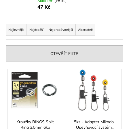
Skladem
(>5 ks)
a
47 Kč
j
í
Ř
t
a
Nejlevnější
Nejdražší
Nejprodávanější
Abecedně
?
z
e
n
OTEVŘÍT FILTR
í
p
HLEDAT
V
r
ý
o
p
d
D
i
u
o
s
p
k
p
o
t
r
r
ů
o
Kroužky RINGS Split
5ks - Adaptér Mikado
u
Ring 3,5mm 6kg
Upevňovací systém