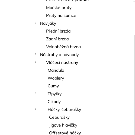
KAPROVÁ SMĚS RICHARDA
l
KONOPÁSKA RIKOMIX KAPR ČERVENÝ
Mořské pruty
2,5KG
Pruty na sumce
219 Kč
í
Navijáky
Přední brzda
Zadní brzda
Volnoběžná brzda
Nástrahy a návnady
i
Vláčecí nástrahy
Mandula
Woblery
Gumy
Třpytky
Cikády
Háčky, čeburašky
Čeburašky
Jigové hlavičky
Offsetové háčky