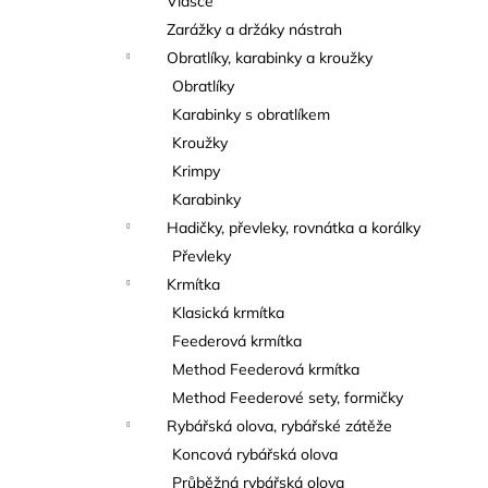
Vlasce
Zarážky a držáky nástrah
Obratlíky, karabinky a kroužky
Obratlíky
Karabinky s obratlíkem
Kroužky
Krimpy
Karabinky
Hadičky, převleky, rovnátka a korálky
Převleky
Krmítka
Klasická krmítka
Feederová krmítka
Method Feederová krmítka
Method Feederové sety, formičky
Rybářská olova, rybářské zátěže
Koncová rybářská olova
Průběžná rybářská olova