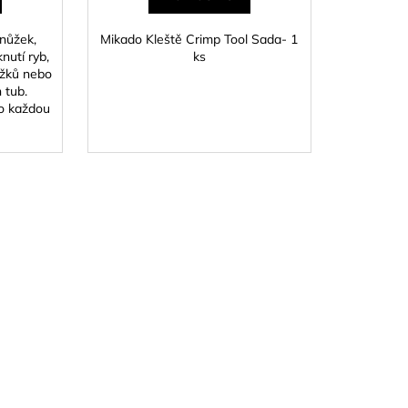
 nůžek,
Mikado Kleště Crimp Tool Sada- 1
nutí ryb,
ks
užků nebo
 tub.
ro každou