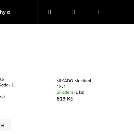
Hledat
Přihlášení
Nákupní
ahy a návnady
Stojany a signalizátory
Progra
košík
tě
MIKADO Multitool
Sada- 1
12v1
Skladem
(1 ks)
ks)
619 Kč
Následující
ně