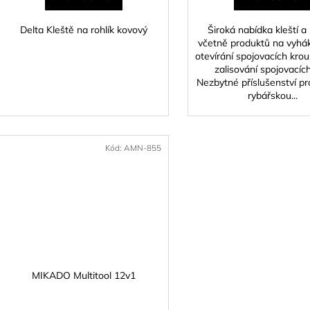
Delta Kleště na rohlík kovový
Široká nabídka kleští a
včetně produktů na vyhák
otevírání spojovacích kro
zalisování spojovacích
Nezbytné příslušenství p
rybářskou...
Kód:
AMN-855
MIKADO Multitool 12v1