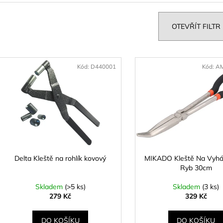
z
KAPROVÁ SMĚS RICHARDA
KAPROVÁ SMĚ
e
KONOPÁSKA RIKOMIX KAPR SPECIÁL
KONOPÁSKA RI
ŽLUTÉ
2,5KG
n
OTEVŘÍT FILTR
219 Kč
219 Kč
p
V
r
ý
Kód:
D440001
Kód:
AM
o
p
d
u
s
k
p
t
r
ů
o
d
Delta Kleště na rohlík kovový
MIKADO Kleště Na Vyhá
Ryb 30cm
u
k
Skladem
(>5 ks)
Skladem
(3 ks)
t
279 Kč
329 Kč
ů
DO KOŠÍKU
DO KOŠÍKU