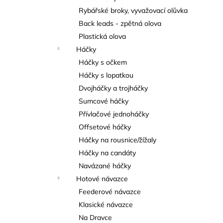
Rybářské broky, vyvažovací olůvka
Back leads - zpětná olova
Plastická olova
Háčky
Háčky s očkem
Háčky s lopatkou
Dvojháčky a trojháčky
Sumcové háčky
Přívlačové jednoháčky
Offsetové háčky
Háčky na rousnice/žížaly
Háčky na candáty
Navázané háčky
Hotové návazce
Feederové návazce
Klasické návazce
Na Dravce