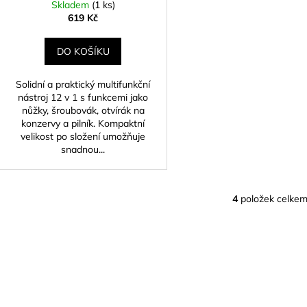
Skladem
(1 ks)
619 Kč
DO KOŠÍKU
Solidní a praktický multifunkční
nástroj 12 v 1 s funkcemi jako
nůžky, šroubovák, otvírák na
konzervy a pilník. Kompaktní
velikost po složení umožňuje
snadnou...
4
položek celke
O
v
l
á
d
a
c