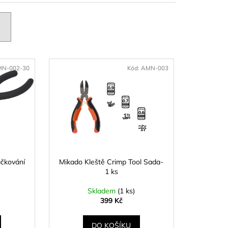
S RICHARDKA
KOMIX KAPR ČERNÝ
N-002-30
Kód:
AMN-003
čkování
Mikado Kleště Crimp Tool Sada-
1 ks
Skladem
(1 ks)
399 Kč
DO KOŠÍKU