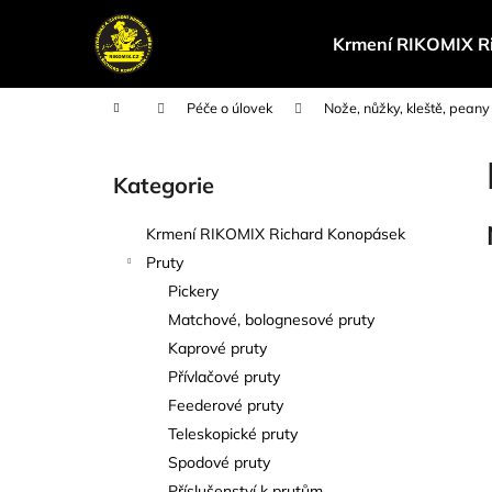
K
Přejít
na
o
Krmení RIKOMIX R
obsah
Zpět
Zpět
š
do
do
í
Domů
Péče o úlovek
Nože, nůžky, kleště, peany
k
obchodu
obchodu
P
o
Kategorie
Přeskočit
s
kategorie
t
Krmení RIKOMIX Richard Konopásek
r
Pruty
a
Pickery
n
Matchové, bolognesové pruty
n
Kaprové pruty
í
Přívlačové pruty
p
Feederové pruty
a
Teleskopické pruty
n
Spodové pruty
e
Příslušenství k prutům