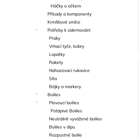
Háčky o očkem
Přísady a komponenty
Krmítkové směsi
Potřeby k zakrmování
Praky
Vrhací tyče, kobry
Lopatky
Rakety
Nahazovací rukavice
Síta
Bójky a markery
Boilies
Plovoucí boilies
Potápivé Boilies
Neutrálně vyvážené boilies
Boilies v dipu
Rozpustné boilie