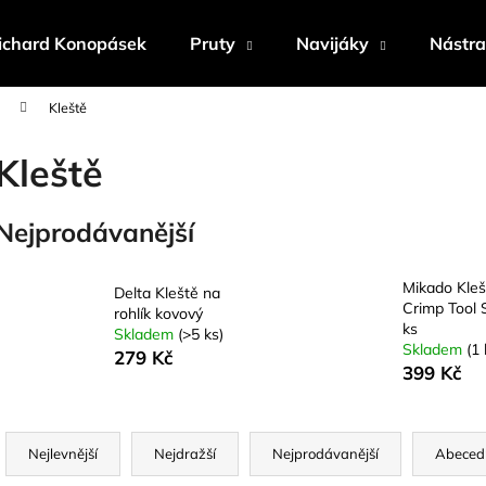
ichard Konopásek
Pruty
Navijáky
Nástr
Kleště
Co potřebujete najít?
Kleště
HLEDAT
Nejprodávanější
Mikado Kleš
Delta Kleště na
Doporučujeme
Crimp Tool 
rohlík kovový
ks
Skladem
(>5 ks)
Skladem
(1 
279 Kč
399 Kč
Ř
a
Nejlevnější
Nejdražší
Nejprodávanější
Abeced