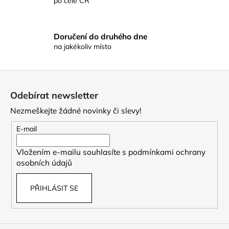
po celé ČR
y
v
ý
p
Doručení do druhého dne
na jakékoliv místo
i
s
u
Z
á
Odebírat newsletter
p
Nezmeškejte žádné novinky či slevy!
a
t
E-mail
í
Vložením e-mailu souhlasíte s
podmínkami ochrany
osobních údajů
PŘIHLÁSIT SE