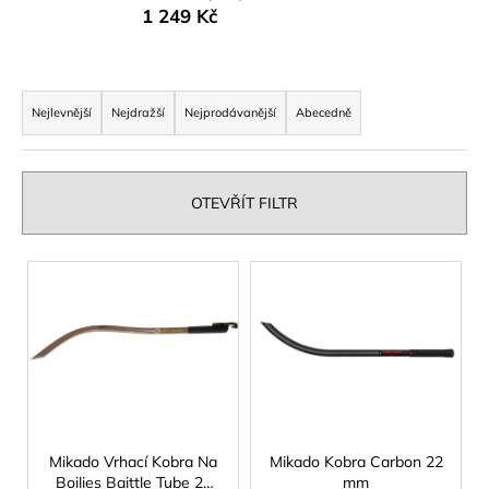
1 249 Kč
a
j
í
Ř
t
a
Nejlevnější
Nejdražší
Nejprodávanější
Abecedně
?
z
e
n
OTEVŘÍT FILTR
í
p
HLEDAT
V
r
ý
o
p
d
D
i
u
o
s
p
k
p
o
t
r
r
ů
o
Mikado Vrhací Kobra Na
Mikado Kobra Carbon 22
u
Boilies Baittle Tube 26
mm