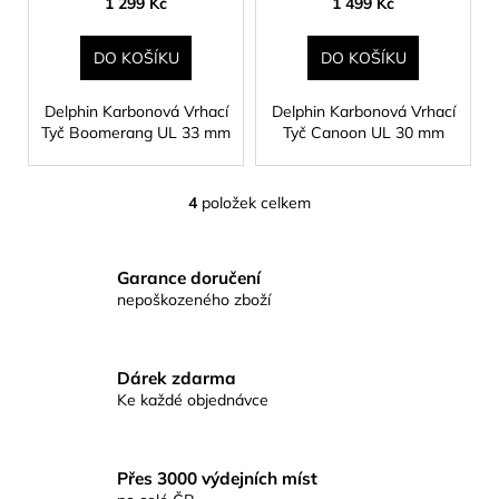
1 299 Kč
1 499 Kč
DO KOŠÍKU
DO KOŠÍKU
Delphin Karbonová Vrhací
Delphin Karbonová Vrhací
Tyč Boomerang UL 33 mm
Tyč Canoon UL 30 mm
4
položek celkem
O
v
l
Garance doručení
á
nepoškozeného zboží
d
a
c
Dárek zdarma
í
Ke každé objednávce
p
r
v
Přes 3000 výdejních míst
k