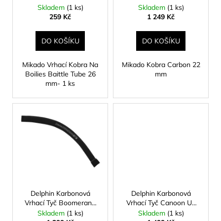
č
d
mm- 1 ks
Skladem
(1 ks)
Skladem
(1 ks)
u
u
259 Kč
1 249 Kč
j
k
e
t
DO KOŠÍKU
DO KOŠÍKU
m
ů
e
Mikado Vrhací Kobra Na
Mikado Kobra Carbon 22
Boilies Baittle Tube 26
mm
mm- 1 ks
KAMATSU
ČEBURAČKA
HÁČEK
ROUND
FORGED
WR
BLN
Č.1
54
Kč
Delphin Karbonová
Delphin Karbonová
Vrhací Tyč Boomerang
Vrhací Tyč Canoon UL
UL 33 mm
30 mm
Skladem
(1 ks)
Skladem
(1 ks)