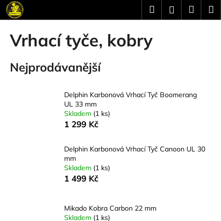
K
Přejít
Hledat
Náku
M
Přihlášení
na
o
obsah
Zpět
Zpět
košík
š
Vrhací tyče, kobry
í
C
k
Nejprodávanější
o
p
o
Delphin Karbonová Vrhací Tyč Boomerang
t
UL 33 mm
Skladem
(1 ks)
ř
1 299 Kč
e
b
Delphin Karbonová Vrhací Tyč Canoon UL 30
u
mm
j
Skladem
(1 ks)
1 499 Kč
e
t
e
Mikado Kobra Carbon 22 mm
Skladem
(1 ks)
n