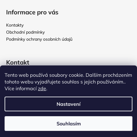
Informace pro vás
Kontakty
Obchodní podmínky
Podmínky ochrany osobních údajů
Kontakt
Tento web používá soubory cookie. Dalším procházením
rikomix
@
seznam.cz
tohoto webu vyjadřujete souhlas s jejich používáním..
731 586 209
Více informací
zde
.
776 000 107
Nastavení
Vytvořil Shoptet
Souhlasím
Copyright 2026
Rikomix
. Všechna práva vyhrazena.