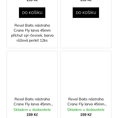
DO KOŠÍKU
DO KOŠÍKU
Revol Baits nástraha
Crane Fly larva 45mm
příchuť sýr-česnek, barva
růžová perleť 12ks
Revol Baits nástraha
Revol Baits nástraha
Crane Fly larva 45mm
Crane Fly larva 45mm
příchuť sýr-česnek,
příchuť sýr-česnek,
Skladem u dodavatele
Skladem u dodavatele
barva světle žlutá 12ks
barva žlutá 12ks
159 Kč
159 Kč