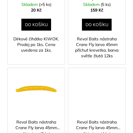
č
d
příchuť krevetka, barva
Skladem
(>5 ks)
Skladem
(5 ks)
u
u
světle žlutá 12ks
20 Kč
159 Kč
j
k
e
t
DO KOŠÍKU
DO KOŠÍKU
m
ů
e
Dírkové čihátko KIWOK.
Revol Baits nástraha
Prodej po 1ks. Cena
Crane Fly larva 45mm
uvedena za 1ks.
příchuť krevetka, barva
MUSTAD
světle žlutá 12ks
HOODLUM
LIVE
BAIT
HÁČEK
4/0
5KS
129
Kč
Revol Baits nástraha
Revol Baits nástraha
Crane Fly larva 45mm
Crane Fly larva 45mm