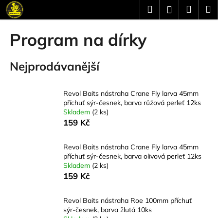
K
Přejít
Hledat
Náku
M
Přihlášení
na
o
obsah
Zpět
Zpět
košík
š
Program na dírky
í
C
k
Nejprodávanější
o
p
o
Revol Baits nástraha Crane Fly larva 45mm
t
příchuť sýr-česnek, barva růžová perleť 12ks
Skladem
(2 ks)
ř
159 Kč
e
b
Revol Baits nástraha Crane Fly larva 45mm
u
příchuť sýr-česnek, barva olivová perleť 12ks
j
Skladem
(2 ks)
159 Kč
e
t
Revol Baits nástraha Roe 100mm příchuť
e
sýr-česnek, barva žlutá 10ks
n