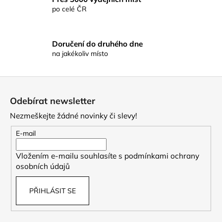
ý
po celé ČR
p
i
s
Doručení do druhého dne
u
na jakékoliv místo
Z
á
Odebírat newsletter
p
Nezmeškejte žádné novinky či slevy!
a
t
E-mail
í
Vložením e-mailu souhlasíte s
podmínkami ochrany
osobních údajů
PŘIHLÁSIT SE