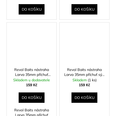
DO KOŠÍKU
DO KOŠÍKU
Revol Baits nástraha
Revol Baits nástraha
Larva 35mm příchuť
Larva 35mm příchuť sýr-
krevetka, barva žlutá
česnek, barva světle
Skladem u dodavatele
Skladem
(1 ks)
15ks
žlutá 15ks
159 Kč
159 Kč
DO KOŠÍKU
DO KOŠÍKU
Revol Baits nástraha
Larva 35mm příchuť