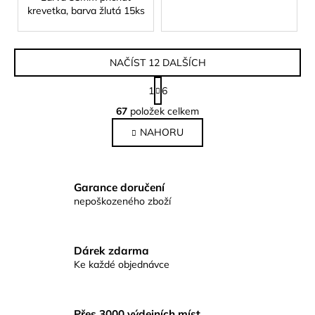
krevetka, barva žlutá 15ks
NAČÍST 12 DALŠÍCH
S
1
6
t
O
r
67
položek celkem
v
á
NAHORU
l
n
k
á
o
d
v
a
Garance doručení
á
c
nepoškozeného zboží
n
í
í
p
r
Dárek zdarma
v
Ke každé objednávce
k
y
v
Přes 3000 výdejních míst