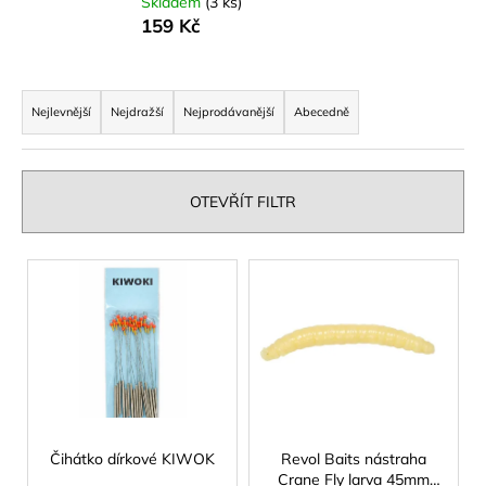
Skladem
(3 ks)
a
159 Kč
j
í
Ř
t
a
Nejlevnější
Nejdražší
Nejprodávanější
Abecedně
?
z
e
n
OTEVŘÍT FILTR
í
p
HLEDAT
V
r
ý
o
p
d
D
i
u
o
s
p
k
p
o
t
r
r
ů
o
Čihátko dírkové KIWOK
Revol Baits nástraha
u
Crane Fly larva 45mm