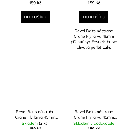
barva bílá 12ks
barva olivová perleť 12ks
159 Kč
159 Kč
DO KOŠÍKU
DO KOŠÍKU
Revol Baits nástraha
Crane Fly larva 45mm
příchuť sýr-česnek, barva
olivová perleť 12ks
Revol Baits nástraha
Revol Baits nástraha
Crane Fly larva 45mm
Crane Fly larva 45mm
příchuť sýr-česnek,
příchuť sýr-česnek,
Skladem
(2 ks)
Skladem u dodavatele
barva růžová perleť 12ks
barva růžová UV 12ks
159 Kč
159 Kč