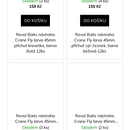
příchuť krevetka, barva
příchuť sýr-česnek,
Skladem
(3 ks)
Skladem
(4 ks)
žlutá 12ks
barva béžová 12ks
159 Kč
159 Kč
DO KOŠÍKU
DO KOŠÍKU
Revol Baits nástraha
Revol Baits nástraha
Crane Fly larva 45mm
Crane Fly larva 45mm
příchuť krevetka, barva
příchuť sýr-česnek, barva
žlutá 12ks
béžová 12ks
Revol Baits nástraha
Revol Baits nástraha
Crane Fly larva 45mm
Crane Fly larva 45mm
příchuť sýr-česnek,
příchuť sýr-česnek,
Skladem
(3 ks)
Skladem
(2 ks)