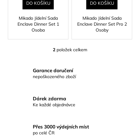
č
t
DO KOŠÍKU
DO KOŠÍKU
u
ů
j
Mikado Jídelní Sada
Mikado Jídelní Sada
e
Enclave Dinner Set 1
Enclave Dinner Set Pro 2
m
Osoba
Osoby
e
2
položek celkem
O
KAPROVÁ
v
SMĚS
RICHARDA
l
KONOPÁSKA
Garance doručení
á
RIKOMIX
nepoškozeného zboží
d
KAPR
SPECIÁL
a
ŽLUTÉ
c
Dárek zdarma
219
í
Kč
Ke každé objednávce
p
r
v
Přes 3000 výdejních míst
k
po celé ČR
y