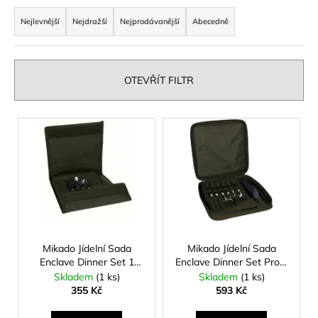
Ř
a
a
Nejlevnější
Nejdražší
Nejprodávanější
Abecedně
j
z
í
e
t
n
OTEVŘÍT FILTR
?
í
p
V
r
ý
o
p
HLEDAT
d
i
u
s
k
p
t
D
r
o
ů
o
Mikado Jídelní Sada
Mikado Jídelní Sada
p
Enclave Dinner Set 1
Enclave Dinner Set Pro 2
d
o
Osoba
Osoby
Skladem
(1 ks)
Skladem
(1 ks)
u
r
355 Kč
593 Kč
u
k