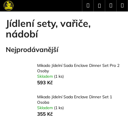
K
Přejít
Hledat
Náku
M
Přihlášení
na
o
obsah
Zpět
Zpět
košík
š
Jídlení sety, vařiče,
í
C
nádobí
k
o
p
Nejprodávanější
o
t
Mikado Jídelní Sada Enclave Dinner Set Pro 2
ř
Osoby
e
Skladem
(1 ks)
b
593 Kč
u
j
Mikado Jídelní Sada Enclave Dinner Set 1
Osoba
e
Skladem
(1 ks)
t
355 Kč
e
n