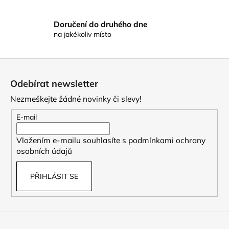
v
ý
p
Doručení do druhého dne
na jakékoliv místo
i
s
u
Z
á
Odebírat newsletter
p
Nezmeškejte žádné novinky či slevy!
a
t
E-mail
í
Vložením e-mailu souhlasíte s
podmínkami ochrany
osobních údajů
PŘIHLÁSIT SE