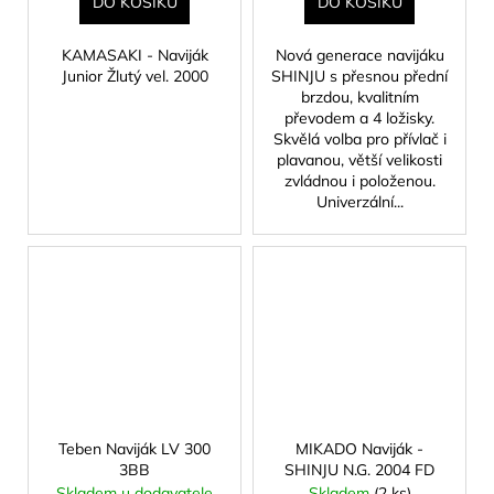
DO KOŠÍKU
DO KOŠÍKU
KAMASAKI - Naviják
Nová generace navijáku
Junior Žlutý vel. 2000
SHINJU s přesnou přední
brzdou, kvalitním
převodem a 4 ložisky.
Skvělá volba pro přívlač i
plavanou, větší velikosti
zvládnou i položenou.
Univerzální...
Teben Naviják LV 300
MIKADO Naviják -
3BB
SHINJU N.G. 2004 FD
Skladem u dodavatele
Skladem
(2 ks)