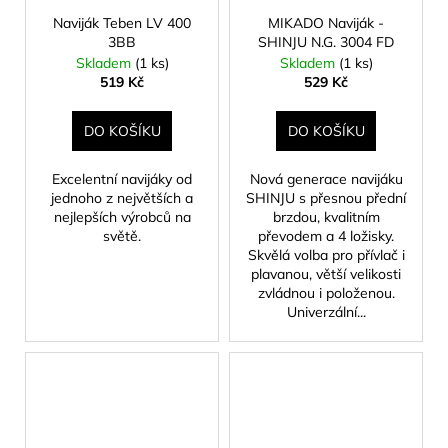
Naviják Teben LV 400
MIKADO Naviják -
3BB
SHINJU N.G. 3004 FD
Skladem
(1 ks)
Skladem
(1 ks)
519 Kč
529 Kč
DO KOŠÍKU
DO KOŠÍKU
Excelentní navijáky od
Nová generace navijáku
jednoho z největších a
SHINJU s přesnou přední
nejlepších výrobců na
brzdou, kvalitním
světě.
převodem a 4 ložisky.
Skvělá volba pro přívlač i
plavanou, větší velikosti
zvládnou i položenou.
Univerzální...