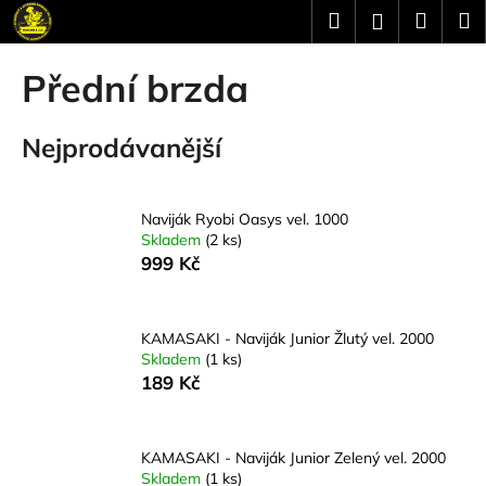
K
Přejít
Hledat
Náku
M
Přihlášení
na
o
obsah
Zpět
Zpět
košík
š
Přední brzda
í
C
k
Nejprodávanější
o
p
o
Naviják Ryobi Oasys vel. 1000
t
Skladem
(2 ks)
ř
999 Kč
e
b
u
KAMASAKI - Naviják Junior Žlutý vel. 2000
Skladem
(1 ks)
j
189 Kč
e
t
e
KAMASAKI - Naviják Junior Zelený vel. 2000
Skladem
(1 ks)
n