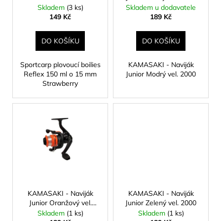
č
d
15 mm Strawberry
Skladem
(3 ks)
Skladem u dodavatele
u
u
149 Kč
189 Kč
j
k
e
t
DO KOŠÍKU
DO KOŠÍKU
m
ů
e
Sportcarp plovoucí boilies
KAMASAKI - Naviják
Reflex 150 ml o 15 mm
Junior Modrý vel. 2000
Strawberry
MUSTAD
HOODLUM
LIVE
BAIT
HÁČEK
4/0
5KS
129
Kč
KAMASAKI - Naviják
KAMASAKI - Naviják
Junior Oranžový vel.
Junior Zelený vel. 2000
2000
Skladem
(1 ks)
Skladem
(1 ks)