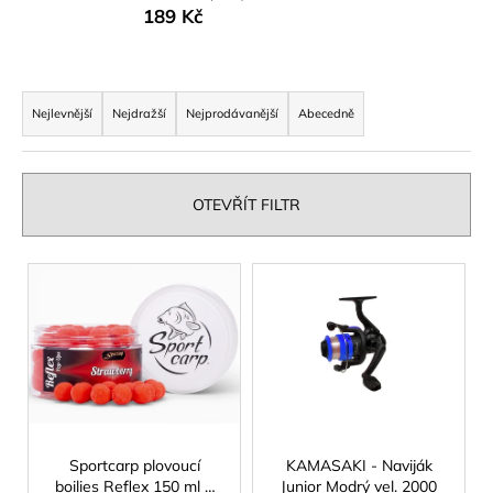
189 Kč
a
j
í
Ř
t
a
Nejlevnější
Nejdražší
Nejprodávanější
Abecedně
?
z
e
n
OTEVŘÍT FILTR
í
p
HLEDAT
V
r
ý
o
p
d
D
i
u
o
s
p
k
p
o
t
r
r
ů
o
Sportcarp plovoucí
KAMASAKI - Naviják
u
boilies Reflex 150 ml o
Junior Modrý vel. 2000