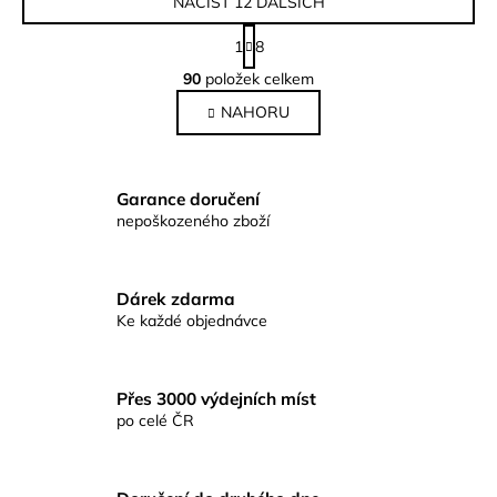
NAČÍST 12 DALŠÍCH
S
1
8
t
O
r
90
položek celkem
v
á
NAHORU
l
n
k
á
o
d
v
a
Garance doručení
á
c
nepoškozeného zboží
n
í
í
p
r
Dárek zdarma
v
Ke každé objednávce
k
y
v
Přes 3000 výdejních míst
ý
po celé ČR
p
i
s