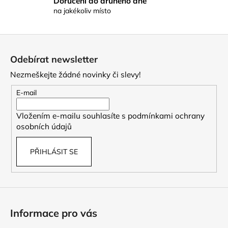
Doručení do druhého dne
u
na jakékoliv místo
Z
á
Odebírat newsletter
p
Nezmeškejte žádné novinky či slevy!
a
t
E-mail
í
Vložením e-mailu souhlasíte s
podmínkami ochrany
osobních údajů
PŘIHLÁSIT SE
Informace pro vás