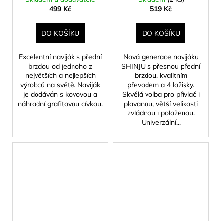
499 Kč
519 Kč
DO KOŠÍKU
DO KOŠÍKU
Excelentní naviják s přední
Nová generace navijáku
brzdou od jednoho z
SHINJU s přesnou přední
největších a nejlepších
brzdou, kvalitním
výrobců na světě. Naviják
převodem a 4 ložisky.
je dodáván s kovovou a
Skvělá volba pro přívlač i
náhradní grafitovou cívkou.
plavanou, větší velikosti
zvládnou i položenou.
Univerzální...