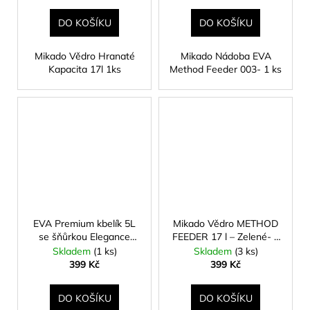
DO KOŠÍKU
DO KOŠÍKU
Mikado Vědro Hranaté
Mikado Nádoba EVA
Kapacita 17l 1ks
Method Feeder 003- 1 ks
EVA Premium kbelík 5L
Mikado Vědro METHOD
se šňůrkou Elegance
FEEDER 17 l – Zelené- 1
feeder PRO series
ks
Skladem
(1 ks)
Skladem
(3 ks)
399 Kč
399 Kč
DO KOŠÍKU
DO KOŠÍKU