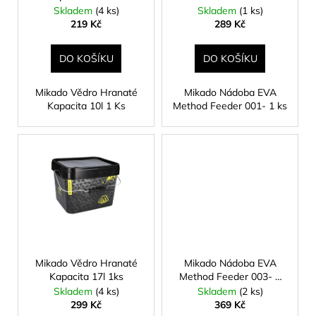
č
d
ks
Skladem
(4 ks)
Skladem
(1 ks)
u
u
219 Kč
289 Kč
j
k
e
t
DO KOŠÍKU
DO KOŠÍKU
m
ů
e
Mikado Vědro Hranaté
Mikado Nádoba EVA
Kapacita 10l 1 Ks
Method Feeder 001- 1 ks
MUSTAD
HOODLUM
LIVE
BAIT
HÁČEK
4/0
5KS
129
Kč
Mikado Vědro Hranaté
Mikado Nádoba EVA
Kapacita 17l 1ks
Method Feeder 003- 1
ks
Skladem
(4 ks)
Skladem
(2 ks)
299 Kč
369 Kč