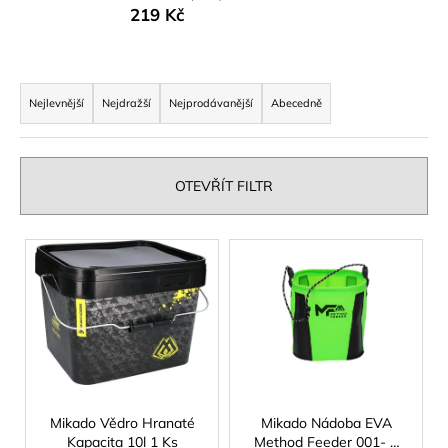
219 Kč
a
j
í
Ř
t
a
Nejlevnější
Nejdražší
Nejprodávanější
Abecedně
?
z
e
n
OTEVŘÍT FILTR
í
p
HLEDAT
V
r
ý
o
p
d
D
i
u
o
s
p
k
p
o
t
r
r
ů
o
Mikado Vědro Hranaté
Mikado Nádoba EVA
u
Kapacita 10l 1 Ks
Method Feeder 001- 1