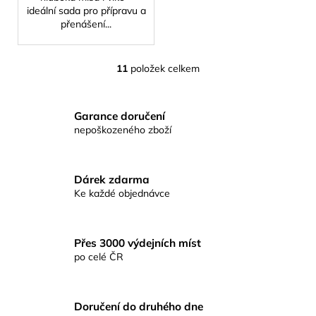
ideální sada pro přípravu a
přenášení...
11
položek celkem
O
v
l
Garance doručení
á
nepoškozeného zboží
d
a
c
Dárek zdarma
í
Ke každé objednávce
p
r
v
Přes 3000 výdejních míst
k
po celé ČR
y
v
ý
p
Doručení do druhého dne