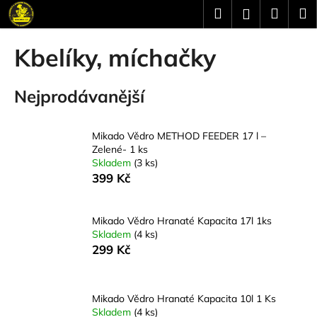
K
Přejít
Hledat
Náku
M
Přihlášení
na
o
obsah
Zpět
Zpět
košík
š
Kbelíky, míchačky
í
C
k
Nejprodávanější
o
p
o
Mikado Vědro METHOD FEEDER 17 l –
t
Zelené- 1 ks
Skladem
(3 ks)
ř
399 Kč
e
b
u
Mikado Vědro Hranaté Kapacita 17l 1ks
Skladem
(4 ks)
j
299 Kč
e
t
e
Mikado Vědro Hranaté Kapacita 10l 1 Ks
Skladem
(4 ks)
n