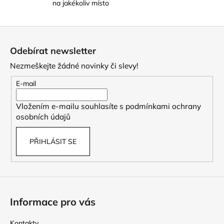
na jakékoliv místo
i
s
u
Z
á
Odebírat newsletter
p
Nezmeškejte žádné novinky či slevy!
a
t
E-mail
í
Vložením e-mailu souhlasíte s
podmínkami ochrany
osobních údajů
PŘIHLÁSIT SE
Informace pro vás
Kontakty