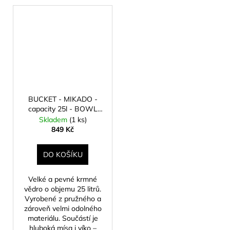
BUCKET - MIKADO -
capacity 25l - BOWL
and LID - 1 set.
Skladem
(1 ks)
849 Kč
DO KOŠÍKU
Velké a pevné krmné
vědro o objemu 25 litrů.
Vyrobené z pružného a
zároveň velmi odolného
materiálu. Součástí je
hluboká mísa i víko –