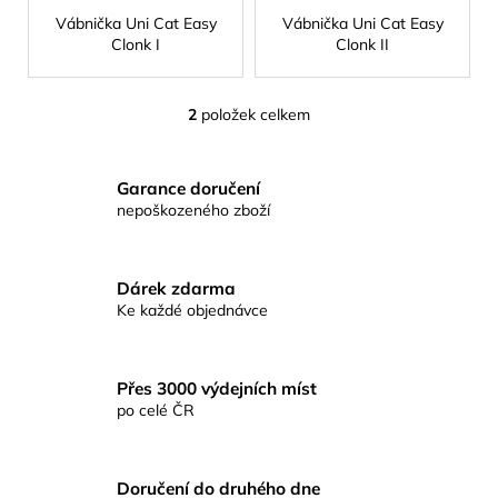
ů
č
Vábnička Uni Cat Easy
Vábnička Uni Cat Easy
u
Clonk I
Clonk II
j
e
m
2
položek celkem
O
e
v
l
Garance doručení
KAPROVÁ
á
SMĚS
nepoškozeného zboží
d
RICHARDA
a
KONOPÁSKA
RIKOMIX
c
KAPR
Dárek zdarma
í
SPECIÁL
Ke každé objednávce
p
ŽLUTÉ
r
219
v
Kč
Přes 3000 výdejních míst
k
po celé ČR
y
v
ý
p
Doručení do druhého dne