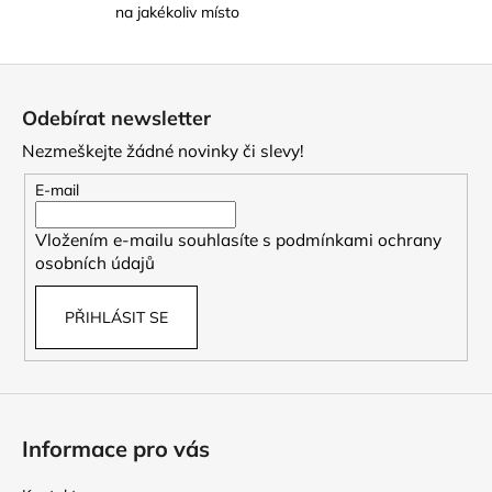
na jakékoliv místo
i
s
u
Z
á
Odebírat newsletter
p
Nezmeškejte žádné novinky či slevy!
a
t
E-mail
í
Vložením e-mailu souhlasíte s
podmínkami ochrany
osobních údajů
PŘIHLÁSIT SE
Informace pro vás