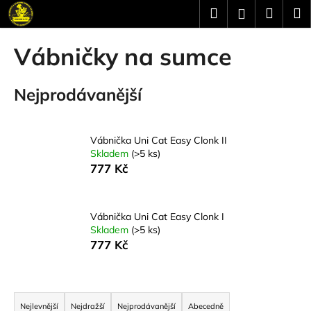
K
Přejít
Hledat
Náku
M
Přihlášení
na
o
obsah
Zpět
Zpět
košík
š
Vábničky na sumce
í
C
k
Nejprodávanější
o
p
o
Vábnička Uni Cat Easy Clonk II
t
Skladem
(>5 ks)
ř
777 Kč
e
b
u
Vábnička Uni Cat Easy Clonk I
Skladem
(>5 ks)
j
777 Kč
e
t
Ř
e
a
n
Nejlevnější
Nejdražší
Nejprodávanější
Abecedně