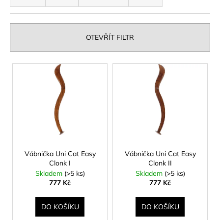
z
a
e
j
n
í
OTEVŘÍT FILTR
í
t
p
?
V
r
ý
o
p
d
i
u
HLEDAT
s
k
p
t
r
ů
o
Vábnička Uni Cat Easy
Vábnička Uni Cat Easy
D
Clonk I
Clonk II
o
d
Skladem
(>5 ks)
Skladem
(>5 ks)
p
u
777 Kč
777 Kč
o
k
r
t
DO KOŠÍKU
DO KOŠÍKU
u