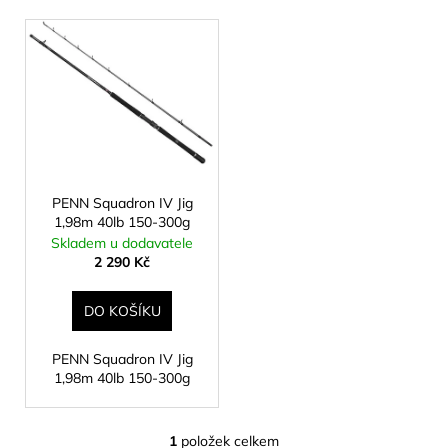
p
a
V
r
j
ý
o
í
p
d
t
i
u
?
s
k
p
t
r
ů
o
PENN Squadron IV Jig
1,98m 40lb 150-300g
d
HLEDAT
Skladem u dodavatele
u
2 290 Kč
k
t
DO KOŠÍKU
D
ů
o
PENN Squadron IV Jig
p
1,98m 40lb 150-300g
o
r
u
1
položek celkem