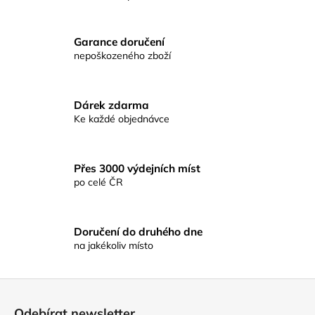
O
č
v
u
l
j
Garance doručení
á
e
nepoškozeného zboží
d
m
a
e
c
Dárek zdarma
í
Ke každé objednávce
KAMASAKI
p
-
r
NAVIJÁK
v
JUNIOR
ŽLUTÝ
Přes 3000 výdejních míst
k
VEL.
po celé ČR
y
2000
v
189
ý
Kč
p
Doručení do druhého dne
na jakékoliv místo
i
s
u
Z
á
Odebírat newsletter