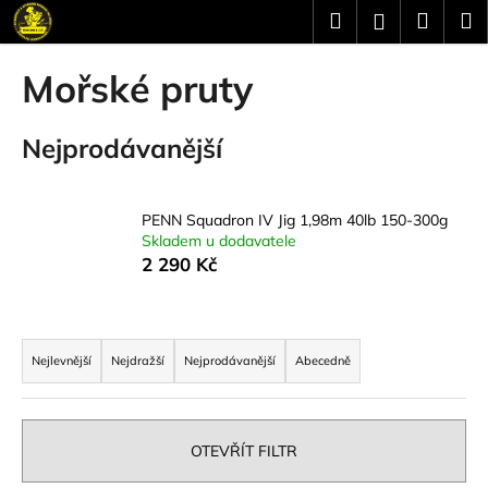
K
Přejít
Hledat
Náku
M
Přihlášení
na
o
obsah
Zpět
Zpět
košík
š
Mořské pruty
í
C
k
Nejprodávanější
o
p
o
PENN Squadron IV Jig 1,98m 40lb 150-300g
t
Skladem u dodavatele
ř
2 290 Kč
e
b
Ř
u
a
Nejlevnější
Nejdražší
Nejprodávanější
Abecedně
j
z
e
e
t
n
OTEVŘÍT FILTR
e
í
n