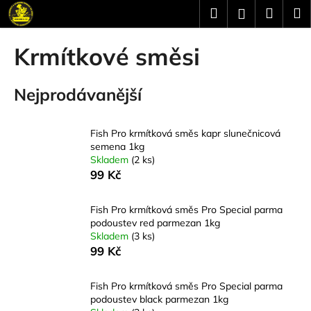
K
Přejít
Hledat
Náku
M
Přihlášení
na
o
obsah
Zpět
Zpět
košík
š
Krmítkové směsi
í
C
k
Nejprodávanější
o
p
o
Fish Pro krmítková směs kapr slunečnicová
t
semena 1kg
Skladem
(2 ks)
ř
99 Kč
e
b
Fish Pro krmítková směs Pro Special parma
u
podoustev red parmezan 1kg
j
Skladem
(3 ks)
99 Kč
e
t
Fish Pro krmítková směs Pro Special parma
e
podoustev black parmezan 1kg
n