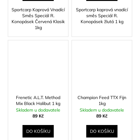
Sportcarp Kaprová Vnadící
Sportcarp kaprová vnadící
Směs Speciál R.
směs Speciál R.
Konopásek Červená Klasik
Konopásek žlutá 1 kg
1kg
Frenetic A.L.T. Method
Champion Feed TTX Fijn
Mix Black Halibut 1 kg
1kg
Skladem u dodavatele
Skladem u dodavatele
89 Kč
89 Kč
DO KOŠÍKU
DO KOŠÍKU