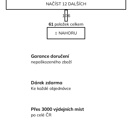
NAČÍST 12 DALŠÍCH
S
1
6
t
O
r
61
položek celkem
v
á
NAHORU
l
n
k
á
o
d
v
a
Garance doručení
á
c
nepoškozeného zboží
n
í
í
p
r
Dárek zdarma
v
Ke každé objednávce
k
y
v
Přes 3000 výdejních míst
ý
po celé ČR
p
i
s