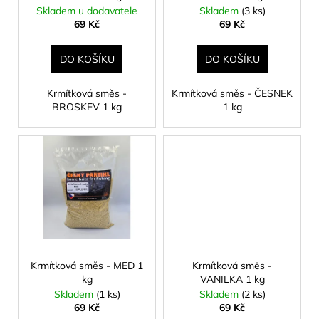
č
d
Skladem u dodavatele
Skladem
(3 ks)
u
u
69 Kč
69 Kč
j
k
e
t
DO KOŠÍKU
DO KOŠÍKU
m
ů
e
Krmítková směs -
Krmítková směs - ČESNEK
BROSKEV 1 kg
1 kg
MUSTAD
HOODLUM
LIVE
BAIT
HÁČEK
4/0
5KS
129
Kč
Krmítková směs - MED 1
Krmítková směs -
kg
VANILKA 1 kg
Skladem
(1 ks)
Skladem
(2 ks)
69 Kč
69 Kč