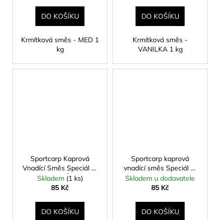
DO KOŠÍKU
DO KOŠÍKU
Krmítková směs - MED 1
Krmítková směs -
kg
VANILKA 1 kg
Sportcarp Kaprová
Sportcarp kaprová
Vnadící Směs Speciál R.
vnadící směs Speciál R.
Konopásek Červená
Konopásek žlutá 1kg
Skladem
(1 ks)
Skladem u dodavatele
Klasik 1kg
85 Kč
85 Kč
DO KOŠÍKU
DO KOŠÍKU