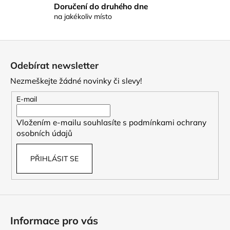
Doručení do druhého dne
u
na jakékoliv místo
Z
á
Odebírat newsletter
p
Nezmeškejte žádné novinky či slevy!
a
t
E-mail
í
Vložením e-mailu souhlasíte s
podmínkami ochrany
osobních údajů
PŘIHLÁSIT SE
Informace pro vás