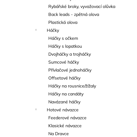
Rybářské broky, vyvažovací olůvka
Back leads - zpětná olova
Plastická olova
Háčky
Háčky s očkem
Háčky s lopatkou
Dvojháčky a trojháčky
Sumcové háčky
Přívlačové jednoháčky
Offsetové háčky
Háčky na rousnice/žížaly
Háčky na candáty
Navázané háčky
Hotové návazce
Feederové návazce
Klasické návazce
Na Dravce