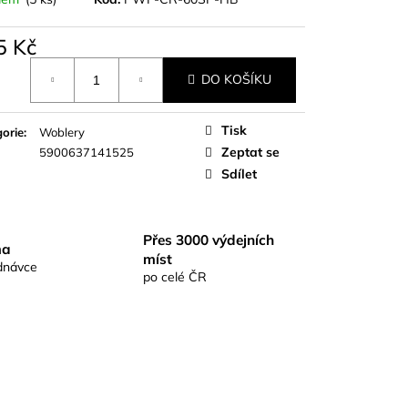
S RICHARDKA
KOMIX KAPR ČERNÝ
5 Kč
á
DO KOŠÍKU
Tisk
orie
:
Woblery
Zeptat se
5900637141525
Sdílet
Přes 3000 výdejních
ma
míst
dnávce
po celé ČR