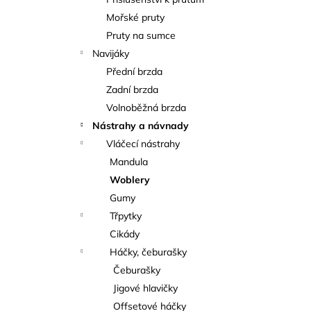
KAPROVÁ SMĚS RICHARDA
l
KONOPÁSKA RIKOMIX KAPR ČERVENÝ
Mořské pruty
2,5KG
Pruty na sumce
219 Kč
Navijáky
Přední brzda
Zadní brzda
Volnoběžná brzda
Nástrahy a návnady
Vláčecí nástrahy
Mandula
Woblery
Gumy
Třpytky
Cikády
Háčky, čeburašky
Čeburašky
Jigové hlavičky
Offsetové háčky