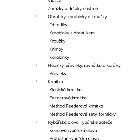
Vlasce
Zarážky a držáky nástrah
Obratlíky, karabinky a kroužky
Obratlíky
Karabinky s obratlíkem
Kroužky
Krimpy
Karabinky
Hadičky, převleky, rovnátka a korálky
Převleky
Krmítka
Klasická krmítka
Feederová krmítka
Method Feederová krmítka
Method Feederové sety, formičky
Rybářská olova, rybářské zátěže
Koncová rybářská olova
Průběžná rybářská olova