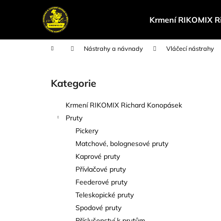
K
Přejít
na
o
Krmení RIKOMIX R
obsah
Zpět
Zpět
š
do
do
í
Domů
Nástrahy a návnady
Vláčecí nástrahy
k
obchodu
obchodu
P
o
Kategorie
Přeskočit
s
kategorie
t
Krmení RIKOMIX Richard Konopásek
r
Pruty
a
Pickery
n
Matchové, bolognesové pruty
n
Kaprové pruty
í
Přívlačové pruty
p
Feederové pruty
a
Teleskopické pruty
n
Spodové pruty
e
Příslušenství k prutům