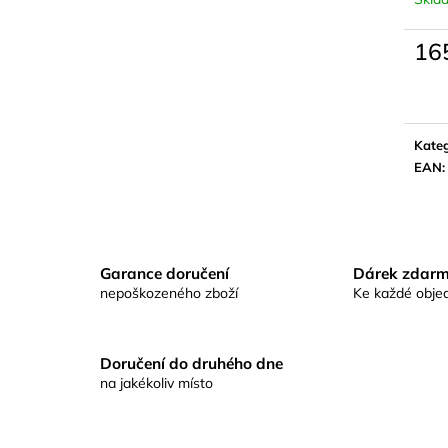
KAPROVÁ SMĚS RICHARDA
KAPROVÁ SMĚ
KONOPÁSKA RIKOMIX KAPR SPECIÁL
KONOPÁSKA RI
ŽLUTÉ
2,5KG
16
219 Kč
219 Kč
Měrn
cena:
Kateg
EAN
:
Garance doručení
Dárek zdar
nepoškozeného zboží
Ke každé obje
Doručení do druhého dne
na jakékoliv místo