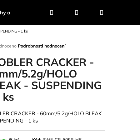
Hledat
Přihlášení
Nákupní
ahy a návnady
Stojany a signalizátory
Progra
ENDING - 1 ks
košík
rné
dnoceno
Podrobnosti hodnocení
ení
tu
BLER CRACKER -
mm/5.2g/HOLO
EAK - SUSPENDING
ček.
1 ks
ER CRACKER - 60mm/5.2g/HOLO BLEAK
PENDING - 1 ks
Následující
dem
(5 ks)
Kód:
PWF-CR-60SP-HB