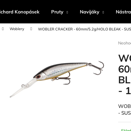
ichard Konopásek
Pruty
Navijáky
Nástr
Woblery
WOBLER CRACKER - 60mm/5.2g/HOLO BLEAK - SUSP
Co potřebujete najít?
Průmě
Neoho
hodnoc
produk
WO
HLEDAT
je
0,0
60
z
BL
5
Doporučujeme
hvězdi
- 
WOBL
- SUS
Skla