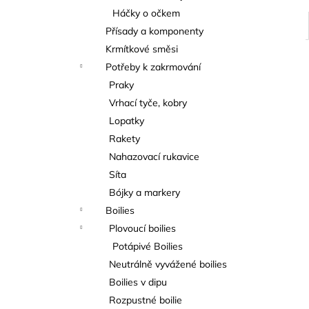
Háčky o očkem
Přísady a komponenty
Krmítkové směsi
Potřeby k zakrmování
Praky
Vrhací tyče, kobry
Lopatky
Rakety
Nahazovací rukavice
Síta
Bójky a markery
Boilies
Plovoucí boilies
Potápivé Boilies
Neutrálně vyvážené boilies
Boilies v dipu
Rozpustné boilie