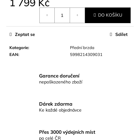
1 799 Kč
č
u
Měrná
j
DO KOŠÍKU
cena:
e
m
Zeptat se
Sdílet
e
Kategorie
:
Přední brzda
KAMATSU
EAN
:
5998214309031
ČEBURAČKA
HÁČEK
ROUND
FORGED
Garance doručení
WR
nepoškozeného zboží
BLN
Č.2/0
59
Dárek zdarma
Kč
Ke každé objednávce
Přes 3000 výdejních míst
po celé ČR