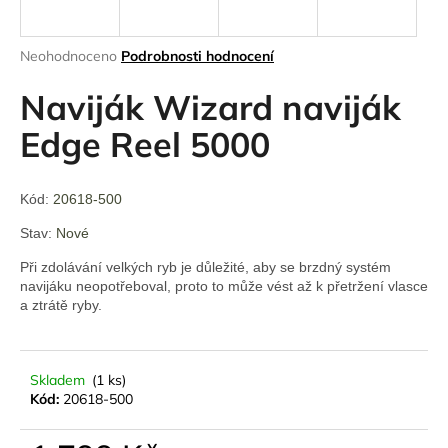
a
j
Průměrné
Neohodnoceno
Podrobnosti hodnocení
í
hodnocení
produktu
Naviják Wizard naviják
t
je
?
0,0
Edge Reel 5000
z
5
hvězdiček.
Kód:
20618-500
HLEDAT
Stav:
Nové
Při zdolávání velkých ryb je důležité, aby se brzdný systém
navijáku neopotřeboval, proto to může vést až k přetržení vlasce
a ztrátě ryby.
D
o
p
Skladem
(1 ks)
o
Kód:
20618-500
r
u