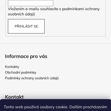
í
Vložením e-mailu souhlasíte s
podmínkami ochrany
osobních údajů
PŘIHLÁSIT SE
Informace pro vás
Kontakty
Obchodní podmínky
Podmínky ochrany osobních údajů
Kontakt
Tento web používá soubory cookie. Dalším procházením
rikomix
@
seznam.cz