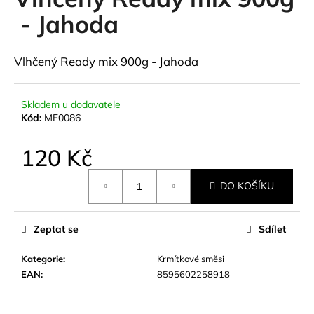
je
a
0,0
- Jahoda
z
j
5
í
hvězdiček.
Vlhčený Ready mix 900g - Jahoda
t
?
Skladem u dodavatele
Kód:
MF0086
120 Kč
HLEDAT
Měrná
DO KOŠÍKU
cena:
D
Zeptat se
Sdílet
o
p
Kategorie
:
Krmítkové směsi
o
EAN
:
8595602258918
r
u