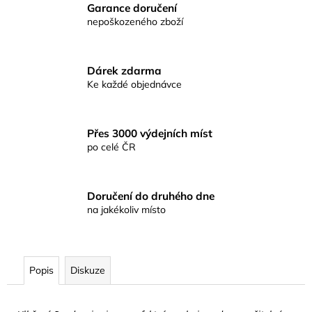
č
Garance doručení
u
nepoškozeného zboží
j
e
m
Dárek zdarma
e
Ke každé objednávce
KAPROVÁ
SMĚS
Přes 3000 výdejních míst
RICHARDA
po celé ČR
KONOPÁSKA
RIKOMIX
KAPR
ČERVENÝ
Doručení do druhého dne
2,5KG
na jakékoliv místo
219
Kč
Popis
Diskuze