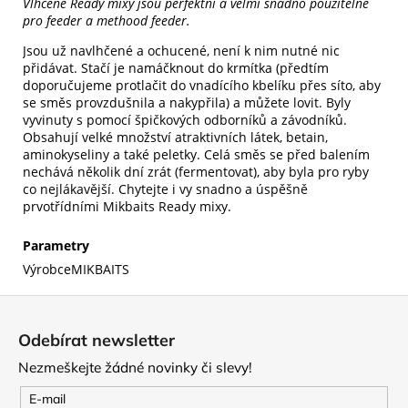
Vlhčené Ready mixy jsou perfektní a velmi snadno použitelné
pro feeder a methood feeder.
Jsou už navlhčené a ochucené, není k nim nutné nic
přidávat. Stačí je namáčknout do krmítka (předtím
doporučujeme protlačit do vnadícího kbelíku přes síto, aby
se směs provzdušnila a nakypřila) a můžete lovit. Byly
vyvinuty s pomocí špičkových odborníků a závodníků.
Obsahují velké množství atraktivních látek, betain,
aminokyseliny a také peletky. Celá směs se před balením
nechává několik dní zrát (fermentovat), aby byla pro ryby
co nejlákavější. Chytejte i vy snadno a úspěšně
prvotřídními Mikbaits Ready mixy.
Parametry
Výrobce
MIKBAITS
Z
á
Odebírat newsletter
p
Nezmeškejte žádné novinky či slevy!
a
t
E-mail