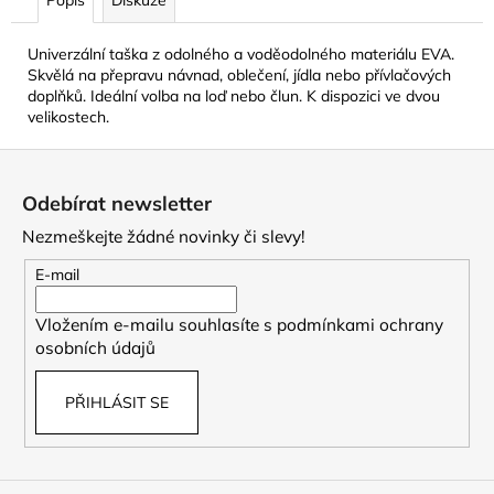
Univerzální taška z odolného a voděodolného materiálu EVA.
Skvělá na přepravu návnad, oblečení, jídla nebo přívlačových
doplňků. Ideální volba na loď nebo člun. K dispozici ve dvou
velikostech.
Z
á
Odebírat newsletter
p
Nezmeškejte žádné novinky či slevy!
a
t
E-mail
í
Vložením e-mailu souhlasíte s
podmínkami ochrany
osobních údajů
PŘIHLÁSIT SE