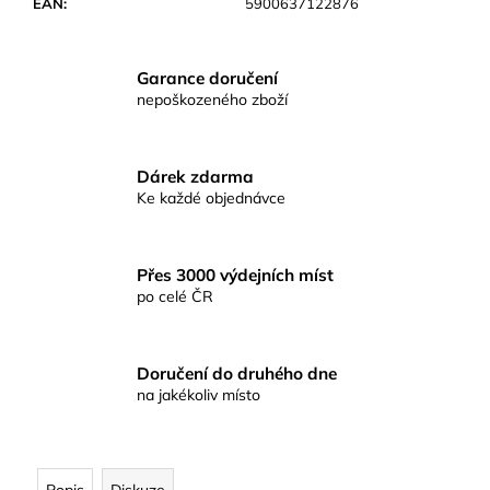
č
EAN
:
5900637122876
u
j
e
Garance doručení
m
nepoškozeného zboží
e
Dárek zdarma
RYBÁŘSKÉ
Ke každé objednávce
KRMENÍ
RICHARD
KONOPÁSEK
RIKOMIX
Přes 3000 výdejních míst
PLOTICE
po celé ČR
ČERNÁ
2.5KG
219
Kč
Doručení do druhého dne
na jakékoliv místo
Popis
Diskuze