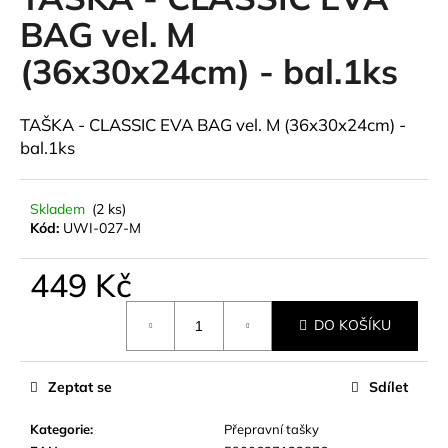
je
a
0,0
BAG vel. M
z
j
(36x30x24cm) - bal.1ks
5
í
hvězdiček.
t
TAŠKA - CLASSIC EVA BAG vel. M (36x30x24cm) -
?
bal.1ks
Skladem
(2 ks)
Kód:
UWI-027-M
HLEDAT
449 Kč
Měrná
D
DO KOŠÍKU
cena:
o
p
o
Zeptat se
Sdílet
r
u
Kategorie
:
Přepravní tašky