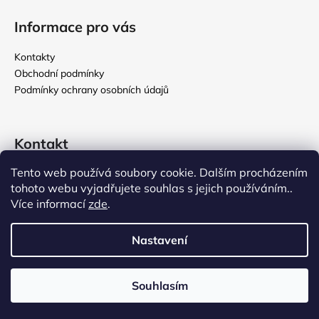
Informace pro vás
Kontakty
Obchodní podmínky
Podmínky ochrany osobních údajů
Kontakt
Tento web používá soubory cookie. Dalším procházením
rikomix
@
seznam.cz
tohoto webu vyjadřujete souhlas s jejich používáním..
731 586 209
Více informací
zde
.
776 000 107
Nastavení
Vytvořil Shoptet
Souhlasím
Copyright 2026
Rikomix
. Všechna práva vyhrazena.