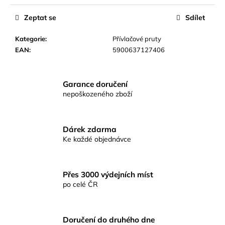
č
u
Zeptat se
Sdílet
j
e
Kategorie
:
Přívlačové pruty
m
EAN
:
5900637127406
e
Garance doručení
RYBÁŘSKÉ
nepoškozeného zboží
KRMENÍ
RICHARD
KONOPÁSEK
RIKOMIX
PLOTICE
Dárek zdarma
ČERNÁ
Ke každé objednávce
2.5KG
219
Kč
Přes 3000 výdejních míst
po celé ČR
Doručení do druhého dne