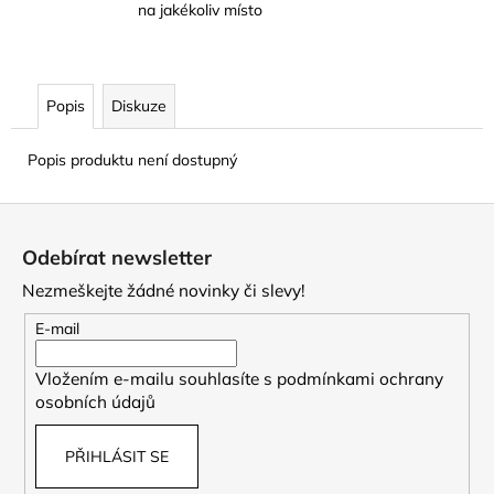
na jakékoliv místo
Popis
Diskuze
Popis produktu není dostupný
Z
á
Odebírat newsletter
p
Nezmeškejte žádné novinky či slevy!
a
t
E-mail
í
Vložením e-mailu souhlasíte s
podmínkami ochrany
osobních údajů
PŘIHLÁSIT SE