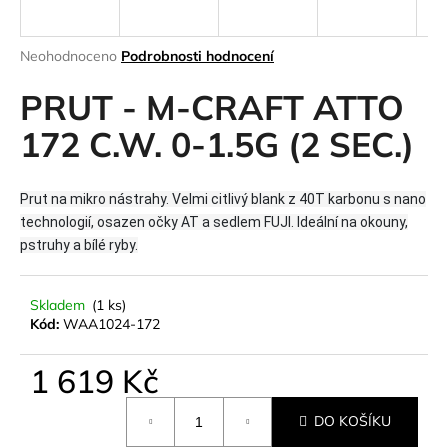
a
j
Průměrné
Neohodnoceno
Podrobnosti hodnocení
í
hodnocení
produktu
PRUT - M-CRAFT ATTO
t
je
?
0,0
172 C.W. 0-1.5G (2 SEC.)
z
5
hvězdiček.
Prut na mikro nástrahy. Velmi citlivý blank z 40T karbonu s nano
technologií, osazen očky AT a sedlem FUJI. Ideální na okouny,
HLEDAT
pstruhy a bílé ryby.
Skladem
(1 ks)
D
Kód:
WAA1024-172
o
p
1 619 Kč
o
r
Měrná
DO KOŠÍKU
cena:
u