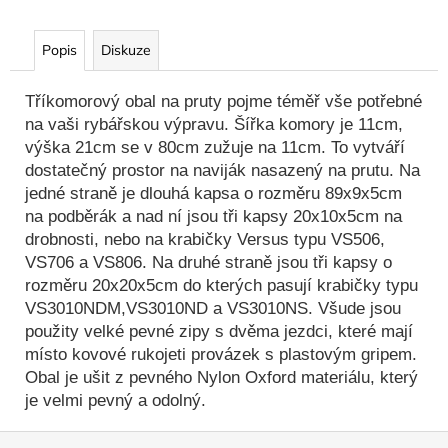
Popis
Diskuze
Tříkomorový obal na pruty pojme téměř vše potřebné
na vaši rybářskou výpravu. Šířka komory je 11cm,
výška 21cm se v 80cm zužuje na 11cm. To vytváří
dostatečný prostor na naviják nasazený na prutu. Na
jedné straně je dlouhá kapsa o rozměru 89x9x5cm
na podběrák a nad ní jsou tři kapsy 20x10x5cm na
drobnosti, nebo na krabičky Versus typu VS506,
VS706 a VS806. Na druhé straně jsou tři kapsy o
rozměru 20x20x5cm do kterých pasují krabičky typu
VS3010NDM,VS3010ND a VS3010NS. Všude jsou
použity velké pevné zipy s dvěma jezdci, které mají
místo kovové rukojeti provázek s plastovým gripem.
Obal je ušit z pevného Nylon Oxford materiálu, který
je velmi pevný a odolný.
Z