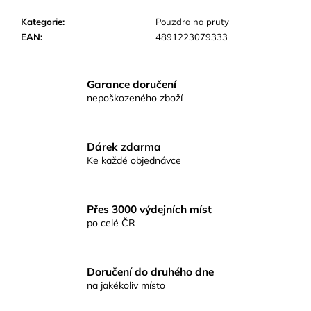
č
u
Kategorie
:
Pouzdra na pruty
j
EAN
:
4891223079333
e
m
e
Garance doručení
nepoškozeného zboží
KAPROVÁ
SMĚS
RICHARDA
Dárek zdarma
KONOPÁSKA
Ke každé objednávce
RIKOMIX
KAPR
SPECIÁL
ŽLUTÉ
Přes 3000 výdejních míst
219
po celé ČR
Kč
Doručení do druhého dne
na jakékoliv místo