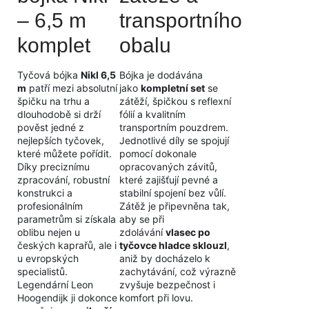
– 6,5 m
transportního
komplet
obalu
Tyčová bójka
Nikl 6,5
Bójka je dodávána
m
patří mezi absolutní
jako
kompletní set
se
špičku na trhu a
zátěží, špičkou s reflexní
dlouhodobě si drží
fólií a kvalitním
pověst jedné z
transportním pouzdrem.
nejlepších tyčovek,
Jednotlivé díly se spojují
které můžete pořídit.
pomocí dokonale
Díky preciznímu
opracovaných závitů,
zpracování, robustní
které zajišťují pevné a
konstrukci a
stabilní spojení bez vůlí.
profesionálním
Zátěž je připevněna tak,
parametrům si získala
aby se při
oblibu nejen u
zdolávání
vlasec po
českých kaprařů, ale i
tyčovce hladce sklouzl
,
u evropských
aniž by docházelo k
specialistů.
zachytávání, což výrazně
Legendární Leon
zvyšuje bezpečnost i
Hoogendijk ji dokonce
komfort při lovu.