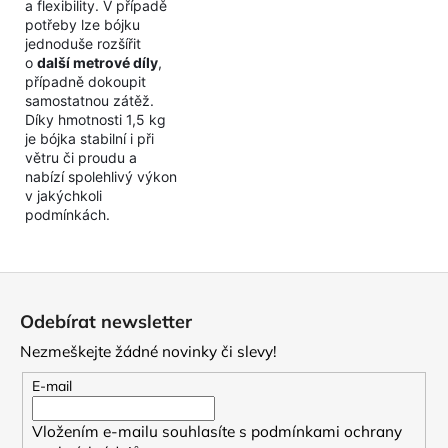
a flexibility. V případě
potřeby lze bójku
jednoduše rozšířit
o
další metrové díly
,
případně dokoupit
samostatnou zátěž.
Díky hmotnosti 1,5 kg
je bójka stabilní i při
větru či proudu a
nabízí spolehlivý výkon
v jakýchkoli
podmínkách.
Z
á
Odebírat newsletter
p
Nezmeškejte žádné novinky či slevy!
a
t
E-mail
í
Vložením e-mailu souhlasíte s
podmínkami ochrany