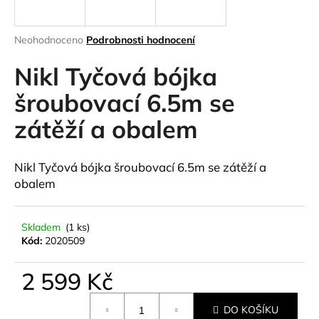
a
j
Průměrné
Neohodnoceno
Podrobnosti hodnocení
í
hodnocení
produktu
Nikl Tyčová bójka
t
je
?
0,0
šroubovací 6.5m se
z
zátěží a obalem
5
hvězdiček.
HLEDAT
Nikl Tyčová bójka šroubovací 6.5m se zátěží a
obalem
D
Skladem
(1 ks)
Kód:
2020509
o
p
o
2 599 Kč
r
Měrná
u
DO KOŠÍKU
cena: