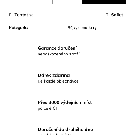
č
u
j
Zeptat se
Sdílet
e
m
Kategorie
:
Bójky a markery
e
Garance doručení
KAMASAKI
nepoškozeného zboží
-
NAVIJÁK
JUNIOR
ŽLUTÝ
Dárek zdarma
VEL.
Ke každé objednávce
2000
189
Kč
Přes 3000 výdejních míst
po celé ČR
Doručení do druhého dne