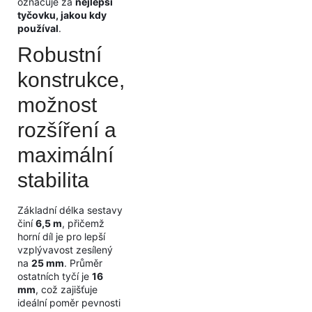
označuje za
nejlepší
tyčovku, jakou kdy
používal
.
Robustní
konstrukce,
možnost
rozšíření a
maximální
stabilita
Základní délka sestavy
činí
6,5 m
, přičemž
horní díl je pro lepší
vzplývavost zesílený
na
25 mm
. Průměr
ostatních tyčí je
16
mm
, což zajišťuje
ideální poměr pevnosti