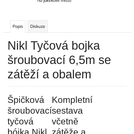
na jakékoliv místo
Popis
Diskuze
Nikl Tyčová bojka
šroubovací 6,5m se
zátěží a obalem
Špičková
Kompletní
šroubovací
sestava
tyčová
včetně
bójka Nikl
zátěže a