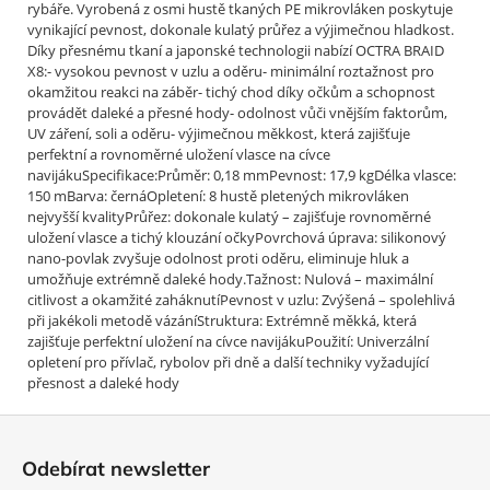
rybáře. Vyrobená z osmi hustě tkaných PE mikrovláken poskytuje
vynikající pevnost, dokonale kulatý průřez a výjimečnou hladkost.
Díky přesnému tkaní a japonské technologii nabízí OCTRA BRAID
X8:- vysokou pevnost v uzlu a oděru- minimální roztažnost pro
okamžitou reakci na záběr- tichý chod díky očkům a schopnost
provádět daleké a přesné hody- odolnost vůči vnějším faktorům,
UV záření, soli a oděru- výjimečnou měkkost, která zajišťuje
perfektní a rovnoměrné uložení vlasce na cívce
navijákuSpecifikace:Průměr: 0,18 mmPevnost: 17,9 kgDélka vlasce:
150 mBarva: černáOpletení: 8 hustě pletených mikrovláken
nejvyšší kvalityPrůřez: dokonale kulatý – zajišťuje rovnoměrné
uložení vlasce a tichý klouzání očkyPovrchová úprava: silikonový
nano-povlak zvyšuje odolnost proti oděru, eliminuje hluk a
umožňuje extrémně daleké hody.Tažnost: Nulová – maximální
citlivost a okamžité zaháknutíPevnost v uzlu: Zvýšená – spolehlivá
při jakékoli metodě vázáníStruktura: Extrémně měkká, která
zajišťuje perfektní uložení na cívce navijákuPoužití: Univerzální
opletení pro přívlač, rybolov při dně a další techniky vyžadující
přesnost a daleké hody
Z
á
Odebírat newsletter
p