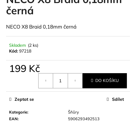
je
a
0,0
černá
z
j
5
í
hvězdiček.
NECO X8 Braid 0,18mm černá
t
?
Skladem
(2 ks)
Kód:
97218
199 Kč
HLEDAT
Měrná
DO KOŠÍKU
cena:
D
Zeptat se
Sdílet
o
p
Kategorie
:
Šňůry
o
EAN
:
5906293492513
r
u