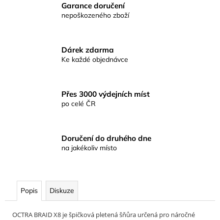
č
Garance doručení
u
nepoškozeného zboží
j
e
m
Dárek zdarma
e
Ke každé objednávce
MUSTAD
HOODLUM
Přes 3000 výdejních míst
LIVE
po celé ČR
BAIT
HÁČEK
6/0
5KS
Doručení do druhého dne
129
na jakékoliv místo
Kč
Popis
Diskuze
OCTRA BRAID X8 je špičková pletená šňůra určená pro náročné