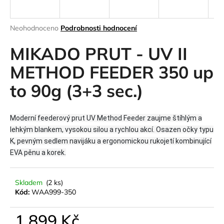
a
j
Průměrné
Neohodnoceno
Podrobnosti hodnocení
í
hodnocení
produktu
MIKADO PRUT - UV II
t
je
?
0,0
METHOD FEEDER 350 up
z
to 90g (3+3 sec.)
5
hvězdiček.
HLEDAT
Moderní feederový prut UV Method Feeder zaujme štíhlým a
lehkým blankem, vysokou silou a rychlou akcí. Osazen očky typu
K, pevným sedlem navijáku a ergonomickou rukojetí kombinující
EVA pěnu a korek.
D
o
p
Skladem
(2 ks)
o
Kód:
WAA999-350
r
u
1 899 Kč