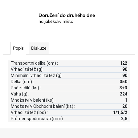
Doručení do druhého dne
na jakékoliv místo
Popis
Diskuze
Transportní délka (cm) :
122
Vrhací zátěž (g) :
90
Minimální vrhací zátěž (g) :
90
Délka (cm) :
350
Počet dílů (ks) :
3+3
Váha (g) :
224
Množství v balení (ks) :
1
Množství v Obchodní balení (ks) :
20
Vrhací zátěž (lbs) :
1/1,5/2
Průměr spodní části (mm) :
2,8
Z