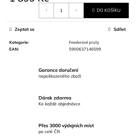
č
Měrná
u
DO KOŠÍKU
cena:
j
e
m
Zeptat se
Sdílet
e
Kategorie
:
Feederové pruty
EAN
:
5900637146599
CEJNOVÁ
SMĚS
RICHARDA
KONOPÁSKA
Garance doručení
RIKOMIX
nepoškozeného zboží
CEJN
SPECIÁL
ČERNÝ
2,5KG
Dárek zdarma
219
Ke každé objednávce
Kč
Přes 3000 výdejních míst
po celé ČR