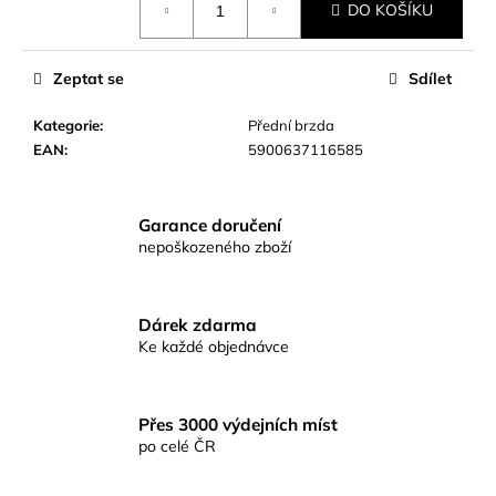
č
DO KOŠÍKU
cena:
u
j
e
Zeptat se
Sdílet
m
e
Kategorie
:
Přední brzda
EAN
:
5900637116585
KAPROVÁ
SMĚS
Garance doručení
RICHARDKA
KONOPÁSKA
nepoškozeného zboží
RIKOMIX
KAPR
ČERNÝ
2,5KG
Dárek zdarma
Ke každé objednávce
219
Kč
Přes 3000 výdejních míst
po celé ČR