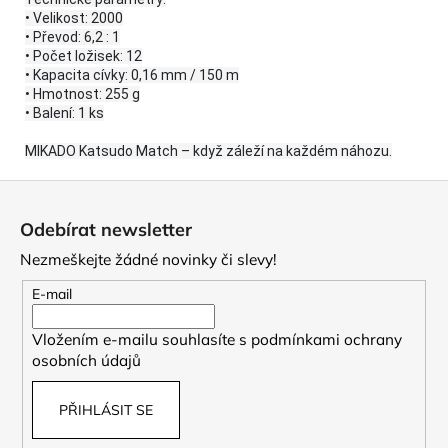
• Velikost: 2000
• Převod: 6,2 : 1
• Počet ložisek: 12
• Kapacita cívky: 0,16 mm / 150 m
• Hmotnost: 255 g
• Balení: 1 ks
MIKADO Katsudo Match – když záleží na každém náhozu.
Z
á
Odebírat newsletter
p
Nezmeškejte žádné novinky či slevy!
a
t
E-mail
í
Vložením e-mailu souhlasíte s
podmínkami ochrany
osobních údajů
PŘIHLÁSIT SE