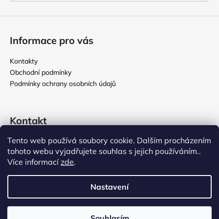
Informace pro vás
Kontakty
Obchodní podmínky
Podmínky ochrany osobních údajů
Kontakt
Tento web používá soubory cookie. Dalším procházením
rikomix
@
seznam.cz
tohoto webu vyjadřujete souhlas s jejich používáním..
731 586 209
Více informací
zde
.
776 000 107
Nastavení
Vytvořil Shoptet
Souhlasím
Copyright 2026
Rikomix
. Všechna práva vyhrazena.