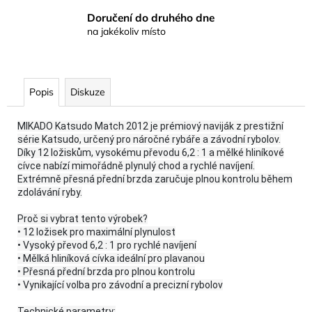
Doručení do druhého dne
na jakékoliv místo
Popis
Diskuze
MIKADO Katsudo Match 2012 je prémiový naviják z prestižní
série Katsudo, určený pro náročné rybáře a závodní rybolov.
Díky 12 ložiskům, vysokému převodu 6,2 : 1 a mělké hliníkové
cívce nabízí mimořádně plynulý chod a rychlé navíjení.
Extrémně přesná přední brzda zaručuje plnou kontrolu během
zdolávání ryby.
Proč si vybrat tento výrobek?
• 12 ložisek pro maximální plynulost
• Vysoký převod 6,2 : 1 pro rychlé navíjení
• Mělká hliníková cívka ideální pro plavanou
• Přesná přední brzda pro plnou kontrolu
• Vynikající volba pro závodní a precizní rybolov
Technické parametry: