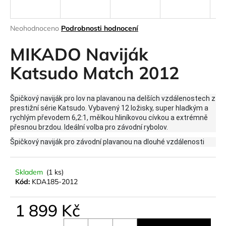
a
j
Průměrné
Neohodnoceno
Podrobnosti hodnocení
í
hodnocení
produktu
MIKADO Naviják
t
je
?
0,0
Katsudo Match 2012
z
5
hvězdiček.
Špičkový naviják pro lov na plavanou na delších vzdálenostech z
prestižní série Katsudo. Vybavený 12 ložisky, super hladkým a
HLEDAT
rychlým převodem 6,2:1, mělkou hliníkovou cívkou a extrémně
přesnou brzdou. Ideální volba pro závodní rybolov.
Špičkový naviják pro závodní plavanou na dlouhé vzdálenosti
D
o
Skladem
(1 ks)
Kód:
KDA185-2012
p
o
r
1 899 Kč
u
Měrná