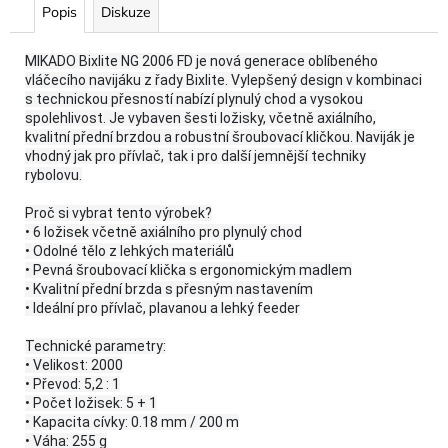
Popis
Diskuze
MIKADO Bixlite NG 2006 FD je nová generace oblíbeného
vláčecího navijáku z řady Bixlite. Vylepšený design v kombinaci
s technickou přesností nabízí plynulý chod a vysokou
spolehlivost. Je vybaven šesti ložisky, včetně axiálního,
kvalitní přední brzdou a robustní šroubovací kličkou. Naviják je
vhodný jak pro přívlač, tak i pro další jemnější techniky
rybolovu.
Proč si vybrat tento výrobek?
• 6 ložisek včetně axiálního pro plynulý chod
• Odolné tělo z lehkých materiálů
• Pevná šroubovací klička s ergonomickým madlem
• Kvalitní přední brzda s přesným nastavením
• Ideální pro přívlač, plavanou a lehký feeder
Technické parametry:
• Velikost: 2000
• Převod: 5,2 : 1
• Počet ložisek: 5 + 1
• Kapacita cívky: 0.18 mm / 200 m
• Váha: 255 g