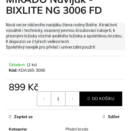
je
a
0,0
BIXLITE NG 3006 FD
z
j
5
í
hvězdiček.
Nová verze vláčecího navijáku člena rodiny Bixlite. Atraktivní
t
vizuálně i technicky, osazený pevnou šroubovací rukojetí, 6
přesnými ložisky včetně axiálního ložiska a spolehlivou brzdou.
?
K dispozici ve čtyřech velikostech.
Spolehlivý naviják pro přívlač i univerzální použití
Skladem
(1 ks)
HLEDAT
Kód:
KDA165-3006
899 Kč
D
Měrná
DO KOŠÍKU
o
cena:
p
o
Zeptat se
Sdílet
r
u
Kategorie
:
Přední brzda