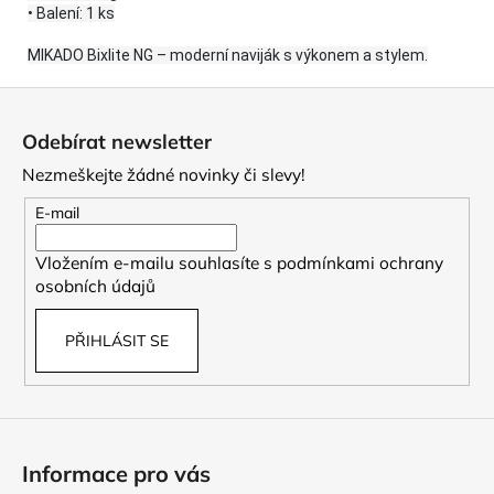
• Balení: 1 ks
MIKADO Bixlite NG – moderní naviják s výkonem a stylem.
Z
á
Odebírat newsletter
p
Nezmeškejte žádné novinky či slevy!
a
t
E-mail
í
Vložením e-mailu souhlasíte s
podmínkami ochrany
osobních údajů
PŘIHLÁSIT SE
Informace pro vás