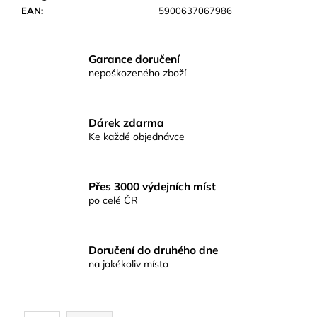
č
EAN
:
5900637067986
u
j
e
Garance doručení
m
nepoškozeného zboží
e
KAPROVÁ
Dárek zdarma
SMĚS
Ke každé objednávce
RICHARDA
KONOPÁSKA
RIKOMIX
KAPR
Přes 3000 výdejních míst
SPECIÁL
po celé ČR
ŽLUTÉ
219
Kč
Doručení do druhého dne
na jakékoliv místo