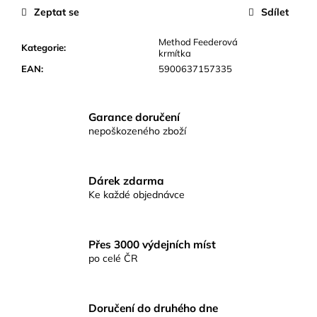
č
Zeptat se
Sdílet
u
j
Method Feederová
e
Kategorie
:
krmítka
m
EAN
:
5900637157335
e
Garance doručení
KAPROVÁ
nepoškozeného zboží
SMĚS
RICHARDA
KONOPÁSKA
RIKOMIX
Dárek zdarma
KAPR
ČERVENÝ
Ke každé objednávce
2,5KG
219
Kč
Přes 3000 výdejních míst
po celé ČR
Doručení do druhého dne