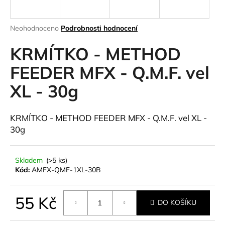
a
j
Průměrné
Neohodnoceno
Podrobnosti hodnocení
í
hodnocení
produktu
KRMÍTKO - METHOD
t
je
?
0,0
FEEDER MFX - Q.M.F. vel
z
XL - 30g
5
hvězdiček.
HLEDAT
KRMÍTKO - METHOD FEEDER MFX - Q.M.F. vel XL -
30g
D
Skladem
(>5 ks)
Kód:
AMFX-QMF-1XL-30B
o
p
o
55 Kč
DO KOŠÍKU
r
u
Měrná
cena: