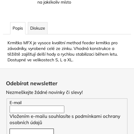
na jakékoliv místo
Popis
Diskuze
Krmítko MFX je vysoce kvalitní method feeder krmítko pro
závodníky, vyrobené celé ze zinku. Vhodná konstrukce a
těžiště zajišťují delší hody a rychlou stabilizaci během letu.
Dostupné ve velikostech S, L a XL.
Z
á
Odebírat newsletter
p
Nezmeškejte žádné novinky či slevy!
a
t
E-mail
í
Vložením e-mailu souhlasíte s
podmínkami ochrany
osobních údajů