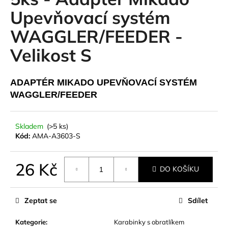
je
a
0,0
Upevňovací systém
z
j
WAGGLER/FEEDER -
5
í
hvězdiček.
Velikost S
t
?
ADAPTÉR MIKADO UPEVŇOVACÍ SYSTÉM
WAGGLER/FEEDER
HLEDAT
Skladem
(>5 ks)
Kód:
AMA-A3603-S
D
26 Kč
DO KOŠÍKU
o
Měrná
p
cena:
o
Zeptat se
Sdílet
r
u
Kategorie
:
Karabinky s obratlíkem