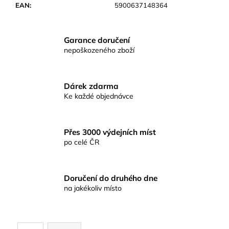
č
EAN
:
5900637148364
u
j
e
Garance doručení
m
nepoškozeného zboží
e
Dárek zdarma
KAPROVÁ
Ke každé objednávce
SMĚS
RICHARDKA
KONOPÁSKA
RIKOMIX
KAPR
Přes 3000 výdejních míst
ČERNÝ
po celé ČR
2,5KG
219
Kč
Doručení do druhého dne
na jakékoliv místo