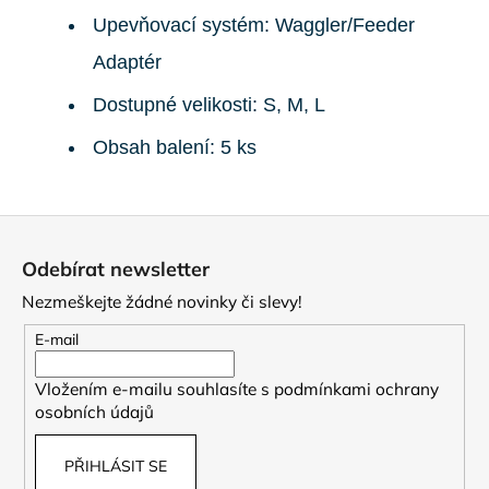
Upevňovací systém: Waggler/Feeder
Adaptér
Dostupné velikosti: S, M, L
Obsah balení: 5 ks
Z
á
Odebírat newsletter
p
Nezmeškejte žádné novinky či slevy!
a
t
E-mail
í
Vložením e-mailu souhlasíte s
podmínkami ochrany
osobních údajů
PŘIHLÁSIT SE