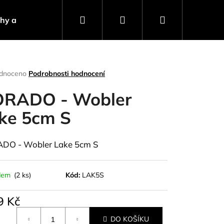
Hledat
Přihlášení
Nákupní
ahy a návnady
Stojany a signalizátory
Progra
košík
rné
dnoceno
Podrobnosti hodnocení
ení
tu
RADO - Wobler
ke 5cm S
ček.
DO - Wobler Lake 5cm S
dem
(2 ks)
Kód:
LAK5S
9 Kč
Následující
á
DO KOŠÍKU