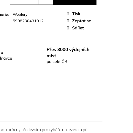
S RICHARDKA
KOMIX KAPR ČERNÝ
Tisk
orie
:
Woblery
Zeptat se
5908230431012
Sdílet
Přes 3000 výdejních
ma
míst
dnávce
po celé ČR
sou určeny především pro rybáře na jezera a při