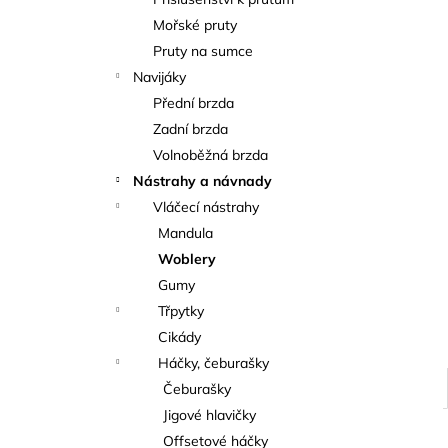
KAPROVÁ SMĚS RICHARDA
l
KONOPÁSKA RIKOMIX KAPR ČERVENÝ
Mořské pruty
2,5KG
Pruty na sumce
219 Kč
Navijáky
Přední brzda
Zadní brzda
Volnoběžná brzda
Nástrahy a návnady
Vláčecí nástrahy
Mandula
Woblery
Gumy
Třpytky
Cikády
Háčky, čeburašky
Čeburašky
Jigové hlavičky
Offsetové háčky