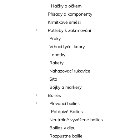
Háčky o očkem
Přísady a komponenty
Krmítkové směsi
Potřeby k zakrmování
Praky
Vrhací tyče, kobry
Lopatky
Rakety
Nahazovací rukavice
Síta
Bójky a markery
Boilies
Plovoucí boilies
Potápivé Boilies
Neutrálně vyvážené boilies
Boilies v dipu
Rozpustné boilie