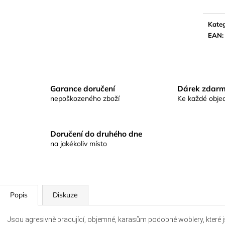
KAPROVÁ SMĚS RICHARDA
KAPROVÁ SMĚ
KONOPÁSKA RIKOMIX KAPR SPECIÁL
KONOPÁSKA RI
ŽLUTÉ
2,5KG
Kateg
219 Kč
219 Kč
EAN
:
Garance doručení
Dárek zdar
nepoškozeného zboží
Ke každé obje
Doručení do druhého dne
na jakékoliv místo
Popis
Diskuze
Jsou agresivně pracující, objemné, karasům podobné woblery, které j