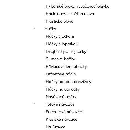
Rybářské broky, vyvažovací olůvka
Back leads - zpětná olova
Plastická olova
Háčky
Háčky s očkem
Háčky s lopatkou
Dvojháčky a trojháčky
Sumcové háčky
Přívlačové jednoháčky
Offsetové háčky
Háčky na rousnice/žížaly
Háčky na candáty
Navázané háčky
Hotové návazce
Feederové návazce
Klasické návazce
Na Dravce