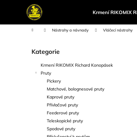
K
Přejít
na
o
Krmení RIKOMIX R
obsah
Zpět
Zpět
š
do
do
í
Domů
Nástrahy a návnady
Vláčecí nástrahy
k
obchodu
obchodu
P
o
Kategorie
Přeskočit
s
kategorie
t
Krmení RIKOMIX Richard Konopásek
r
Pruty
a
Pickery
n
Matchové, bolognesové pruty
n
Kaprové pruty
í
Přívlačové pruty
p
Feederové pruty
a
Teleskopické pruty
n
Spodové pruty
e
Příslušenství k prutům