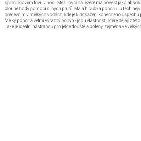
spinningovém lovu v noci. Mezi lovci na jezeře má pověst jako absol
dlouhé hody pomocí silných prutů. Malá hloubka ponoru i u těch nej
především v mělkých vodách, kde je k dosažení konečného úspěchu 
Mělký ponor a velmi výrazný pohyb - jsou vlastnosti, které dělají z t
Lake je ideální nástrahou pro jelce tlouště a boleny, zejména ve velkýc