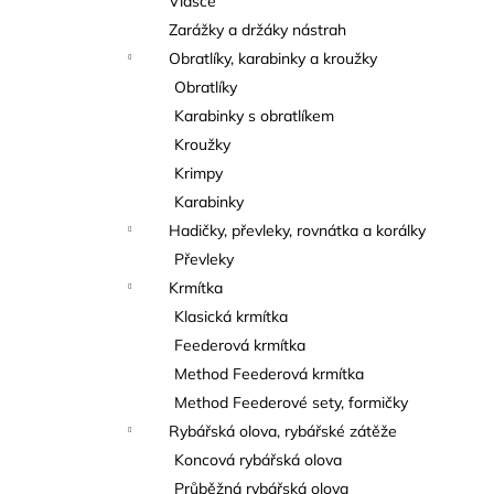
Vlasce
Zarážky a držáky nástrah
Obratlíky, karabinky a kroužky
Obratlíky
Karabinky s obratlíkem
Kroužky
Krimpy
Karabinky
Hadičky, převleky, rovnátka a korálky
Převleky
Krmítka
Klasická krmítka
Feederová krmítka
Method Feederová krmítka
Method Feederové sety, formičky
Rybářská olova, rybářské zátěže
Koncová rybářská olova
Průběžná rybářská olova