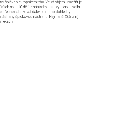
utní špička v evropském trhu. Velký objem umožňuje
větších modelů dělá z nástrahy Lake výbornou volbu
potřebné nahazovat daleko - mimo dohled ryb.
éto nástrahy špičkovou nástrahu. Nejmenší (3,5 cm)
h řekách.