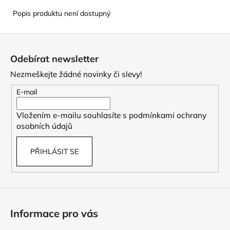
Popis produktu není dostupný
Z
á
Odebírat newsletter
p
Nezmeškejte žádné novinky či slevy!
a
t
E-mail
í
Vložením e-mailu souhlasíte s
podmínkami ochrany
osobních údajů
PŘIHLÁSIT SE
Informace pro vás