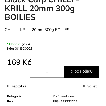
je
a
0,0
KRILL 20mm 300g
z
j
BOILIES
5
í
hvězdiček.
t
CHILLI - KRILL 20mm 300g BOILIES
?
Skladem
(2 ks)
Kód:
06-BC0026
HLEDAT
169 Kč
Měrná
DO KOŠÍKU
cena:
D
o
p
Zeptat se
Sdílet
o
r
Kategorie
:
Potápivé Boiles
u
EAN
:
8594197333277