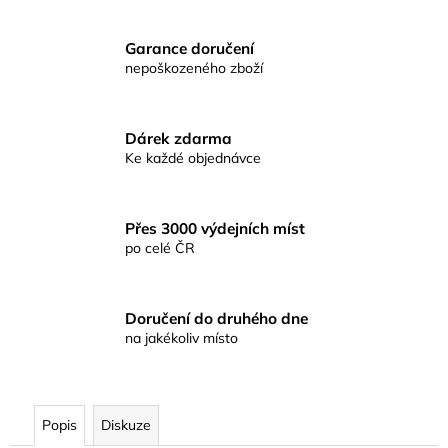
č
u
j
Garance doručení
e
nepoškozeného zboží
m
e
Dárek zdarma
Ke každé objednávce
CEJNOVÁ
SMĚS
RICHARDA
KONOPÁSKA
Přes 3000 výdejních míst
RIKOMIX
po celé ČR
CEJN
SPECIÁL
ČERNÝ
2,5KG
Doručení do druhého dne
219
na jakékoliv místo
Kč
Popis
Diskuze