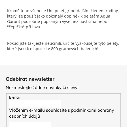
Kromě toho všeho je Uni pelet grind dalším členem rodiny,
který lze použít jako dokonalý doplněk k peletám Aqua
Garant podrobně popsaným výše než nástraha nebo
"čepička" při lovu.
Pokud jste tak ještě neučinili, určitě vyzkoušejte tyto pelety,
které jsou k dispozici v 800 gramových baleních!
Z
á
Odebírat newsletter
p
Nezmeškejte žádné novinky či slevy!
a
t
E-mail
í
Vložením e-mailu souhlasíte s
podmínkami ochrany
osobních údajů