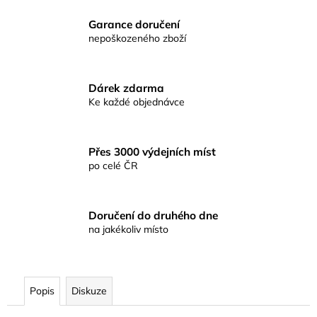
č
u
Garance doručení
j
nepoškozeného zboží
e
m
e
Dárek zdarma
Ke každé objednávce
TELESKOPICKÝ
PRUT
DRAGO
Přes 3000 výdejních míst
SILVER
po celé ČR
1805
1.8M
20-
80G
Doručení do druhého dne
299
na jakékoliv místo
Kč
Popis
Diskuze