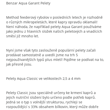
Benzar Aqua Garant Pelety
Method feederový rybolov v posledních letech je rozhodně
o různých mikropeletách, které kapry opravdu oklamali!
Není náhoda, že například pelety Aqua Garant používáme
jako jednu z hlavních složek našich peletových a vnadících
směsí již mnoho let.
Nyní jsme však tyto zaslouženě populární pelety začali
prodávat samostatně a uvedli jsme na trh 5
nejpoužívanějších typů plus mletí! Pojďme se podívat na to,
jak přesně jsou.
Pelety Aqua Classic ve velikostech 2,5 a 4 mm
Pelety Classic jsou speciálně určeny ke krmení kaprů a
jejich nutriční složení bylo určeno podle potřeb kaprů.
Jedná se o typ s volnější strukturou, rychleji se
rozpouštějící s 33% obsahem bílkovin, který může dobře