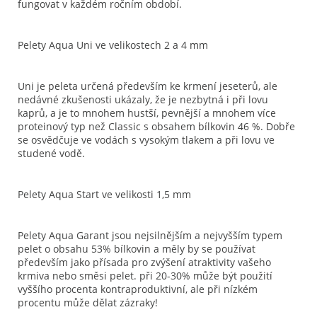
fungovat v každém ročním období.
Pelety Aqua Uni ve velikostech 2 a 4 mm
Uni je peleta určená především ke krmení jeseterů, ale
nedávné zkušenosti ukázaly, že je nezbytná i při lovu
kaprů, a je to mnohem hustší, pevnější a mnohem více
proteinový typ než Classic s obsahem bílkovin 46 %. Dobře
se osvědčuje ve vodách s vysokým tlakem a při lovu ve
studené vodě.
Pelety Aqua Start ve velikosti 1,5 mm
Pelety Aqua Garant jsou nejsilnějším a nejvyšším typem
pelet o obsahu 53% bílkovin a měly by se používat
především jako přísada pro zvýšení atraktivity vašeho
krmiva nebo směsi pelet. při 20-30% může být použití
vyššího procenta kontraproduktivní, ale při nízkém
procentu může dělat zázraky!