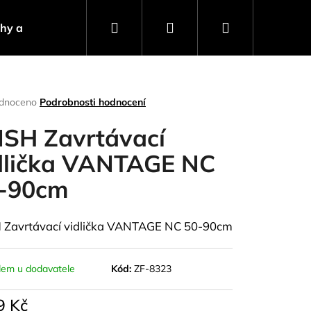
Hledat
Přihlášení
Nákupní
ahy a návnady
Stojany a signalizátory
Progra
košík
rné
dnoceno
Podrobnosti hodnocení
ení
tu
ISH Zavrtávací
dlička VANTAGE NC
-90cm
ček.
 Zavrtávací vidlička VANTAGE NC 50-90cm
dem u dodavatele
Kód:
ZF-8323
Následující
9 Kč