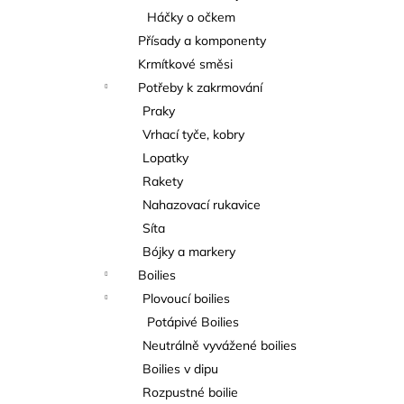
Háčky o očkem
Přísady a komponenty
Krmítkové směsi
Potřeby k zakrmování
Praky
Vrhací tyče, kobry
Lopatky
Rakety
Nahazovací rukavice
Síta
Bójky a markery
Boilies
Plovoucí boilies
Potápivé Boilies
Neutrálně vyvážené boilies
Boilies v dipu
Rozpustné boilie