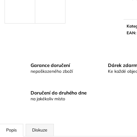
KAPROVÁ SMĚS RICHARDA
KAPROVÁ SMĚ
Měrn
KONOPÁSKA RIKOMIX KAPR SPECIÁL
KONOPÁSKA RI
cena:
ŽLUTÉ
2,5KG
219 Kč
219 Kč
Kateg
EAN
:
Garance doručení
Dárek zdar
nepoškozeného zboží
Ke každé obje
Doručení do druhého dne
na jakékoliv místo
Popis
Diskuze