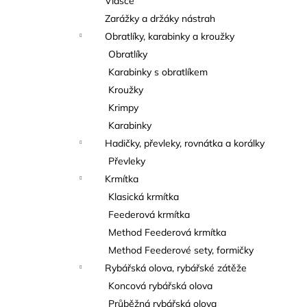
Vlasce
Zarážky a držáky nástrah
Obratlíky, karabinky a kroužky
Obratlíky
Karabinky s obratlíkem
Kroužky
Krimpy
Karabinky
Hadičky, převleky, rovnátka a korálky
Převleky
Krmítka
Klasická krmítka
Feederová krmítka
Method Feederová krmítka
Method Feederové sety, formičky
Rybářská olova, rybářské zátěže
Koncová rybářská olova
Průběžná rybářská olova