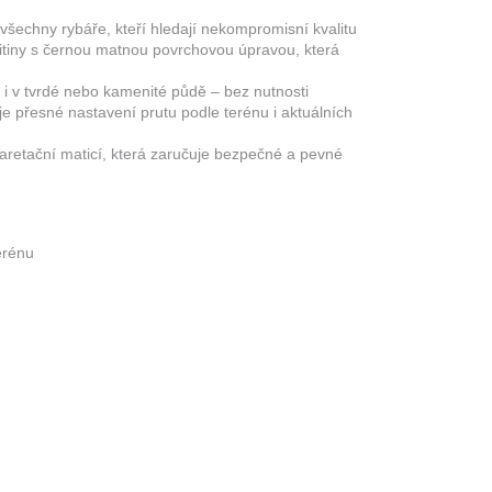
 všechny rybáře, kteří hledají nekompromisní kvalitu
 slitiny s černou matnou povrchovou úpravou, která
t i v tvrdé nebo kamenité půdě – bez nutnosti
je přesné nastavení prutu podle terénu i aktuálních
 aretační maticí, která zaručuje bezpečné a pevné
erénu