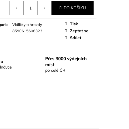
S RICHARDKA
á
KOMIX KAPR ČERNÝ
DO KOŠÍKU
Tisk
orie
:
Vidličky a hrazdy
Zeptat se
8590615608323
Sdílet
Přes 3000 výdejních
ma
míst
dnávce
po celé ČR