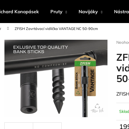
ichard Konopásek
Pruty
Navijáky
Nástr
y
ZFISH Zavrtávací vidlička VANTAGE NC 50-90cm
Co potřebujete najít?
Průmě
Neoho
hodnoc
produk
ZF
HLEDAT
je
0,0
vi
z
50
5
Doporučujeme
hvězdi
ZFISH
Skla
19