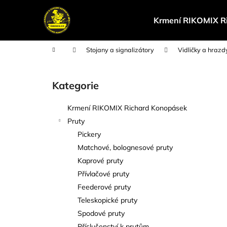
K
Přejít
na
o
Krmení RIKOMIX R
obsah
Zpět
Zpět
š
do
do
í
Domů
Stojany a signalizátory
Vidličky a hrazd
k
obchodu
obchodu
P
o
Kategorie
Přeskočit
s
kategorie
t
Krmení RIKOMIX Richard Konopásek
r
Pruty
a
Pickery
n
Matchové, bolognesové pruty
n
Kaprové pruty
í
Přívlačové pruty
p
Feederové pruty
a
Teleskopické pruty
n
Spodové pruty
e
Příslušenství k prutům