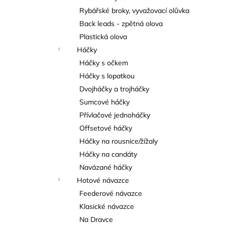
Rybářské broky, vyvažovací olůvka
Back leads - zpětná olova
Plastická olova
Háčky
Háčky s očkem
Háčky s lopatkou
Dvojháčky a trojháčky
Sumcové háčky
Přívlačové jednoháčky
Offsetové háčky
Háčky na rousnice/žížaly
Háčky na candáty
Navázané háčky
Hotové návazce
Feederové návazce
Klasické návazce
Na Dravce