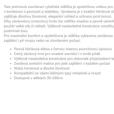
Tato prémiová zavrtávací rybářská vidlička je spolehlivou volbou pro
v kombinaci s pevností a stabilitou. Vyrobena je z kvalitní hliníkové
zajišťuje dlouhou životnost, elegantní vzhled a ochranu proti korozi.
Díky závitovému (vrtacímu) hrotu lze vidličku snadno a pevně ukotvi
použití velké síly či nářadí. Výškově nastavitelná konstrukce umožňu
podmínek lovu.
Pro maximální komfort a spolehlivost je vidlička vybavena zesílenou
zajištění i při mrazu nebo ve zhoršeném počasí.
Pevná hliníková slitina s černou matnou povrchovou úpravou
Ostrý závitový hrot pro snadné zavrtání i v tvrdé půdě
Výškově nastavitelná konstrukce pro dokonalé přizpůsobení t
Zesílená aretační matice pro jisté zajištění v každém počasí
Nízká hmotnost a dlouhá životnost
Kompatibilní se všemi běžnými typy rohatinek a hrazd
Dostupné v délkách 30-180cm