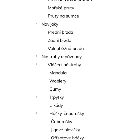
KAPROVÁ SMĚS RICHARDA
l
KONOPÁSKA RIKOMIX KAPR ČERVENÝ
Mořské pruty
2,5KG
Pruty na sumce
219 Kč
Navijáky
Přední brzda
Zadní brzda
Volnoběžná brzda
Nástrahy a návnady
Vláčecí nástrahy
Mandula
Woblery
Gumy
Třpytky
Cikády
Háčky, čeburašky
Čeburašky
Jigové hlavičky
Offsetové háčky