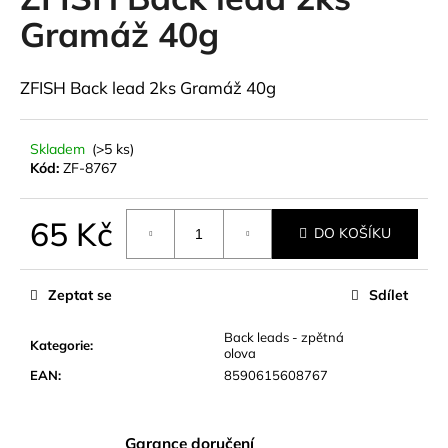
je
a
0,0
Gramáž 40g
z
j
5
í
hvězdiček.
ZFISH Back lead 2ks Gramáž 40g
t
?
Skladem
(>5 ks)
Kód:
ZF-8767
65 Kč
HLEDAT
DO KOŠÍKU
Měrná
cena:
Zeptat se
Sdílet
D
Back leads - zpětná
o
Kategorie
:
olova
p
EAN
:
8590615608767
o
r
u
Garance doručení