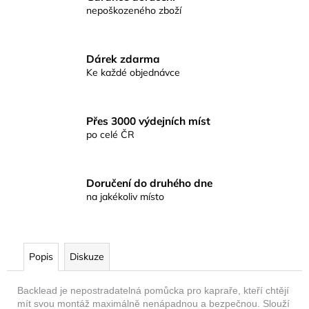
č
nepoškozeného zboží
u
j
e
Dárek zdarma
m
Ke každé objednávce
e
KAMATSU
Přes 3000 výdejních míst
CHEBURASHKA
po celé ČR
ROUND
FORGED
WR
BLN
Doručení do druhého dne
Č.1
na jakékoliv místo
54
Kč
Popis
Diskuze
Backlead je nepostradatelná pomůcka pro kapraře, kteří chtějí
mít svou montáž maximálně nenápadnou a bezpečnou. Slouží