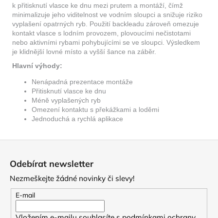
k přitisknutí vlasce ke dnu mezi prutem a montáží, čímž
minimalizuje jeho viditelnost ve vodním sloupci a snižuje riziko
vyplašení opatrných ryb. Použití backleadu zároveň omezuje
kontakt vlasce s lodním provozem, plovoucími nečistotami
nebo aktivními rybami pohybujícími se ve sloupci. Výsledkem
je klidnější lovné místo a vyšší šance na záběr.
Hlavní výhody:
Nenápadná prezentace montáže
Přitisknutí vlasce ke dnu
Méně vyplašených ryb
Omezení kontaktu s překážkami a loděmi
Jednoduchá a rychlá aplikace
Z
á
Odebírat newsletter
p
Nezmeškejte žádné novinky či slevy!
a
t
E-mail
í
Vložením e-mailu souhlasíte s
podmínkami ochrany