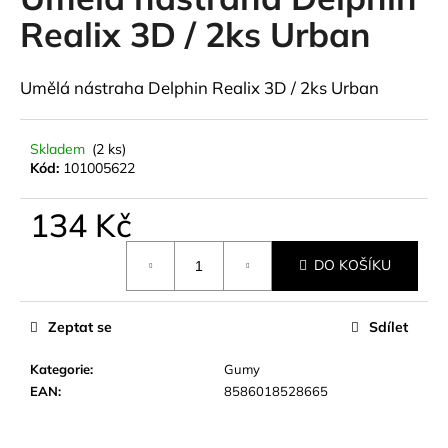
je
a
0,0
Realix 3D / 2ks Urban
z
j
5
í
hvězdiček.
Umělá nástraha Delphin Realix 3D / 2ks Urban
t
?
Skladem
(2 ks)
Kód:
101005622
134 Kč
HLEDAT
Měrná
DO KOŠÍKU
cena:
D
Zeptat se
Sdílet
o
p
Kategorie
:
Gumy
o
EAN
:
8586018528665
r
u