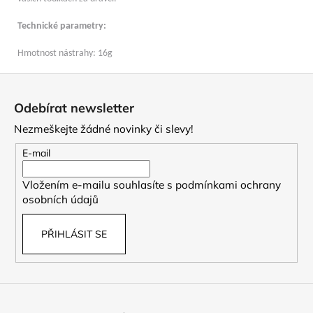
Technické parametry:
Hmotnost nástrahy: 16g
Z
á
Odebírat newsletter
p
Nezmeškejte žádné novinky či slevy!
a
t
E-mail
í
Vložením e-mailu souhlasíte s
podmínkami ochrany
osobních údajů
PŘIHLÁSIT SE