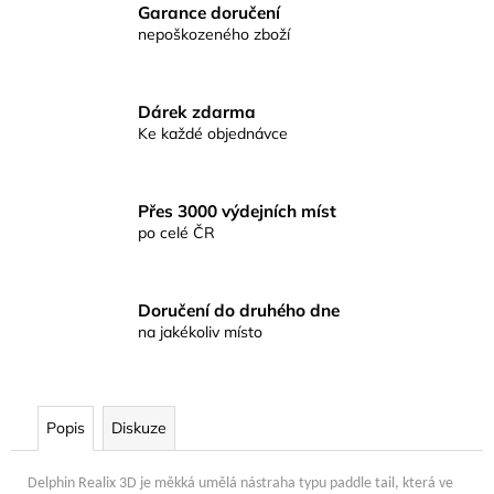
č
Garance doručení
u
nepoškozeného zboží
j
e
m
Dárek zdarma
e
Ke každé objednávce
CEJNOVÁ
SMĚS
Přes 3000 výdejních míst
RICHARDA
po celé ČR
KONOPÁSKA
RIKOMIX
CEJN
SPECIÁL
Doručení do druhého dne
ČERNÝ
na jakékoliv místo
2,5KG
219
Kč
Popis
Diskuze
Delphin Realix 3D je měkká umělá nástraha typu paddle tail, která ve