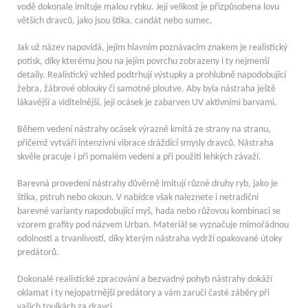
vodě dokonale imituje malou rybku. Její velikost je přizpůsobena lovu
větších dravců, jako jsou štika, candát nebo sumec.
Jak už název napovídá, jejím hlavním poznávacím znakem je realistický
potisk, díky kterému jsou na jejím povrchu zobrazeny i ty nejmenší
detaily. Realistický vzhled podtrhují výstupky a prohlubně napodobující
žebra, žábrové oblouky či samotné ploutve. Aby byla nástraha ještě
lákavější a viditelnější, její ocásek je zabarven UV aktivními barvami.
Během vedení nástrahy ocásek výrazně kmitá ze strany na stranu,
přičemž vytváří intenzivní vibrace dráždící smysly dravců. Nástraha
skvěle pracuje i při pomalém vedení a při použití lehkých závaží.
Barevná provedení nástrahy důvěrně imitují různé druhy ryb, jako je
štika, pstruh nebo okoun. V nabídce však naleznete i netradiční
barevné varianty napodobující myš, hada nebo růžovou kombinaci se
vzorem grafity pod názvem Urban. Materiál se vyznačuje mimořádnou
odolností a trvanlivostí, díky kterým nástraha vydrží opakované útoky
predátorů.
Dokonalé realistické zpracování a bezvadný pohyb nástrahy dokáží
oklamat i ty nejopatrnější predátory a vám zaručí časté záběry při
vašich toulkách za dravci.