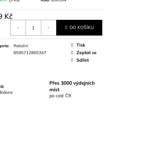
S RICHARDKA
KOMIX KAPR ČERNÝ
9 Kč
á
DO KOŠÍKU
Tisk
orie
:
Rotační
Zeptat se
8595712805347
Sdílet
Přes 3000 výdejních
ma
míst
dnávce
po celé ČR