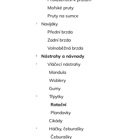
KAPROVÁ SMĚS RICHARDA
l
KONOPÁSKA RIKOMIX KAPR ČERVENÝ
Mořské pruty
2,5KG
Pruty na sumce
219 Kč
Navijáky
Přední brzda
Zadní brzda
Volnoběžná brzda
Nástrahy a návnady
Vláčecí nástrahy
Mandula
Woblery
Gumy
Třpytky
Rotační
Plandavky
Cikády
Háčky, čeburašky
Čeburašky