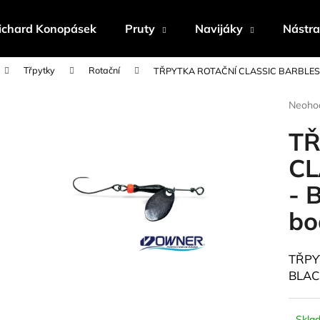
ichard Konopásek
Pruty
Navijáky
Nástr
Třpytky
Rotační
TŘPYTKA ROTAČNÍ CLASSIC BARBLESS 
Co potřebujete najít?
Průmě
Neoho
hodnoc
produk
TŘ
HLEDAT
je
0,0
CL
z
- 
5
Doporučujeme
hvězdi
bo
TŘPY
BLACK
Skla