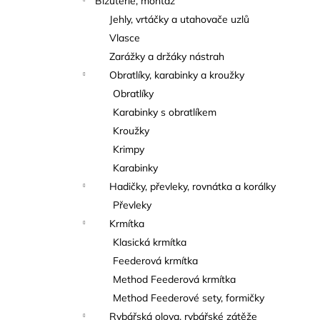
Bižuterie, montáž
Jehly, vrtáčky a utahovače uzlů
Vlasce
Zarážky a držáky nástrah
Obratlíky, karabinky a kroužky
Obratlíky
Karabinky s obratlíkem
Kroužky
Krimpy
Karabinky
Hadičky, převleky, rovnátka a korálky
Převleky
Krmítka
Klasická krmítka
Feederová krmítka
Method Feederová krmítka
Method Feederové sety, formičky
Rybářská olova, rybářské zátěže