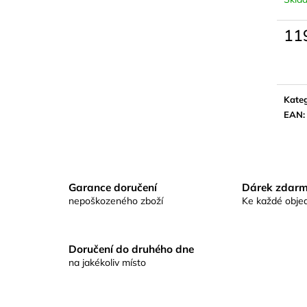
KAPROVÁ SMĚS RICHARDA
KAPROVÁ SMĚ
KONOPÁSKA RIKOMIX KAPR SPECIÁL
KONOPÁSKA RI
ŽLUTÉ
2,5KG
11
219 Kč
219 Kč
Měrn
cena:
Kateg
EAN
:
Garance doručení
Dárek zdar
nepoškozeného zboží
Ke každé obje
Doručení do druhého dne
na jakékoliv místo