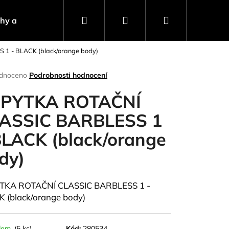
Hledat
Přihlášení
Nákupní
ahy a návnady
Stojany a signalizátory
Progra
1 - BLACK (black/orange body)
košík
rné
dnoceno
Podrobnosti hodnocení
ení
tu
PYTKA ROTAČNÍ
ASSIC BARBLESS 1
BLACK (black/orange
ček.
dy)
TKA ROTAČNÍ CLASSIC BARBLESS 1 -
 (black/orange body)
Následující
dem
(5 ks)
Kód:
280534