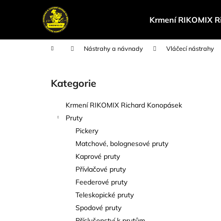
K
Přejít
na
o
Krmení RIKOMIX R
obsah
Zpět
Zpět
š
do
do
í
Domů
Nástrahy a návnady
Vláčecí nástrahy
k
obchodu
obchodu
P
o
Kategorie
Přeskočit
s
kategorie
t
Krmení RIKOMIX Richard Konopásek
r
Pruty
a
Pickery
n
Matchové, bolognesové pruty
n
Kaprové pruty
í
Přívlačové pruty
p
Feederové pruty
a
Teleskopické pruty
n
Spodové pruty
e
Příslušenství k prutům