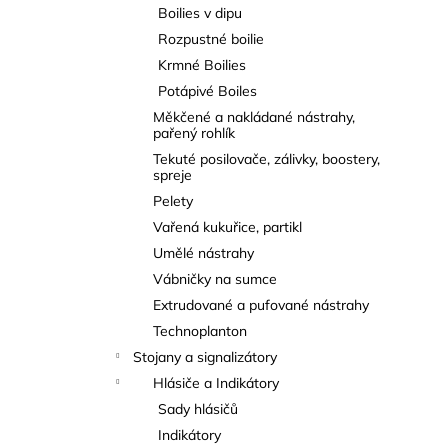
Boilies v dipu
Rozpustné boilie
Krmné Boilies
Potápivé Boiles
Měkčené a nakládané nástrahy,
pařený rohlík
Tekuté posilovače, zálivky, boostery,
spreje
Pelety
Vařená kukuřice, partikl
Umělé nástrahy
Vábničky na sumce
Extrudované a pufované nástrahy
Technoplanton
Stojany a signalizátory
Hlásiče a Indikátory
Sady hlásičů
Indikátory