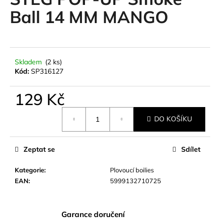
je
a
0,0
Ball 14 MM MANGO
z
j
5
í
hvězdiček.
t
?
Skladem
(2 ks)
Kód:
SP316127
129 Kč
Měrná
HLEDAT
DO KOŠÍKU
cena:
Zeptat se
Sdílet
D
o
Kategorie
:
Plovoucí boilies
p
EAN
:
5999132710725
o
r
u
Garance doručení