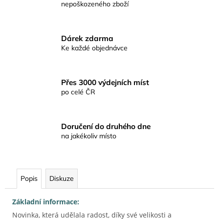
č
nepoškozeného zboží
u
j
e
Dárek zdarma
m
Ke každé objednávce
e
Přes 3000 výdejních míst
KAPROVÁ
po celé ČR
SMĚS
RICHARDA
KONOPÁSKA
RIKOMIX
KAPR
Doručení do druhého dne
SPECIÁL
na jakékoliv místo
ŽLUTÉ
219
Kč
Popis
Diskuze
Základní informace:
Novinka, která udělala radost, díky své velikosti a