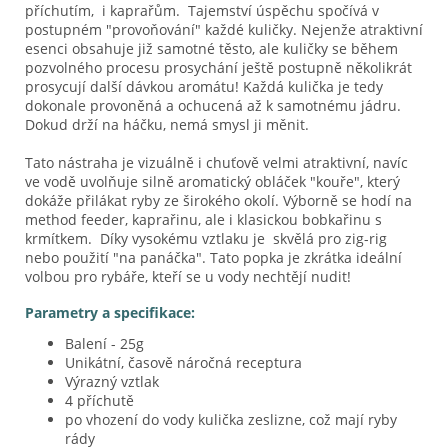
příchutím, i kaprařům. Tajemství úspěchu spočívá v
postupném "provoňování" každé kuličky. Nejenže atraktivní
esenci obsahuje již samotné těsto, ale kuličky se během
pozvolného procesu prosychání ještě postupně několikrát
prosycují další dávkou aromátu! Každá kulička je tedy
dokonale provoněná a ochucená až k samotnému jádru.
Dokud drží na háčku, nemá smysl ji měnit.
Tato nástraha je vizuálně i chuťově velmi atraktivní, navíc
ve vodě uvolňuje silně aromatický obláček "kouře", který
dokáže přilákat ryby ze širokého okolí. Výborně se hodí na
method feeder, kaprařinu, ale i klasickou bobkařinu s
krmítkem. Díky vysokému vztlaku je skvělá pro zig-rig
nebo použití "na panáčka". Tato popka je zkrátka ideální
volbou pro rybáře, kteří se u vody nechtějí nudit!
Parametry a specifikace:
Balení - 25g
Unikátní, časově náročná receptura
Výrazný vztlak
4 příchutě
po vhození do vody kulička zeslizne, což mají ryby
rády