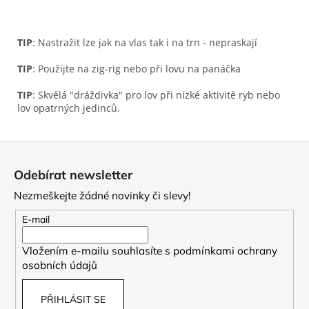
TIP
: Nastražit lze jak na vlas tak i na trn - nepraskají
TIP
: Použijte na zig-rig nebo při lovu na panáčka
TIP
: Skvělá "dráždivka" pro lov při nízké aktivitě ryb nebo
lov opatrných jedinců.
Z
á
Odebírat newsletter
p
Nezmeškejte žádné novinky či slevy!
a
t
E-mail
í
Vložením e-mailu souhlasíte s
podmínkami ochrany
osobních údajů
PŘIHLÁSIT SE