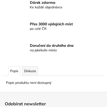
č
Dárek zdarma
u
Ke každé objednávce
j
e
m
Přes 3000 výdejních míst
e
po celé ČR
KAPROVÁ
SMĚS
Doručení do druhého dne
RICHARDA
na jakékoliv místo
KONOPÁSKA
RIKOMIX
KAPR
ČERVENÝ
2,5KG
Popis
Diskuze
219
Kč
Popis produktu není dostupný
Z
á
Odebírat newsletter