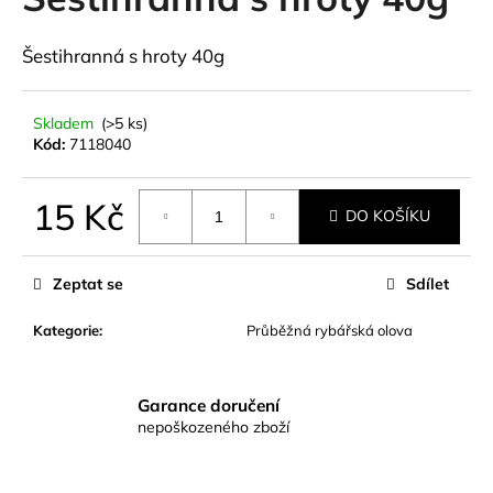
je
a
0,0
z
j
Šestihranná s hroty 40g
5
í
hvězdiček.
t
Skladem
(>5 ks)
?
Kód:
7118040
15 Kč
DO KOŠÍKU
Měrná
HLEDAT
cena:
Zeptat se
Sdílet
Kategorie
:
Průběžná rybářská olova
D
o
p
Garance doručení
o
nepoškozeného zboží
r
u