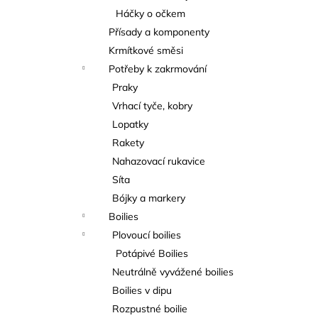
Háčky o očkem
Přísady a komponenty
Krmítkové směsi
Potřeby k zakrmování
Praky
Vrhací tyče, kobry
Lopatky
Rakety
Nahazovací rukavice
Síta
Bójky a markery
Boilies
Plovoucí boilies
Potápivé Boilies
Neutrálně vyvážené boilies
Boilies v dipu
Rozpustné boilie