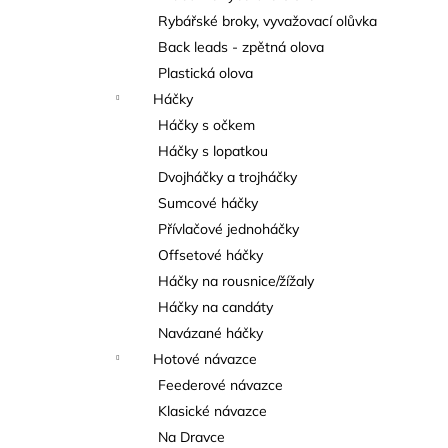
Rybářské broky, vyvažovací olůvka
Back leads - zpětná olova
Plastická olova
Háčky
Háčky s očkem
Háčky s lopatkou
Dvojháčky a trojháčky
Sumcové háčky
Přívlačové jednoháčky
Offsetové háčky
Háčky na rousnice/žížaly
Háčky na candáty
Navázané háčky
Hotové návazce
Feederové návazce
Klasické návazce
Na Dravce