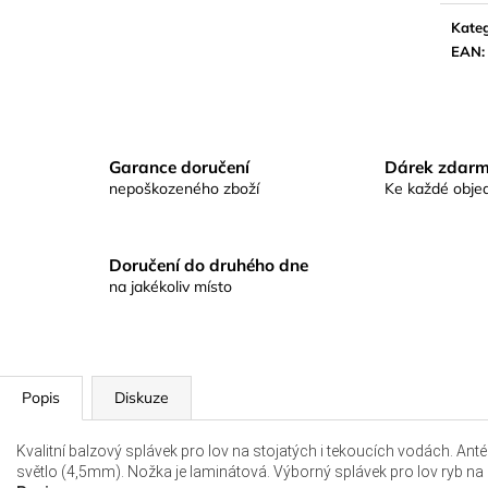
KAPROVÁ SMĚS RICHARDA
KAPROVÁ SMĚ
cena:
KONOPÁSKA RIKOMIX KAPR SPECIÁL
KONOPÁSKA RI
Kateg
ŽLUTÉ
2,5KG
EAN
:
219 Kč
219 Kč
Garance doručení
Dárek zdar
nepoškozeného zboží
Ke každé obje
Doručení do druhého dne
na jakékoliv místo
Popis
Diskuze
Kvalitní balzový splávek pro lov na stojatých i tekoucích vodách. A
světlo (4,5mm). Nožka je laminátová. Výborný splávek pro lov ryb na ží