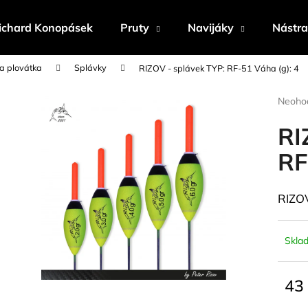
ichard Konopásek
Pruty
Navijáky
Nástr
 a plovátka
Splávky
RIZOV - splávek TYP: RF-51 Váha (g): 4
Co potřebujete najít?
Průmě
Neoho
hodnoc
produk
RI
HLEDAT
je
0,0
RF
z
5
Doporučujeme
hvězdi
RIZOV
Skla
43
Měrn