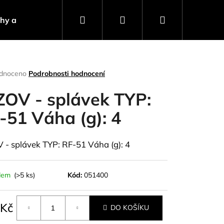
Hledat
Přihlášení
Nákupní
ahy a návnady
Stojany a signalizátory
Progra
košík
rné
dnoceno
Podrobnosti hodnocení
ení
tu
ZOV - splávek TYP:
-51 Váha (g): 4
ček.
 - splávek TYP: RF-51 Váha (g): 4
dem
(>5 ks)
Kód:
051400
Následující
 Kč
DO KOŠÍKU
á