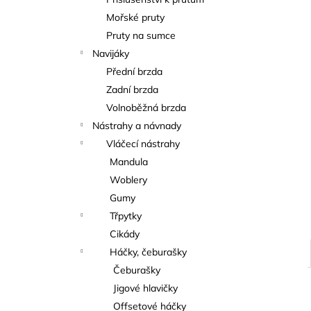
KAPROVÁ SMĚS RICHARDA
l
KONOPÁSKA RIKOMIX KAPR ČERVENÝ
Mořské pruty
2,5KG
Pruty na sumce
219 Kč
Navijáky
Přední brzda
Zadní brzda
Volnoběžná brzda
Nástrahy a návnady
Vláčecí nástrahy
Mandula
Woblery
Gumy
Třpytky
Cikády
Háčky, čeburašky
Čeburašky
Jigové hlavičky
Offsetové háčky