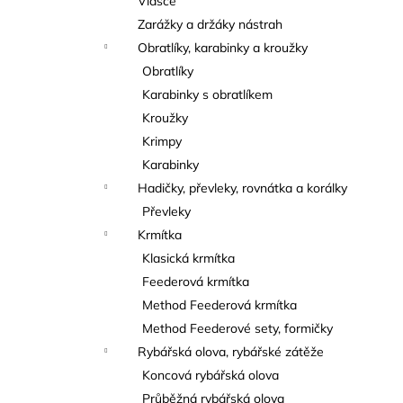
Vlasce
Zarážky a držáky nástrah
Obratlíky, karabinky a kroužky
Obratlíky
Karabinky s obratlíkem
Kroužky
Krimpy
Karabinky
Hadičky, převleky, rovnátka a korálky
Převleky
Krmítka
Klasická krmítka
Feederová krmítka
Method Feederová krmítka
Method Feederové sety, formičky
Rybářská olova, rybářské zátěže
Koncová rybářská olova
Průběžná rybářská olova