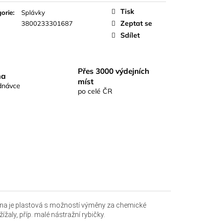
S RICHARDKA
KOMIX KAPR ČERNÝ
Tisk
orie
:
Splávky
Zeptat se
3800233301687
Sdílet
Přes 3000 výdejních
ma
míst
dnávce
po celé ČR
nténa je plastová s možností výměny za chemické
žaly, příp. malé nástražní rybičky.