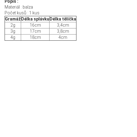
Popis :
Materiál : balza
Počet kusů : 1 kus
Gramáž
Délka splávku
Délka tělíčka
2g
16cm
3,4cm
3g
17cm
3,8cm
4g
18cm
4cm