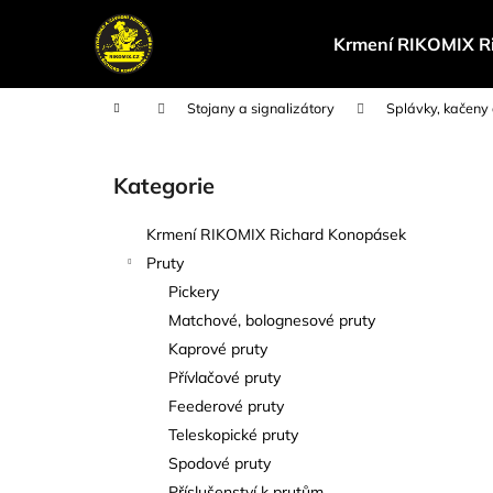
K
Přejít
na
o
Krmení RIKOMIX R
obsah
Zpět
Zpět
š
do
do
í
Domů
Stojany a signalizátory
Splávky, kačeny
k
obchodu
obchodu
P
o
Kategorie
Přeskočit
s
kategorie
t
Krmení RIKOMIX Richard Konopásek
r
Pruty
a
Pickery
n
Matchové, bolognesové pruty
n
Kaprové pruty
í
Přívlačové pruty
p
Feederové pruty
a
Teleskopické pruty
n
Spodové pruty
e
Příslušenství k prutům