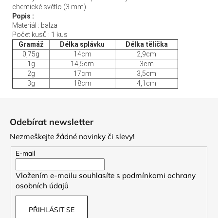
chemické světlo (3 mm).
Popis :
Materiál : balza
Počet kusů : 1 kus
Gramáž
Délka splávku
Délka tělíčka
0,75g
14cm
2,9cm
1g
14,5cm
3cm
2g
17cm
3,5cm
3g
18cm
4,1cm
Z
á
Odebírat newsletter
p
Nezmeškejte žádné novinky či slevy!
a
t
E-mail
í
Vložením e-mailu souhlasíte s
podmínkami ochrany
osobních údajů
PŘIHLÁSIT SE