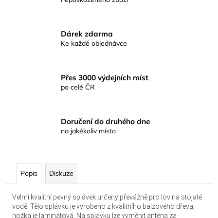
č
u
j
e
Dárek zdarma
m
Ke každé objednávce
e
Přes 3000 výdejních míst
CEJNOVÁ
po celé ČR
SMĚS
RICHARDA
KONOPÁSKA
RIKOMIX
Doručení do druhého dne
CEJN
na jakékoliv místo
SPECIÁL
ČERNÝ
2,5KG
219
Kč
Popis
Diskuze
Velmi kvalitní pevný splávek určený převážně pro lov na stojaté
vodě. Tělo splávku je vyrobeno z kvalitního balzového dřeva,
nožka je laminátová. Na splávku lze vyměnit anténa za