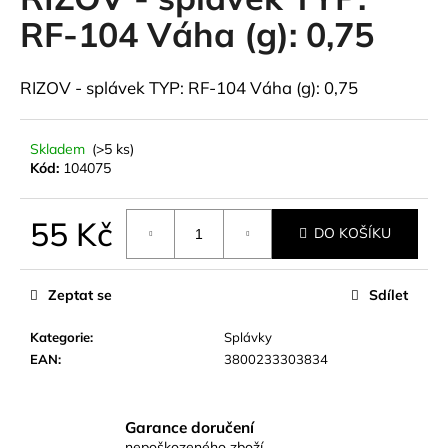
je
a
0,0
RF-104 Váha (g): 0,75
z
j
5
í
hvězdiček.
RIZOV - splávek TYP: RF-104 Váha (g): 0,75
t
?
Skladem
(>5 ks)
Kód:
104075
55 Kč
HLEDAT
DO KOŠÍKU
Měrná
cena:
Zeptat se
Sdílet
D
Kategorie
:
Splávky
o
EAN
:
3800233303834
p
o
r
u
Garance doručení
nepoškozeného zboží