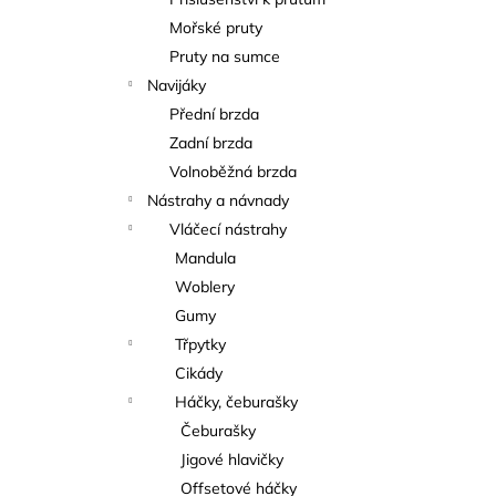
KAPROVÁ SMĚS RICHARDA
l
KONOPÁSKA RIKOMIX KAPR ČERVENÝ
Mořské pruty
2,5KG
Pruty na sumce
219 Kč
Navijáky
Přední brzda
Zadní brzda
Volnoběžná brzda
Nástrahy a návnady
Vláčecí nástrahy
Mandula
Woblery
Gumy
Třpytky
Cikády
Háčky, čeburašky
Čeburašky
Jigové hlavičky
Offsetové háčky