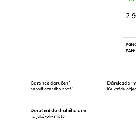
KAPROVÁ SMĚS RICHARDA
KAPROVÁ SMĚ
KONOPÁSKA RIKOMIX KAPR SPECIÁL
KONOPÁSKA RI
ŽLUTÉ
2,5KG
2 
219 Kč
219 Kč
Měrn
cena:
Kateg
EAN
:
Garance doručení
Dárek zdar
nepoškozeného zboží
Ke každé obje
Doručení do druhého dne
na jakékoliv místo