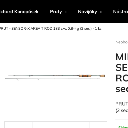
ichard Konopásek
Pruty
Navijáky
Nástr
UT - SENSOR-X AREA T ROD 183 c.w. 0.8-4g (2 sec.) - 1 ks
Co potřebujete najít?
Průmě
Neoho
hodnoc
produk
MI
HLEDAT
je
0,0
SE
z
RO
5
Doporučujeme
hvězdi
sec
PRUT
(2 sec
Skla