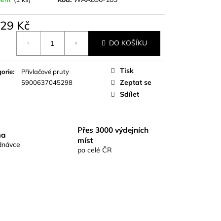
S RICHARDKA
KOMIX KAPR ČERNÝ
929 Kč
á
DO KOŠÍKU
Tisk
orie
:
Přívlačové pruty
Zeptat se
5900637045298
Sdílet
Přes 3000 výdejních
ma
míst
dnávce
po celé ČR