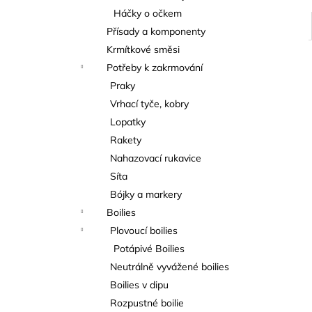
Háčky o očkem
Přísady a komponenty
Krmítkové směsi
Potřeby k zakrmování
Praky
Vrhací tyče, kobry
Lopatky
Rakety
Nahazovací rukavice
Síta
Bójky a markery
Boilies
Plovoucí boilies
Potápivé Boilies
Neutrálně vyvážené boilies
Boilies v dipu
Rozpustné boilie