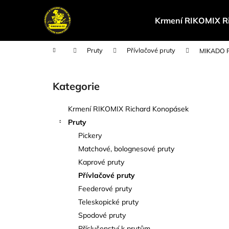
K
Přejít
na
o
Krmení RIKOMIX R
obsah
Zpět
Zpět
š
do
do
í
Domů
Pruty
Přívlačové pruty
MIKADO PR
k
obchodu
obchodu
P
o
Kategorie
Přeskočit
s
kategorie
t
Krmení RIKOMIX Richard Konopásek
r
Pruty
a
Pickery
n
Matchové, bolognesové pruty
n
Kaprové pruty
í
Přívlačové pruty
p
Feederové pruty
a
Teleskopické pruty
n
Spodové pruty
e
Příslušenství k prutům