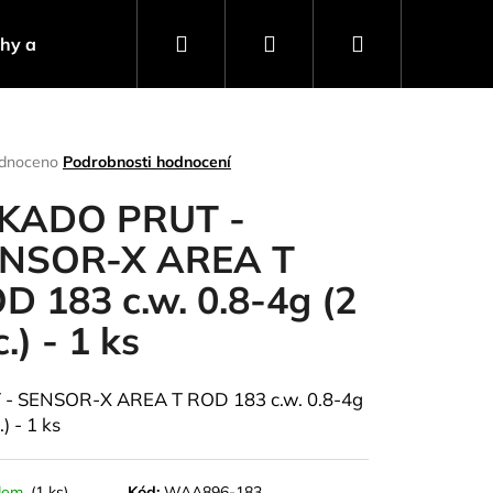
Hledat
Přihlášení
Nákupní
ahy a návnady
Stojany a signalizátory
Progra
košík
rné
dnoceno
Podrobnosti hodnocení
ení
tu
KADO PRUT -
NSOR-X AREA T
D 183 c.w. 0.8-4g (2
ček.
.) - 1 ks
 - SENSOR-X AREA T ROD 183 c.w. 0.8-4g
.) - 1 ks
Následující
dem
(1 ks)
Kód:
WAA896-183