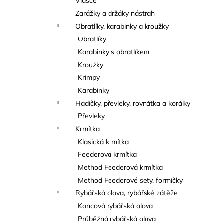
Vlasce
Zarážky a držáky nástrah
Obratlíky, karabinky a kroužky
Obratlíky
Karabinky s obratlíkem
Kroužky
Krimpy
Karabinky
Hadičky, převleky, rovnátka a korálky
Převleky
Krmítka
Klasická krmítka
Feederová krmítka
Method Feederová krmítka
Method Feederové sety, formičky
Rybářská olova, rybářské zátěže
Koncová rybářská olova
Průběžná rybářská olova