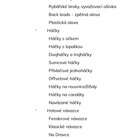
Rybářské broky, vyvažovací olůvka
Back leads - zpětná olova
Plastická olova
Háčky
Háčky s očkem
Háčky s lopatkou
Dvojháčky a trojháčky
Sumcové háčky
Přívlačové jednoháčky
Offsetové háčky
Háčky na rousnice/žížaly
Háčky na candáty
Navázané háčky
Hotové návazce
Feederové návazce
Klasické návazce
Na Dravce