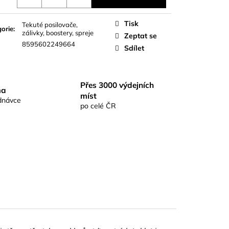
S RICHARDKA
KOMIX KAPR ČERNÝ
Tisk
Tekuté posilovače,
orie
:
zálivky, boostery, spreje
Zeptat se
8595602249664
Sdílet
Přes 3000 výdejních
ma
míst
dnávce
po celé ČR