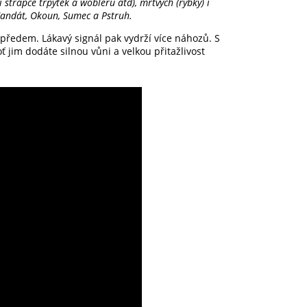
střapce třpytek a woblerů atd), mrtvých (rybky) i
, Candát, Okoun, Sumec a Pstruh.
předem. Lákavý signál pak vydrží více náhozů. S
 jim dodáte silnou vůni a velkou přitažlivost