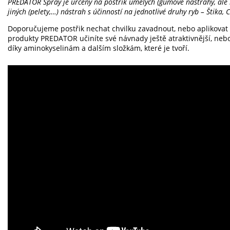
PREDATOR Spray je určený na postřik umělých (gumové nástrahy, ale i 
jiných (pelety,…) nástrah s účinností na jednotlivé druhy ryb – Štika
Doporučujeme postřik nechat chvilku zavadnout, nebo aplikovat 
produkty PREDATOR učiníte své návnady ještě atraktivnější, neboť
díky aminokyselinám a dalším složkám, které je tvoří.