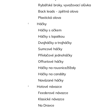
Rybářské broky, vyvažovací olůvka
Back leads - zpětná olova
Plastická olova
Háčky
Háčky s očkem
Háčky s lopatkou
Dvojháčky a trojháčky
Sumcové háčky
Přívlačové jednoháčky
Offsetové háčky
Háčky na rousnice/žížaly
Háčky na candáty
Navázané háčky
Hotové návazce
Feederové návazce
Klasické návazce
Na Dravce