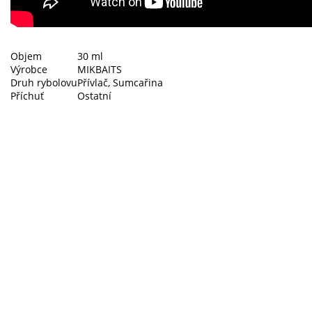
Objem
30 ml
Výrobce
MIKBAITS
Druh rybolovu
Přívlač, Sumcařina
Příchuť
Ostatní