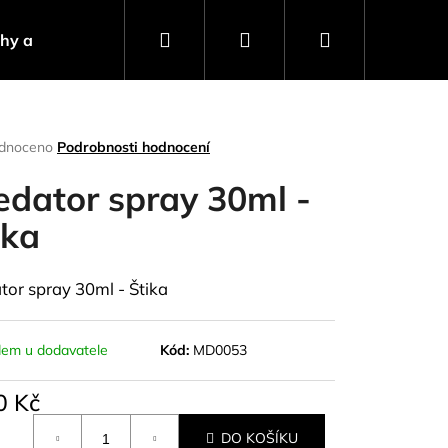
Hledat
Přihlášení
Nákupní
ahy a návnady
Stojany a signalizátory
Progra
košík
rné
dnoceno
Podrobnosti hodnocení
ení
tu
edator spray 30ml -
ika
ček.
tor spray 30ml - Štika
dem u dodavatele
Kód:
MD0053
0 Kč
Následující
á
DO KOŠÍKU