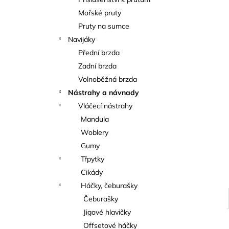
KAPROVÁ SMĚS RICHARDA
l
KONOPÁSKA RIKOMIX KAPR ČERVENÝ
Mořské pruty
2,5KG
Pruty na sumce
219 Kč
Navijáky
Přední brzda
Zadní brzda
Volnoběžná brzda
Nástrahy a návnady
Vláčecí nástrahy
Mandula
Woblery
Gumy
Třpytky
Cikády
Háčky, čeburašky
Čeburašky
Jigové hlavičky
Offsetové háčky