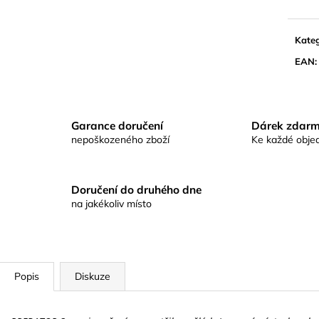
KAPROVÁ SMĚS RICHARDA
KAPROVÁ SMĚ
KONOPÁSKA RIKOMIX KAPR SPECIÁL
KONOPÁSKA RI
ŽLUTÉ
2,5KG
Kateg
219 Kč
219 Kč
EAN
:
Garance doručení
Dárek zdar
nepoškozeného zboží
Ke každé obje
Doručení do druhého dne
na jakékoliv místo
Popis
Diskuze