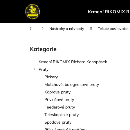
K
Přejít
na
o
Krmení RIKOMIX R
obsah
Zpět
Zpět
š
do
do
í
Domů
Nástrahy a návnady
Tekuté posilovače, 
k
obchodu
obchodu
P
o
Kategorie
Přeskočit
s
kategorie
t
Krmení RIKOMIX Richard Konopásek
r
Pruty
a
Pickery
n
Matchové, bolognesové pruty
n
Kaprové pruty
í
Přívlačové pruty
p
Feederové pruty
a
Teleskopické pruty
n
Spodové pruty
e
Příslušenství k prutům