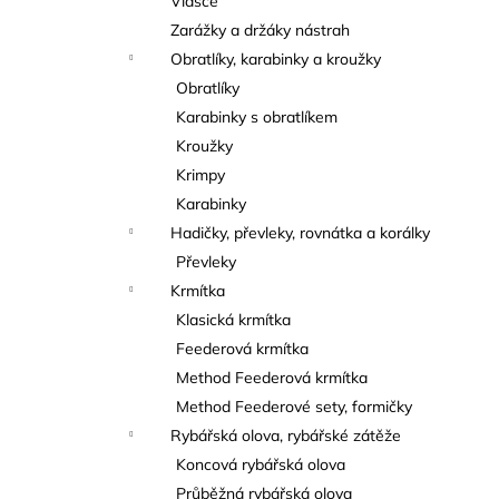
Vlasce
Zarážky a držáky nástrah
Obratlíky, karabinky a kroužky
Obratlíky
Karabinky s obratlíkem
Kroužky
Krimpy
Karabinky
Hadičky, převleky, rovnátka a korálky
Převleky
Krmítka
Klasická krmítka
Feederová krmítka
Method Feederová krmítka
Method Feederové sety, formičky
Rybářská olova, rybářské zátěže
Koncová rybářská olova
Průběžná rybářská olova