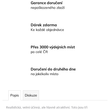
č
Garance doručení
u
nepoškozeného zboží
j
e
m
Dárek zdarma
e
Ke každé objednávce
MUSTAD
HOODLUM
Přes 3000 výdejních míst
LIVE
po celé ČR
BAIT
HÁČEK
4/0
5KS
Doručení do druhého dne
129
na jakékoliv místo
Kč
Popis
Diskuze
Realistická, velmi účinná, ale hlavně atraktivní. Toto jsou tři