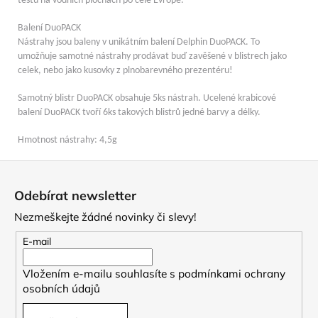
testů na vodních plochách po celé Evropě.
Balení DuoPACK
Nástrahy jsou baleny v unikátním balení Delphin DuoPACK. To
umožňuje samotné nástrahy prodávat buď zavěšené v blistrech jako
celek, nebo jako kusovky z plnobarevného prezentéru!
Samotný blistr DuoPACK obsahuje 5ks nástrah. Ucelené krabicové
balení DuoPACK tvoří 6ks takových blistrů jedné barvy a délky.
Hmotnost nástrahy: 4,5g
Z
á
Odebírat newsletter
p
Nezmeškejte žádné novinky či slevy!
a
t
E-mail
í
Vložením e-mailu souhlasíte s
podmínkami ochrany
osobních údajů