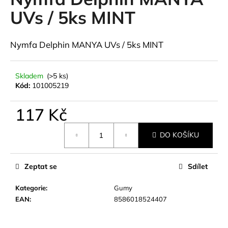
je
a
0,0
UVs / 5ks MINT
z
j
5
í
hvězdiček.
Nymfa Delphin MANYA UVs / 5ks MINT
t
?
Skladem
(>5 ks)
Kód:
101005219
117 Kč
HLEDAT
Měrná
DO KOŠÍKU
cena:
D
Zeptat se
Sdílet
o
p
Kategorie
:
Gumy
o
EAN
:
8586018524407
r
u