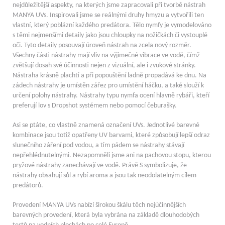
nejdůležitější aspekty, na kterých jsme zapracovali při tvorbě nástrah
MANYA UVs. Inspirovali jsme se reálnými druhy hmyzu a vytvořili ten
vlastní, který poblázní každého predátora. Tělo nymfy je vymodelováno
s těmi nejmenšími detaily jako jsou chloupky na nožičkách či vystouplé
oči. Tyto detaily posouvají úroveň nástrah na zcela nový rozměr.
Všechny části nástrahy mají vliv na výjimečné vibrace ve vodě, čímž
zvětšují dosah své účinnosti nejen z vizuální, ale i zvukové stránky.
Nástraha krásně plachtí a při popouštění ladně propadává ke dnu. Na
zádech nástrahy je umístěn zářez pro umístění háčku, a také slouží k
určení polohy nástrahy. Nástrahy typu nymfa ocení hlavně rybáři, kteří
preferují lov s Dropshot systémem nebo pomocí čeburašky.
Asi se ptáte, co vlastně znamená označení UVs. Jednotlivé barevné
kombinace jsou totiž opatřeny UV barvami, které způsobují lepší odraz
slunečního záření pod vodou, a tím pádem se nástrahy stávají
nepřehlédnutelnými. Nezapomněli jsme ani na pachovou stopu, kterou
pryžové nástrahy zanechávají ve vodě. Právě S symbolizuje, že
nástrahy obsahují sůl a rybí aroma a jsou tak neodolatelným cílem
predátorů.
Provedení MANYA UVs nabízí širokou škálu těch nejúčinnějších
barevných provedení, která byla vybrána na základě dlouhodobých