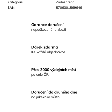
č
Kategorie
:
Zadní brzda
u
EAN
:
5706301569646
j
e
m
Garance doručení
e
nepoškozeného zboží
RYBÁŘSKÉ
Dárek zdarma
KRMENÍ
RICHARD
Ke každé objednávce
KONOPÁSEK
RIKOMIX
PLOTICE
ČERNÁ
Přes 3000 výdejních míst
2.5KG
po celé ČR
219
Kč
Doručení do druhého dne
na jakékoliv místo