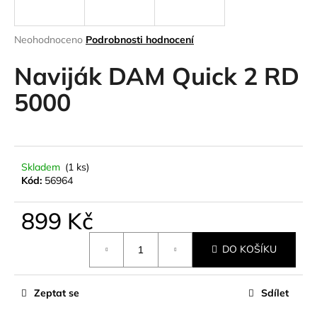
a
j
Průměrné
Neohodnoceno
Podrobnosti hodnocení
í
hodnocení
produktu
Naviják DAM Quick 2 RD
t
je
?
0,0
5000
z
5
hvězdiček.
HLEDAT
Skladem
(1 ks)
Kód:
56964
899 Kč
D
Měrná
o
DO KOŠÍKU
cena:
p
o
r
Zeptat se
Sdílet
u