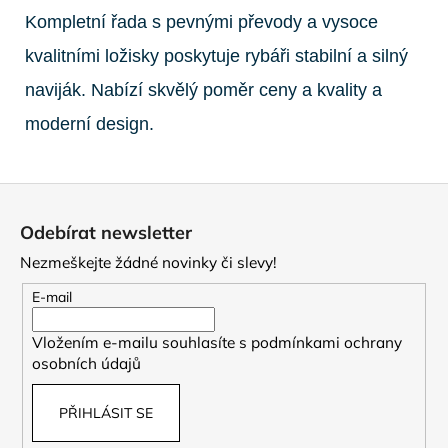
Kompletní řada s pevnými převody a vysoce
kvalitními ložisky poskytuje rybáři stabilní a silný
naviják. Nabízí skvělý poměr ceny a kvality a
moderní design.
Z
á
Odebírat newsletter
p
Nezmeškejte žádné novinky či slevy!
a
t
E-mail
í
Vložením e-mailu souhlasíte s
podmínkami ochrany
osobních údajů
PŘIHLÁSIT SE