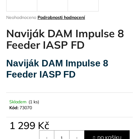
a
j
Průměrné
Neohodnoceno
Podrobnosti hodnocení
í
hodnocení
produktu
Naviják DAM Impulse 8
t
je
?
0,0
Feeder IASP FD
z
5
hvězdiček.
Naviják DAM Impulse 8
Feeder IASP FD
HLEDAT
D
Skladem
(1 ks)
o
Kód:
73070
p
o
1 299 Kč
r
u
Měrná
DO KOŠÍKU
cena: