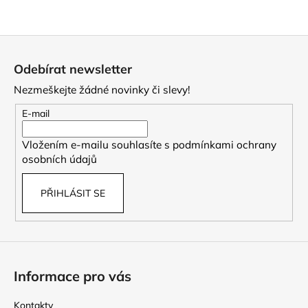
Z
á
Odebírat newsletter
p
Nezmeškejte žádné novinky či slevy!
a
t
E-mail
í
Vložením e-mailu souhlasíte s
podmínkami ochrany
osobních údajů
PŘIHLÁSIT SE
Informace pro vás
Kontakty