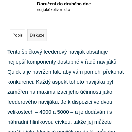
Doručení do druhého dne
na jakékoliv místo
Popis
Diskuze
Tento špičkový feederový naviják obsahuje
nejlepší komponenty dostupné v řadě navijáků
Quick a je navržen tak, aby vám pomohl překonat
konkurenci. Každý aspekt tohoto navijáku byl
zaměřen na maximalizaci jeho účinnosti jako
feederového navijáku. Je k dispozici ve dvou
velikostech – 4000 a 5000 – a je dodáván i s
náhradní hliníkovou cívkou, takže jej můžete
použít i jako klasický naviják na další způsoby