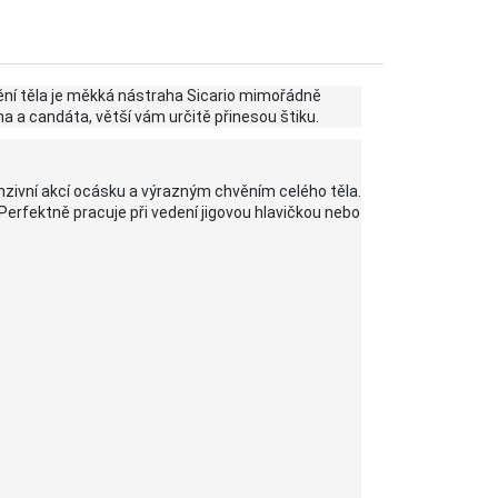
vění těla je měkká nástraha Sicario mimořádně
una a candáta, větší vám určitě přinesou štiku.
tenzivní akcí ocásku a výrazným chvěním celého těla.
k. Perfektně pracuje při vedení jigovou hlavičkou nebo