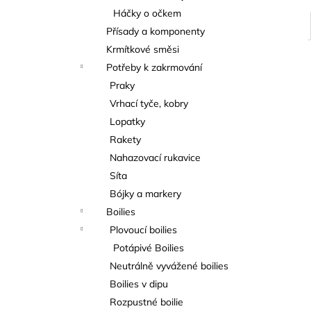
Háčky o očkem
Přísady a komponenty
Krmítkové směsi
Potřeby k zakrmování
Praky
Vrhací tyče, kobry
Lopatky
Rakety
Nahazovací rukavice
Síta
Bójky a markery
Boilies
Plovoucí boilies
Potápivé Boilies
Neutrálně vyvážené boilies
Boilies v dipu
Rozpustné boilie