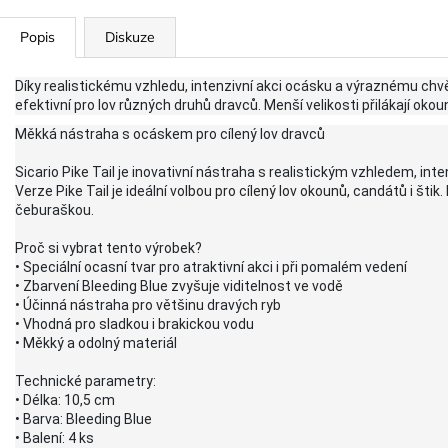
Popis
Diskuze
Díky realistickému vzhledu, intenzivní akci ocásku a výraznému ch
efektivní pro lov různých druhů dravců. Menší velikosti přilákají oko
Měkká nástraha s ocáskem pro cílený lov dravců
Sicario Pike Tail je inovativní nástraha s realistickým vzhledem, in
Verze Pike Tail je ideální volbou pro cílený lov okounů, candátů i šti
čeburaškou.
Proč si vybrat tento výrobek?
• Speciální ocasní tvar pro atraktivní akci i při pomalém vedení
• Zbarvení Bleeding Blue zvyšuje viditelnost ve vodě
• Účinná nástraha pro většinu dravých ryb
• Vhodná pro sladkou i brakickou vodu
• Měkký a odolný materiál
Technické parametry:
• Délka: 10,5 cm
• Barva: Bleeding Blue
• Balení: 4 ks