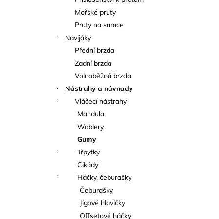
KAPROVÁ SMĚS RICHARDA
l
KONOPÁSKA RIKOMIX KAPR ČERVENÝ
Mořské pruty
2,5KG
Pruty na sumce
219 Kč
Navijáky
Přední brzda
Zadní brzda
Volnoběžná brzda
Nástrahy a návnady
Vláčecí nástrahy
Mandula
Woblery
Gumy
Třpytky
Cikády
Háčky, čeburašky
Čeburašky
Jigové hlavičky
Offsetové háčky