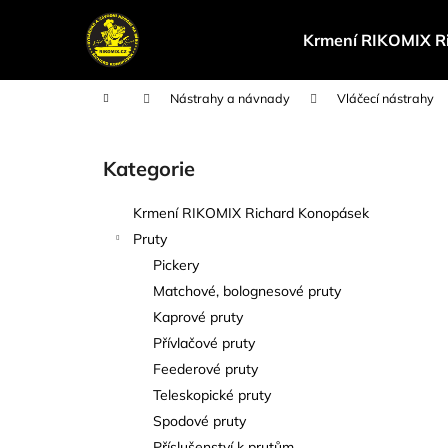
K
Přejít
na
o
Krmení RIKOMIX R
obsah
Zpět
Zpět
š
do
do
í
Domů
Nástrahy a návnady
Vláčecí nástrahy
k
obchodu
obchodu
P
o
Kategorie
Přeskočit
s
kategorie
t
Krmení RIKOMIX Richard Konopásek
r
Pruty
a
Pickery
n
Matchové, bolognesové pruty
n
Kaprové pruty
í
Přívlačové pruty
p
Feederové pruty
a
Teleskopické pruty
n
Spodové pruty
e
Příslušenství k prutům