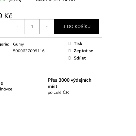
S RICHARDKA
KOMIX KAPR ČERNÝ
9 Kč
á
DO KOŠÍKU
Tisk
orie
:
Gumy
Zeptat se
5900637099116
Sdílet
Přes 3000 výdejních
ma
míst
dnávce
po celé ČR