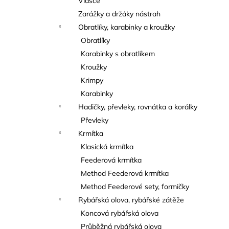
Vlasce
Zarážky a držáky nástrah
Obratlíky, karabinky a kroužky
Obratlíky
Karabinky s obratlíkem
Kroužky
Krimpy
Karabinky
Hadičky, převleky, rovnátka a korálky
Převleky
Krmítka
Klasická krmítka
Feederová krmítka
Method Feederová krmítka
Method Feederové sety, formičky
Rybářská olova, rybářské zátěže
Koncová rybářská olova
Průběžná rybářská olova