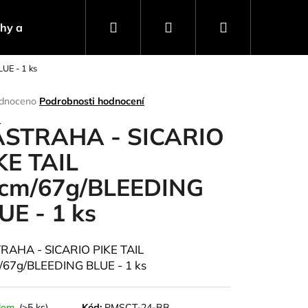
Hledat
Přihlášení
Nákupní
ahy a návnady
Stojany a signalizátory
Progra
UE - 1 ks
košík
rné
dnoceno
Podrobnosti hodnocení
ení
tu
STRAHA - SICARIO
KE TAIL
cm/67g/BLEEDING
ček.
UE - 1 ks
RAHA - SICARIO PIKE TAIL
/67g/BLEEDING BLUE - 1 ks
Následující
dem
(>5 ks)
Kód:
PMSCT-24-BB