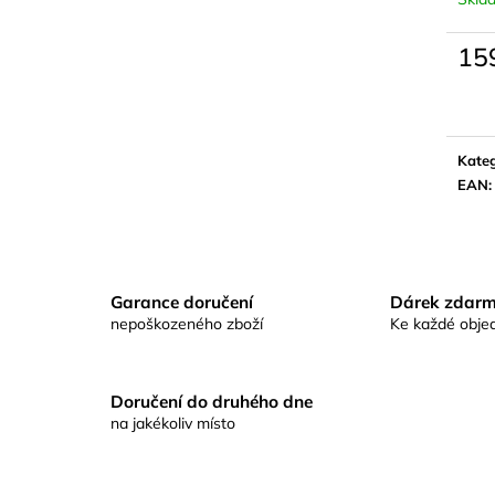
KAPROVÁ SMĚS RICHARDA
KAPROVÁ SMĚ
KONOPÁSKA RIKOMIX KAPR SPECIÁL
KONOPÁSKA RI
ŽLUTÉ
2,5KG
15
219 Kč
219 Kč
Měrn
cena:
Kateg
EAN
:
Garance doručení
Dárek zdar
nepoškozeného zboží
Ke každé obje
Doručení do druhého dne
na jakékoliv místo