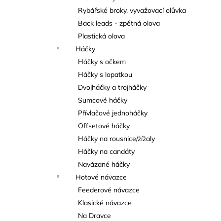
Rybářské broky, vyvažovací olůvka
Back leads - zpětná olova
Plastická olova
Háčky
Háčky s očkem
Háčky s lopatkou
Dvojháčky a trojháčky
Sumcové háčky
Přívlačové jednoháčky
Offsetové háčky
Háčky na rousnice/žížaly
Háčky na candáty
Navázané háčky
Hotové návazce
Feederové návazce
Klasické návazce
Na Dravce