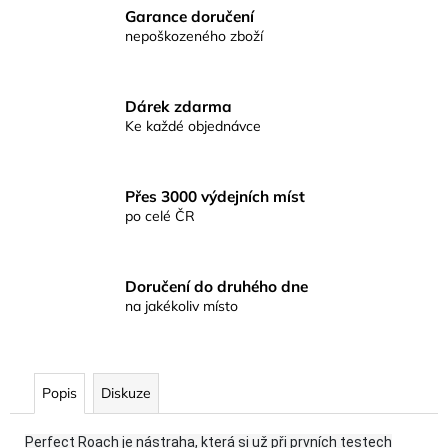
č
Garance doručení
u
nepoškozeného zboží
j
e
m
Dárek zdarma
e
Ke každé objednávce
KAPROVÁ
SMĚS
Přes 3000 výdejních míst
RICHARDA
po celé ČR
KONOPÁSKA
RIKOMIX
KAPR
SPECIÁL
Doručení do druhého dne
ŽLUTÉ
na jakékoliv místo
219
Kč
Popis
Diskuze
Perfect Roach je nástraha, která si už při prvních testech