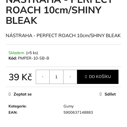
je
a
0,0
ROACH 10cm/SHINY
z
j
BLEAK
5
í
hvězdiček.
t
NÁSTRAHA - PERFECT ROACH 10cm/SHINY BLEAK
?
Skladem
(>5 ks)
Kód:
PMPER-10-SB-B
HLEDAT
39 Kč
DO KOŠÍKU
Měrná
cena:
D
Zeptat se
Sdílet
o
p
Kategorie
:
Gumy
o
EAN
:
5900637148883
r
u