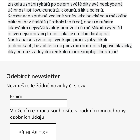
získala uznání rybářů po celém světě díky své neobyčejné
účinnosti při lovu candátů, okounů, štik a bolenů.
Kombinace správně zvolené směsi ekologického a měkkého
silikonu bez ftalátů (Phthalates free), spolu s ručním
lakováním nejvyšší kvality, umožnila firmě Mikado vytvořit
nejvěrnější imitaci plotice, jaká je na trhu dostupná.
Nástraha se vyznačuje vynikající prací v jakýchkoli
podmínkách, bez ohledu na použitou hmotnost jigové hlavičky,
díky čemuž žádný dravec kolem ní nepropluje lhostejně!
Z
á
Odebírat newsletter
p
Nezmeškejte žádné novinky či slevy!
a
t
E-mail
í
Vložením e-mailu souhlasíte s
podmínkami ochrany
osobních údajů
PŘIHLÁSIT SE