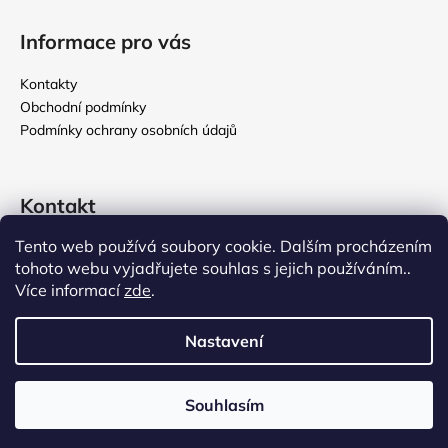
Informace pro vás
Kontakty
Obchodní podmínky
Podmínky ochrany osobních údajů
Kontakt
Tento web používá soubory cookie. Dalším procházením
rikomix
@
seznam.cz
tohoto webu vyjadřujete souhlas s jejich používáním..
731 586 209
Více informací
zde
.
776 000 107
Nastavení
Vytvořil Shoptet
Souhlasím
Copyright 2026
Rikomix
. Všechna práva vyhrazena.