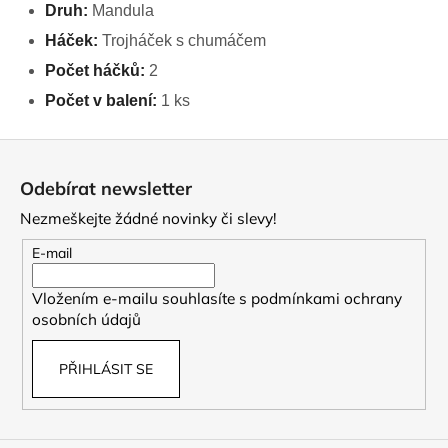
Druh:
Mandula
Háček:
Trojháček s chumáčem
Počet háčků:
2
Počet v balení:
1 ks
Z
á
Odebírat newsletter
p
Nezmeškejte žádné novinky či slevy!
a
t
E-mail
í
Vložením e-mailu souhlasíte s
podmínkami ochrany
osobních údajů
PŘIHLÁSIT SE