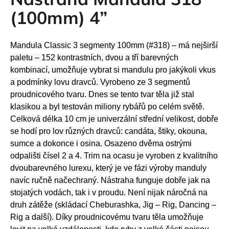
je
a
0,0
(100mm) 4”
z
j
5
í
hvězdiček.
Mandula Classic 3 segmenty 100mm (#318) – má nejširší
t
paletu – 152 kontrastních, dvou a tří barevných
?
kombinací, umožňuje vybrat si mandulu pro jakýkoli vkus
a podmínky lovu dravců. Vyrobeno ze 3 segmentů
proudnicového tvaru. Dnes se tento tvar těla již stal
klasikou a byl testován miliony rybářů po celém světě.
HLEDAT
Celková délka 10 cm je univerzální střední velikost, dobře
se hodí pro lov různých dravců: candáta, štiky, okouna,
sumce a dokonce i osina. Osazeno dvěma ostrými
odpališti čísel 2 a 4. Trim na ocasu je vyroben z kvalitního
D
dvoubarevného lurexu, který je ve fázi výroby manduly
o
navíc ručně načechraný. Nástraha funguje dobře jak na
p
stojatých vodách, tak i v proudu. Není nijak náročná na
o
druh zátěže (skládací Cheburashka, Jig – Rig, Dancing –
r
Rig a další). Díky proudnicovému tvaru těla umožňuje
u