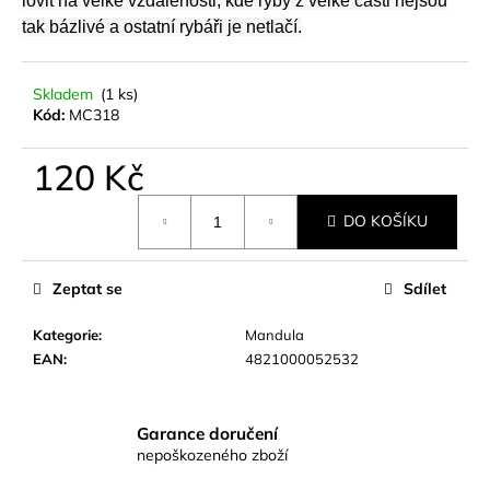
č
lovit na velké vzdálenosti, kde ryby z velké části nejsou
u
tak bázlivé a ostatní rybáři je netlačí.
j
e
Skladem
(1 ks)
m
Kód:
MC318
e
120 Kč
RYBÁŘSKÉ
Měrná
KRMENÍ
DO KOŠÍKU
cena:
RICHARD
KONOPÁSEK
RIKOMIX
PLOTICE
Zeptat se
Sdílet
ČERNÁ
2.5KG
Kategorie
:
Mandula
219
EAN
:
4821000052532
Kč
Garance doručení
nepoškozeného zboží