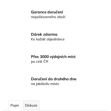
č
u
j
Garance doručení
e
nepoškozeného zboží
m
e
Dárek zdarma
Ke každé objednávce
RYBÁŘSKÉ
KRMENÍ
RICHARD
KONOPÁSEK
Přes 3000 výdejních míst
RIKOMIX
po celé ČR
PLOTICE
ČERNÁ
2.5KG
219
Doručení do druhého dne
Kč
na jakékoliv místo
Popis
Diskuze