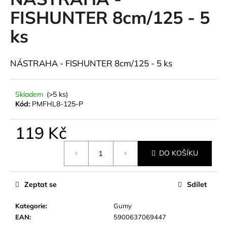
je
a
0,0
FISHUNTER 8cm/125 - 5
z
j
ks
5
í
hvězdiček.
t
NÁSTRAHA - FISHUNTER 8cm/125 - 5 ks
?
Skladem
(>5 ks)
Kód:
PMFHL8-125-P
HLEDAT
119 Kč
Měrná
DO KOŠÍKU
cena:
D
o
p
Zeptat se
Sdílet
o
r
Kategorie
:
Gumy
u
EAN
:
5900637069447