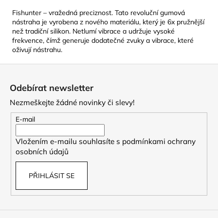
Fishunter – vražedná preciznost. Tato revoluční gumová
nástraha je vyrobena z nového materiálu, který je 6x pružnější
než tradiční silikon. Netlumí vibrace a udržuje vysoké
frekvence, čímž generuje dodatečné zvuky a vibrace, které
oživují nástrahu.
Z
á
Odebírat newsletter
p
Nezmeškejte žádné novinky či slevy!
a
t
E-mail
í
Vložením e-mailu souhlasíte s
podmínkami ochrany
osobních údajů
PŘIHLÁSIT SE