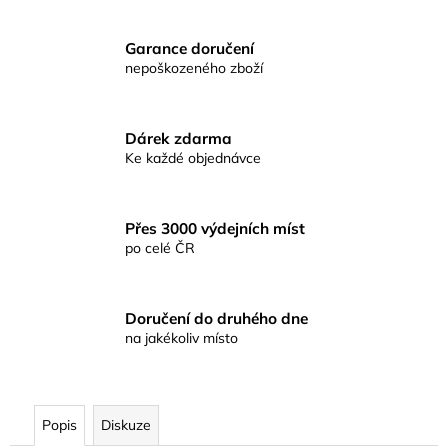
č
u
j
Garance doručení
e
nepoškozeného zboží
m
e
Dárek zdarma
Ke každé objednávce
CARP
INFERNO
KRMNÉ
BOILIES
Přes 3000 výdejních míst
JAHODA
po celé ČR
XTRA
24MM
389
Kč
Doručení do druhého dne
na jakékoliv místo
Popis
Diskuze