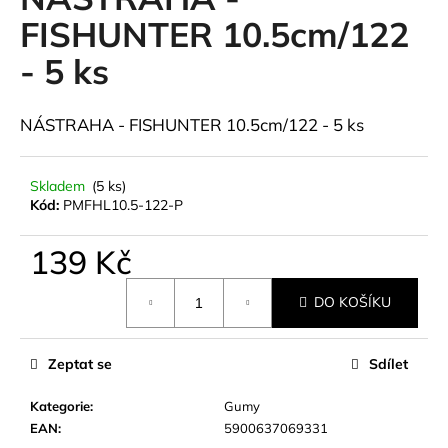
je
a
0,0
FISHUNTER 10.5cm/122
z
j
- 5 ks
5
í
hvězdiček.
t
NÁSTRAHA - FISHUNTER 10.5cm/122 - 5 ks
?
Skladem
(5 ks)
Kód:
PMFHL10.5-122-P
HLEDAT
139 Kč
Měrná
DO KOŠÍKU
cena:
D
o
p
Zeptat se
Sdílet
o
r
Kategorie
:
Gumy
u
EAN
:
5900637069331