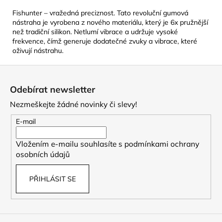
Fishunter – vražedná preciznost. Tato revoluční gumová
nástraha je vyrobena z nového materiálu, který je 6x pružnější
než tradiční silikon. Netlumí vibrace a udržuje vysoké
frekvence, čímž generuje dodatečné zvuky a vibrace, které
oživují nástrahu.
Z
á
Odebírat newsletter
p
Nezmeškejte žádné novinky či slevy!
a
t
E-mail
í
Vložením e-mailu souhlasíte s
podmínkami ochrany
osobních údajů
PŘIHLÁSIT SE