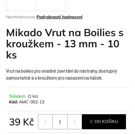
a
j
Průměrné
Neohodnoceno
Podrobnosti hodnocení
í
hodnocení
produktu
Mikado Vrut na Boilies s
t
je
?
0,0
kroužkem - 13 mm - 10
z
ks
5
hvězdiček.
HLEDAT
Vrut na boilies pro snadné zavrtání do nástrahy, dostupný
samostatně a s kroužkem pro nasazení na háček.
D
Skladem
(1 ks)
Kód:
AMC-002-13
o
p
o
39 Kč
DO KOŠÍKU
r
u
Měrná
cena: