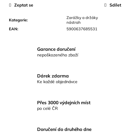
č
Zeptat se
Sdílet
u
j
Zarážky a držáky
e
Kategorie
:
nástrah
m
EAN
:
5900637685531
e
Garance doručení
TELESKOPICKÝ
nepoškozeného zboží
PRUT
DRAGO
SILVER
1805
Dárek zdarma
1.8M
20-
Ke každé objednávce
80G
299
Kč
Přes 3000 výdejních míst
po celé ČR
Doručení do druhého dne