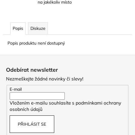
na jakékoliv místo
Popis
Diskuze
Popis produktu není dostupný
Z
á
Odebírat newsletter
p
Nezmeškejte žádné novinky či slevy!
a
t
E-mail
í
Vložením e-mailu souhlasíte s
podmínkami ochrany
osobních údajů
PŘIHLÁSIT SE